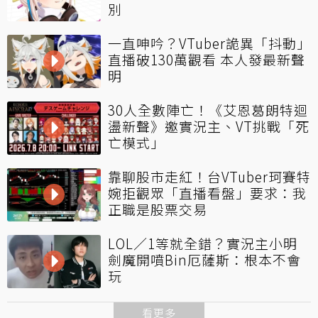
別
一直呻吟？VTuber詭異「抖動」
直播破130萬觀看 本人發最新聲
明
30人全數陣亡！《艾恩葛朗特迴
盪新聲》邀實況主、VT挑戰「死
亡模式」
靠聊股市走紅！台VTuber珂賽特
婉拒觀眾「直播看盤」要求：我
正職是股票交易
LOL／1等就全錯？實況主小明
劍魔開噴Bin厄薩斯：根本不會
玩
看更多