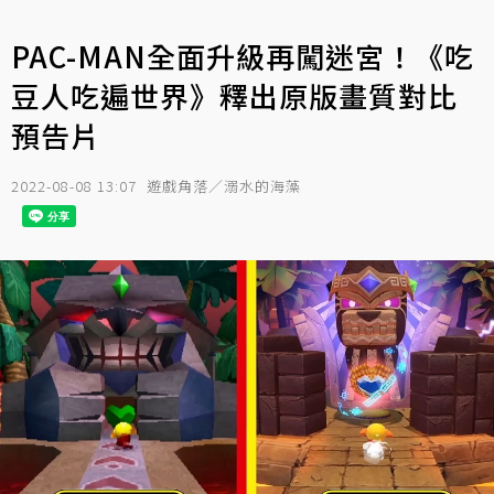
PAC-MAN全面升級再闖迷宮！《吃
豆人吃遍世界》釋出原版畫質對比
預告片
2022-08-08 13:07
遊戲角落／溺水的海藻