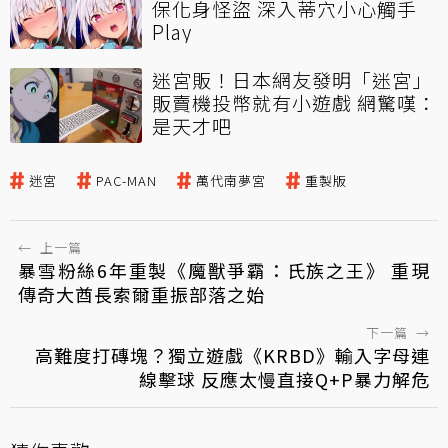
保化身怪盜 深入蒂穴小心觸手
Play
迷宮販！日本網友發明「迷宮」
販賣機投幣就有小遊戲 網驚嘆：
是天才吧
迷宮
PAC-MAN
萬代南夢宮
重製版
←
上一篇
暴雪粉絲6年重製《魔獸爭霸：氏族之王》 重現
傳奇大酋長索爾重振部落之始
下一篇
→
高難度打磚塊？獨立遊戲《KRBD》輸入字母連
線擊球 反應太慢直接Q+P暴力解危