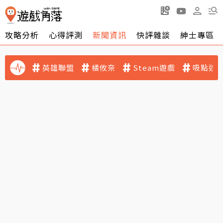
攻略分析
心得評測
新聞資訊
快評雜談
紳士專區
英雄聯盟
橘攸奈
Steam遊戲
吸點迷