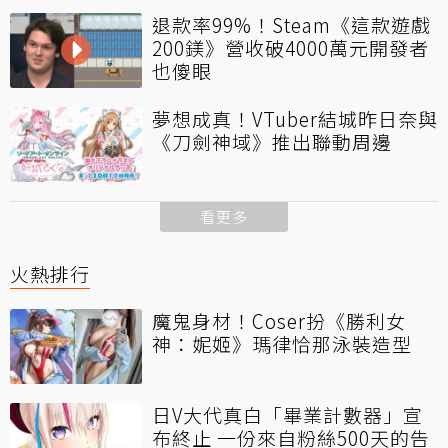
退款率99%！Steam《這款遊戲
200鎂》營收破4000萬元開發者
也傻眼
夢想成真！VTuber結城昨日奈與
《刀劍神域》推出聯動周邊
看更多
火熱排行
魔鬼身材！Coser扮《勝利女
神：妮姬》瑪律恰那泳裝造型
日V大代真白「畢業計數器」宣
布終止 一份來自粉絲500天的告