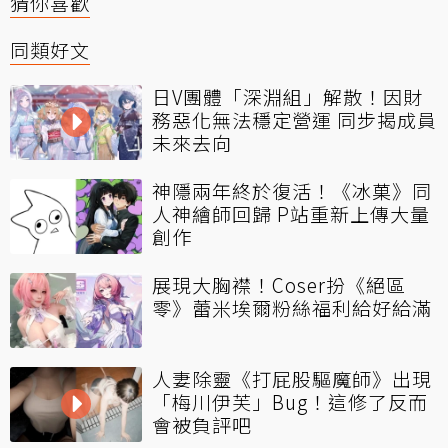
猜你喜歡
同類好文
日V團體「深淵組」解散！因財
務惡化無法穩定營運 同步揭成員
未來去向
神隱兩年終於復活！《冰菓》同
人神繪師回歸 P站重新上傳大量
創作
展現大胸襟！Coser扮《絕區
零》蕾米埃爾粉絲福利給好給滿
人妻除靈《打屁股驅魔師》出現
「梅川伊芙」Bug！這修了反而
會被負評吧