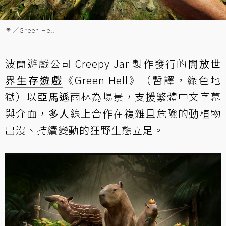
圖／Green Hell
波蘭遊戲公司 Creepy Jar 製作發行的
開放世
界
生存遊戲
《Green Hell》（暫譯，綠色地
獄）以
亞馬遜
雨林為場景，支援繁體中文字幕
與介面，
多人
線上合作在複雜且危險的動植物
出沒、持續變動的狂野生態立足。