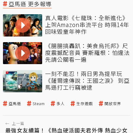
亞馬遜 更多報導
真人電影《七龍珠：全新進化》
上架Amazon串流平台 時隔14年
回味毀童年神作
《腸腸搞轟趴：美食烏托邦》尺
度震撼配音員 賽斯羅根：怕違法
先請公關看一遍
一刻不能忍！兩日男為提早玩
《薩爾達傳說：王國之淚》 到亞
馬遜打工行竊被逮
亞馬遜
Steam
多人
生存遊戲
開放世界
←
上一篇
最強女友續篇！《熱血硬派國夫君外傳 熱血少女