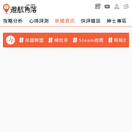
攻略分析
心得評測
新聞資訊
快評雜談
紳士專區
英雄聯盟
橘攸奈
Steam遊戲
吸點迷