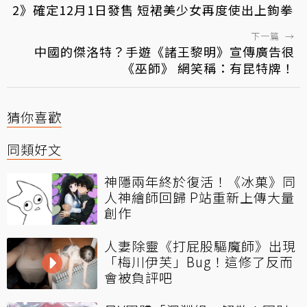
2》確定12月1日發售 短裙美少女再度使出上鉤拳
下一篇
→
中國的傑洛特？手遊《諸王黎明》宣傳廣告很
《巫師》 網笑稱：有昆特牌！
猜你喜歡
同類好文
神隱兩年終於復活！《冰菓》同
人神繪師回歸 P站重新上傳大量
創作
人妻除靈《打屁股驅魔師》出現
「梅川伊芙」Bug！這修了反而
會被負評吧