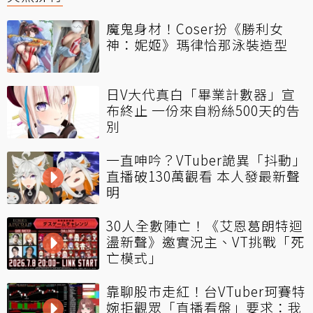
魔鬼身材！Coser扮《勝利女
神：妮姬》瑪律恰那泳裝造型
日V大代真白「畢業計數器」宣
布終止 一份來自粉絲500天的告
別
一直呻吟？VTuber詭異「抖動」
直播破130萬觀看 本人發最新聲
明
30人全數陣亡！《艾恩葛朗特迴
盪新聲》邀實況主、VT挑戰「死
亡模式」
靠聊股市走紅！台VTuber珂賽特
婉拒觀眾「直播看盤」要求：我