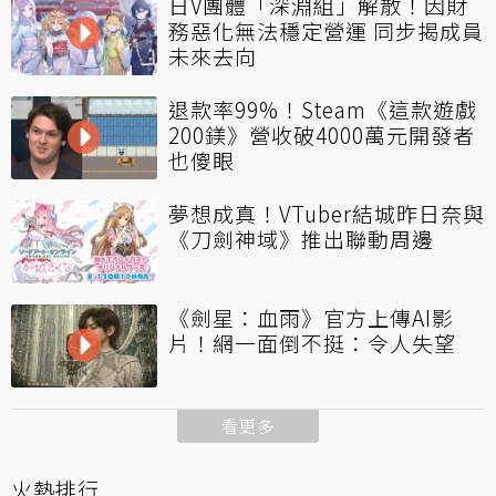
日V團體「深淵組」解散！因財
務惡化無法穩定營運 同步揭成員
未來去向
退款率99%！Steam《這款遊戲
200鎂》營收破4000萬元開發者
也傻眼
夢想成真！VTuber結城昨日奈與
《刀劍神域》推出聯動周邊
《劍星：血雨》官方上傳AI影
片！網一面倒不挺：令人失望
看更多
火熱排行