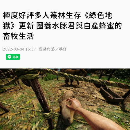
極度好評多人叢林生存《綠色地
獄》更新 圈養水豚君與自產蜂蜜的
畜牧生活
2022-08-04 15:37
遊戲角落／芋仔