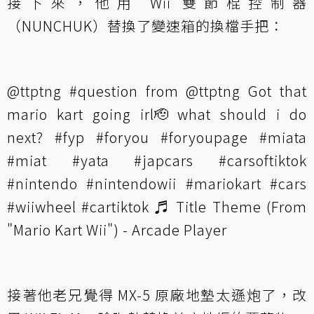
接下來，他用 Wii 雙節棍控制器
（NUNCHUK）替換了變速箱的換檔手把：
@ttptng
#question
from @ttptng Got that
mario kart going irl🫡 what should i do
next?
#fyp
#foryou
#foryoupage
#miata
#miat
#yata
#japcars
#carsoftiktok
#nintendo
#nintendowii
#mariokart
#cars
#wiiwheel
#cartiktok
♬ Title Theme (From
"Mario Kart Wii") - Arcade Player
接著他老兄覺得 MX-5 原廠地墊太遜炮了，改