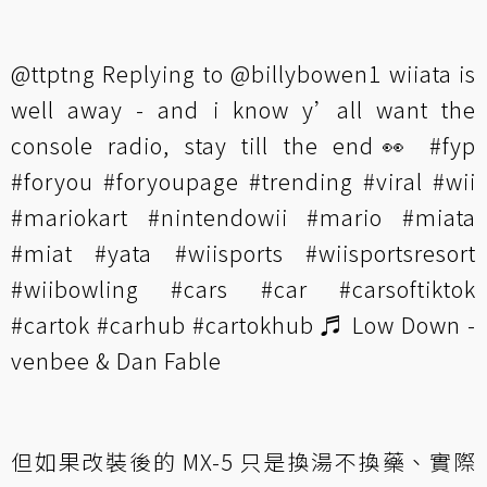
@ttptng
Replying to @billybowen1 wiiata is
well away - and i know y’all want the
console radio, stay till the end👀
#fyp
#foryou
#foryoupage
#trending
#viral
#wii
#mariokart
#nintendowii
#mario
#miata
#miat
#yata
#wiisports
#wiisportsresort
#wiibowling
#cars
#car
#carsoftiktok
#cartok
#carhub
#cartokhub
♬ Low Down -
venbee & Dan Fable
但如果改裝後的 MX-5 只是換湯不換藥、實際