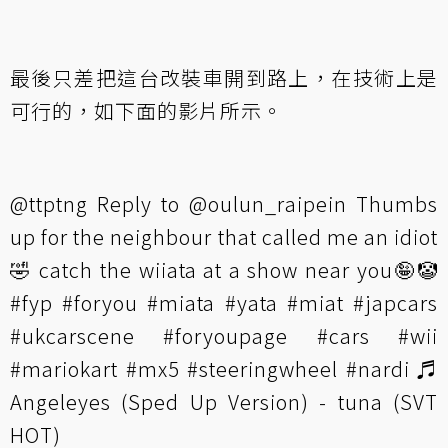
最後只差把這台改裝車開到路上，在技術上是
可行的，如下面的影片所示。
@ttptng
Reply to @oulun_raipein Thumbs
up for the neighbour that called me an idiot
🤣 catch the wiiata at a show near you🤪🤡
#fyp
#foryou
#miata
#yata
#miat
#japcars
#ukcarscene
#foryoupage
#cars
#wii
#mariokart
#mx5
#steeringwheel
#nardi
♬
Angeleyes (Sped Up Version) - tuna (SVT
HOT)