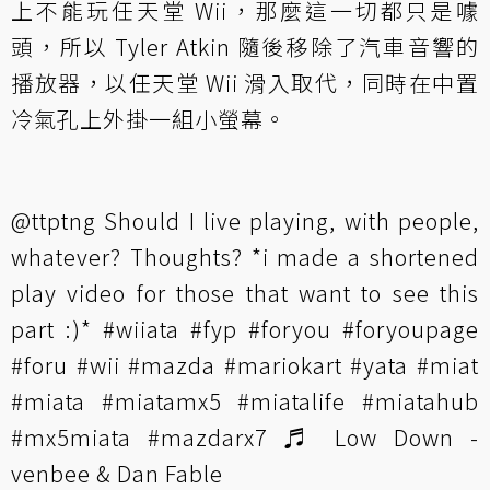
上不能玩任天堂 Wii，那麼這一切都只是噱
頭，所以 Tyler Atkin 隨後移除了汽車音響的
播放器，以任天堂 Wii 滑入取代，同時在中置
冷氣孔上外掛一組小螢幕。
@ttptng
Should I live playing, with people,
whatever? Thoughts? *i made a shortened
play video for those that want to see this
part :)*
#wiiata
#fyp
#foryou
#foryoupage
#foru
#wii
#mazda
#mariokart
#yata
#miat
#miata
#miatamx5
#miatalife
#miatahub
#mx5miata
#mazdarx7
♬ Low Down -
venbee & Dan Fable