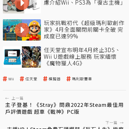
慮介紹Wii、PS3為「復古主機」
玩家挑戰初代《超級瑪利歐創作
家》4月全面關閉前關卡全破 完
成度已達99%
任天堂宣布明年4月終止3DS、
Wii U遊戲線上服務 玩家緬懷
《魔物獵人4G》
Wii
任天堂
模擬器
瑪利歐賽車
←
上一篇
主子登基！《Stray》問鼎2022年Steam最佳用
戶評價遊戲 超車《戰神》PC版
下一篇
→