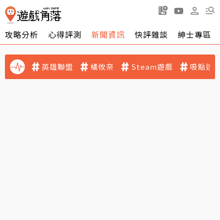
攻略分析
心得評測
新聞資訊
快評雜談
紳士專區
英雄聯盟
橘攸奈
Steam遊戲
吸點迷