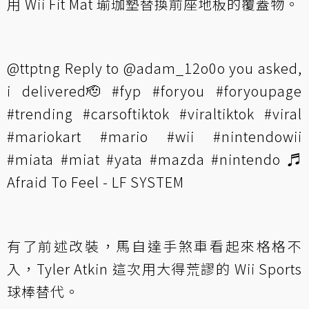
用 Wii Fit Mat 瑜珈墊替換前座地板的覆蓋物。
@ttptng
Reply to @adam_12o0o you asked,
i delivered🫡
#fyp
#foryou
#foryoupage
#trending
#carsoftiktok
#viraltiktok
#viral
#mariokart
#mario
#wii
#nintendowii
#miata
#miat
#yata
#mazda
#nintendo
♬
Afraid To Feel - LF SYSTEM
有了前述改裝，馬自達手煞車看起來格格不
入，Tyler Atkin 這次用大得荒謬的 Wii Sports
球棒替代。