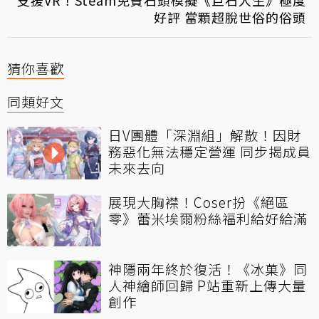
支援VR！Steam免費石頭模擬《巨石人生》極度
好評 當顆超脫世俗的俗頭
猜你喜歡
同類好文
日V團體「深淵組」解散！因財
務惡化無法穩定營運 同步揭成員
未來去向
展現大胸襟！Coser扮《絕區
零》蕾米埃爾粉絲福利給好給滿
神隱兩年終於復活！《冰菓》同
人神繪師回歸 P站重新上傳大量
創作