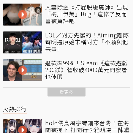
人妻除靈《打屁股驅魔師》出現
「梅川伊芙」Bug！這修了反而
會被負評吧
LOL／對方先罵的！Aiming離隊
聲明還原始末稱對方「不願與他
共事」
退款率99%！Steam《這款遊戲
200鎂》營收破4000萬元開發者
也傻眼
看更多
火熱排行
holo儒烏風亭螺鈿來台灣！在海
關被攔下 打開行李箱現場一陣尷