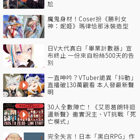
尬
魔鬼身材！Coser扮《勝利女
神：妮姬》瑪律恰那泳裝造型
日V大代真白「畢業計數器」宣
布終止 一份來自粉絲500天的告
別
一直呻吟？VTuber詭異「抖動」
直播破130萬觀看 本人發最新聲
明
30人全數陣亡！《艾恩葛朗特迴
盪新聲》邀實況主、VT挑戰「死
亡模式」
完全失言！日本「黑白RPG」作