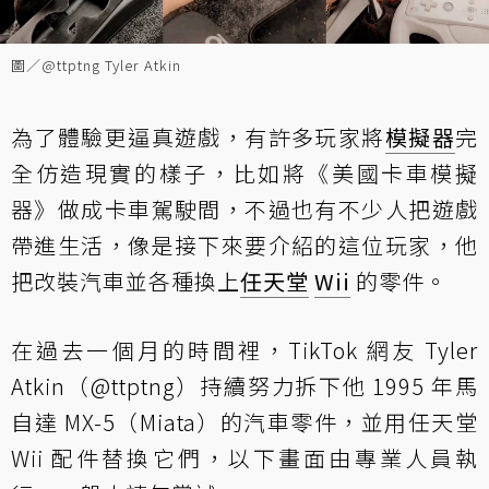
圖／@ttptng Tyler Atkin
為了體驗更逼真遊戲，有許多玩家將
模擬器
完
全仿造現實的樣子，比如
將《美國卡車模擬
器》做成卡車駕駛間
，不過也有不少人把遊戲
帶進生活，像是接下來要介紹的這位玩家，他
把改裝汽車並各種換上
任天堂
Wii
的零件。
在過去一個月的時間裡，TikTok 網友 Tyler
Atkin
（@ttptng）
持續努力拆下他 1995 年馬
自達 MX-5（Miata）的汽車零件，並用任天堂
Wii 配件替換它們，以下畫面由專業人員執