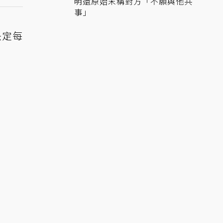
明還原始末稱對方「不願與他共
事」
決定每