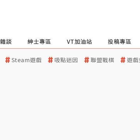
雜談
紳士專區
VT加油站
投稿專區
Steam遊戲
吸點迷因
聯盟戰棋
遊戲