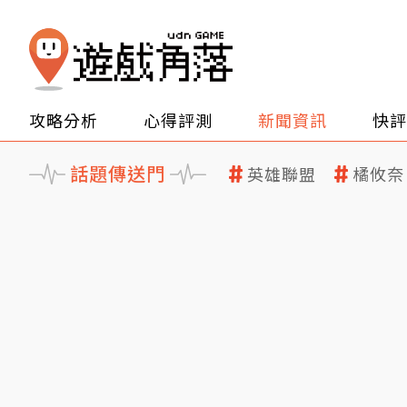
攻略分析
心得評測
新聞資訊
快評
話題傳送門
英雄聯盟
橘攸奈