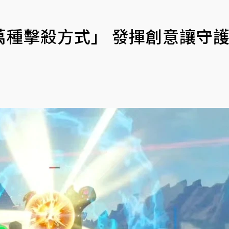
萬種擊殺方式」 發揮創意讓守