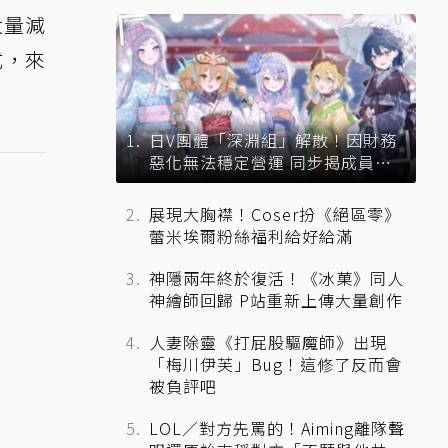
大量減
式，來
日V團體「深淵組」解散！因財務
惡化無法穩定營運 同步揭成員未
來去向
展現大胸襟！Coser扮《絕區零》
蕾米埃爾粉絲福利給好給滿
神隱兩年終於復活！《冰菓》同人
神繪師回歸 P站重新上傳大量創作
人妻除靈《打屁股驅魔師》出現
「梅川伊芙」Bug！這修了反而會
被負評吧
LOL／對方先罵的！Aiming離隊聲