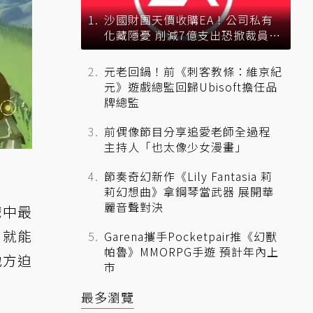
沙國財團天價收購EA！公司私有
化藏隱憂 削減7億支出恐掀裁員風
暴？
元老回鍋！前《刺客教條：維京紀
元》遊戲總監回歸Ubisoft擔任品
牌總監
前偶像節目分享追愛老師全過程
主持人「也太像少女漫畫」
節奏奇幻新作《Lily Fantasia 莉
莉幻想曲》拿鋼琴當武器 展開華
麗音聲對決
戲中最
，就能
Garena攜手Pocketpair推《幻獸
帕魯》MMORPG手遊 預計年內上
地方迫
市
最多瀏覽