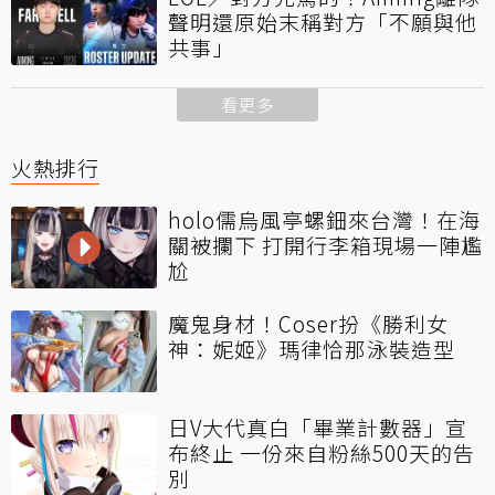
聲明還原始末稱對方「不願與他
共事」
看更多
火熱排行
holo儒烏風亭螺鈿來台灣！在海
關被攔下 打開行李箱現場一陣尷
尬
魔鬼身材！Coser扮《勝利女
神：妮姬》瑪律恰那泳裝造型
日V大代真白「畢業計數器」宣
布終止 一份來自粉絲500天的告
別