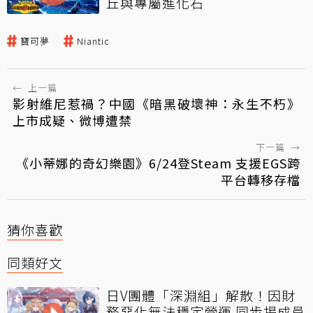
丘與專屬進化石
寶可夢
Niantic
←
上一篇
影射維尼惹禍？中國《暗黑破壞神：永生不朽》
上市成疑、微博遭禁
下一篇
→
《小蒂娜的奇幻樂園》6/24登Steam 支援EGS跨
平台轉移存檔
猜你喜歡
同類好文
日V團體「深淵組」解散！因財
務惡化無法穩定營運 同步揭成員