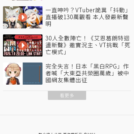
一直呻吟？VTuber詭異「抖動」
直播破130萬觀看 本人發最新聲
明
30人全數陣亡！《艾恩葛朗特迴
盪新聲》邀實況主、VT挑戰「死
亡模式」
完全失言！日本「黑白RPG」作
者喊「大東亞共榮圈萬歲」被中
國網友集體出征
看更多