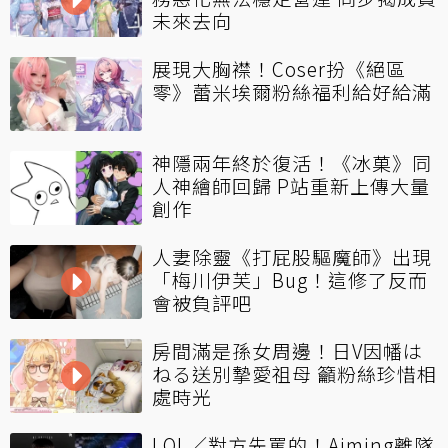
未來去向
展現大胸襟！Coser扮《絕區
零》蕾米埃爾粉絲福利給好給滿
神隱兩年終於復活！《冰菓》同
人神繪師回歸 P站重新上傳大量
創作
人妻除靈《打屁股驅魔師》出現
「梅川伊芙」Bug！這修了反而
會被負評吧
房間滿是孫女周邊！日V因幡は
ねる送別摯愛祖母 籲粉絲珍惜相
處時光
LOL／對方先罵的！Aiming離隊