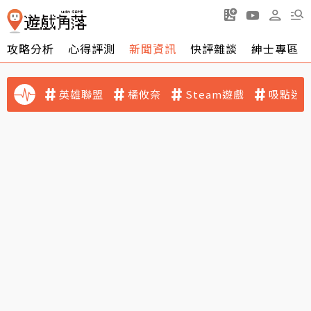
攻略分析
心得評測
新聞資訊
快評雜談
紳士專區
英雄聯盟
橘攸奈
Steam遊戲
吸點迷