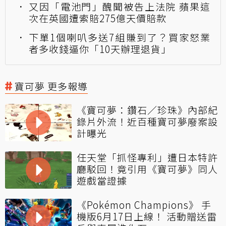
又因「電池門」醜聞被告上法院 蘋果這
次在英國遭索賠275億天價賠款
下單1個喇叭多送7組賺到了？買家怒業
者多收錢逼你「10天辦理退貨」
寶可夢 更多報導
《寶可夢：鑽石／珍珠》內部紀
錄片外流！近百種寶可夢廢案設
計曝光
任天堂「抓怪專利」遭日本特許
廳駁回！竟引用《寶可夢》同人
遊戲當證據
《Pokémon Champions》 手
機版6月17日上線！ 活動贈送雷