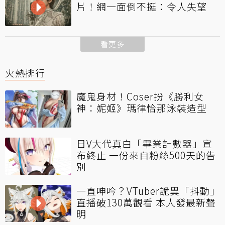
片！網一面倒不挺：令人失望
看更多
火熱排行
魔鬼身材！Coser扮《勝利女
神：妮姬》瑪律恰那泳裝造型
日V大代真白「畢業計數器」宣
布終止 一份來自粉絲500天的告
別
一直呻吟？VTuber詭異「抖動」
直播破130萬觀看 本人發最新聲
明