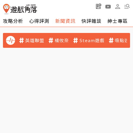
攻略分析
心得評測
新聞資訊
快評雜談
紳士專區
英雄聯盟
橘攸奈
Steam遊戲
吸點迷