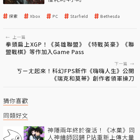
探索
Xbox
PC
Starfield
Bethesda
←
上一篇
拳頭扁上XGP！《英雄聯盟》《特戰英豪》《聯
盟戰棋》等作加入Game Pass
下一篇
→
ㄎㄧㄤ起來！科幻FPS新作《嗨嗨人生》公開
《瑞克和莫蒂》創作者領軍操刀
猜你喜歡
同類好文
神隱兩年終於復活！《冰菓》同
人神繪師回歸 P站重新上傳大量