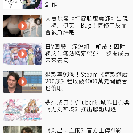
創作
人妻除靈《打屁股驅魔師》出現
「梅川伊芙」Bug！這修了反而
會被負評吧
日V團體「深淵組」解散！因財
務惡化無法穩定營運 同步揭成員
未來去向
退款率99%！Steam《這款遊戲
200鎂》營收破4000萬元開發者
也傻眼
夢想成真！VTuber結城昨日奈與
《刀劍神域》推出聯動周邊
《劍星：血雨》官方上傳AI影