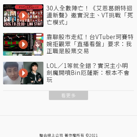
30人全數陣亡！《艾恩葛朗特迴
盪新聲》邀實況主、VT挑戰「死
亡模式」
靠聊股市走紅！台VTuber珂賽特
婉拒觀眾「直播看盤」要求：我
正職是股票交易
LOL／1等就全錯？實況主小明
劍魔開噴Bin厄薩斯：根本不會
玩
看更多
聯合線上公司 著作權所有 ©2021