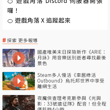
🍊 遊戲角落 Discord 伺服器開張
囉！
🍊 遊戲角落 X 追蹤起來
探索 更多報導
國產唯美末日探險新作《ARIE：
月詠》用音樂送別逝者尋找最後
景色
Steam多人慢活《車居綠活
Outbound》烏托邦世界中享受
離網生活
夜魔俠查理考克斯參與《光與
影：33號遠征隊》配音！但全程
僅耗時4小時