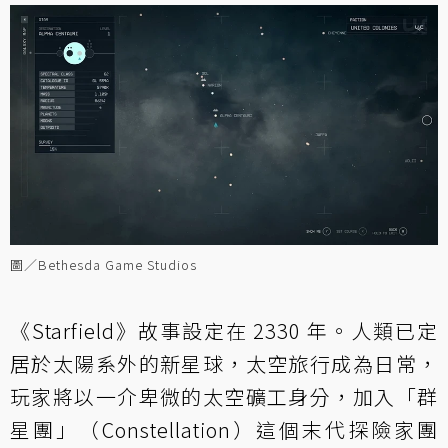
圖／Bethesda Game Studios
《Starfield》故事設定在 2330 年。人類已定
居於太陽系外的新星球，太空旅行成為日常，
玩家將以一介卑微的太空礦工身分，加入「群
星團」（Constellation）這個末代探險家團