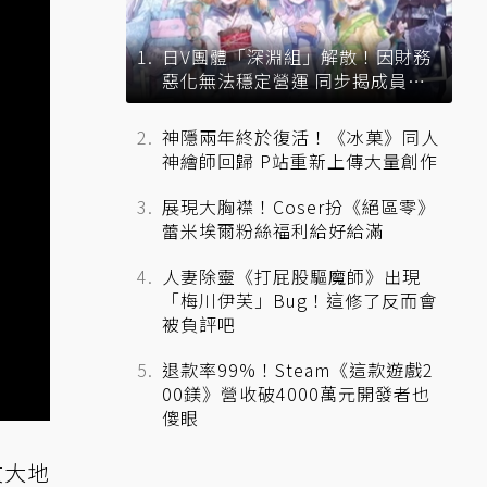
日V團體「深淵組」解散！因財務
惡化無法穩定營運 同步揭成員未
來去向
神隱兩年終於復活！《冰菓》同人
神繪師回歸 P站重新上傳大量創作
展現大胸襟！Coser扮《絕區零》
蕾米埃爾粉絲福利給好給滿
人妻除靈《打屁股驅魔師》出現
「梅川伊芙」Bug！這修了反而會
被負評吧
退款率99%！Steam《這款遊戲2
00鎂》營收破4000萬元開發者也
傻眼
文大地