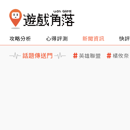
攻略分析
心得評測
新聞資訊
快評
話題傳送門
英雄聯盟
橘攸奈