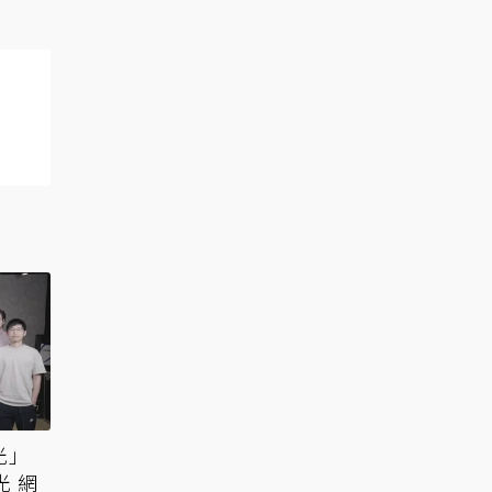
光」
光 網