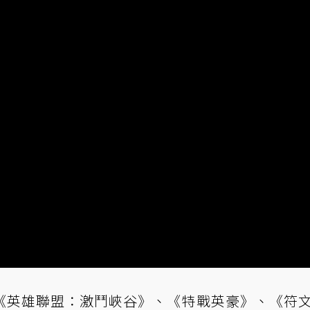
《
英雄聯盟：激鬥峽谷
》、《特戰英豪》、《符