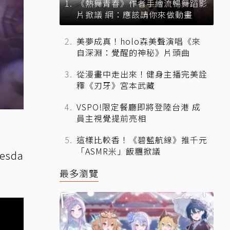
《熱舞青春》作者手繪流暢舞蹈影
片掀議 網：應該請你來做動畫
美夢成真！holo森美聲演唱《來
自深淵：覺醒的神秘》片頭曲
從漫畫中走出來！健身主播完美詮
釋《刃牙》宮本武藏
VSPO!限定餐廳即將登陸台港 成
員主視覺提前亮相
這樣比較香！《碧藍航線》推千元
「ASMR米」飯糰掀議
esda
最多瀏覽