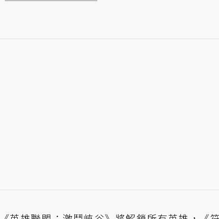
》和《英雄聯盟：激鬥峽谷》將解鎖所有英雄，《