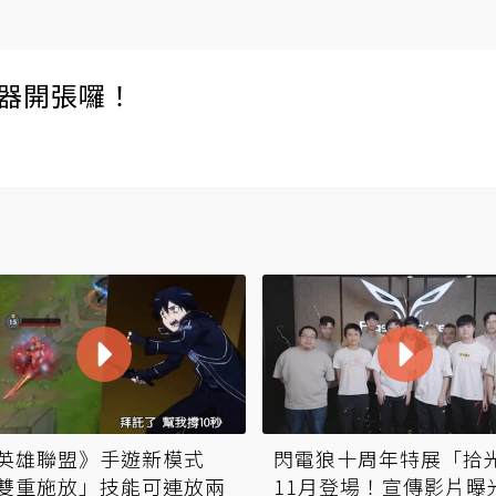
伺服器開張囉！
英雄聯盟》手遊新模式
閃電狼十周年特展「拾
雙重施放」技能可連放兩
11月登場！宣傳影片曝