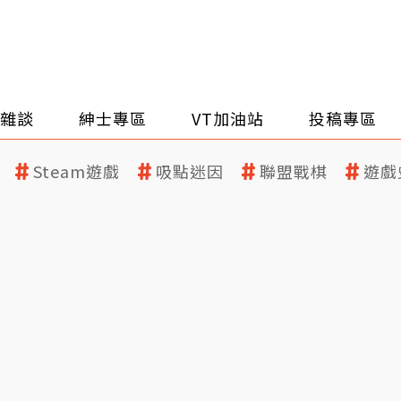
雜談
紳士專區
VT加油站
投稿專區
Steam遊戲
吸點迷因
聯盟戰棋
遊戲