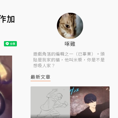
作加
啄雞
遊戲角落的編輯之一（已畢業）。頭
貼是我家的貓，他叫米漿，你是不是
想吸人家？
最新文章