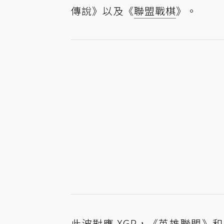
傳說》以及《
聯盟戰棋
》。
此波對應 XGP，《英雄聯盟