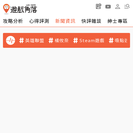
攻略分析
心得評測
新聞資訊
快評雜談
紳士專區
英雄聯盟
橘攸奈
Steam遊戲
吸點迷