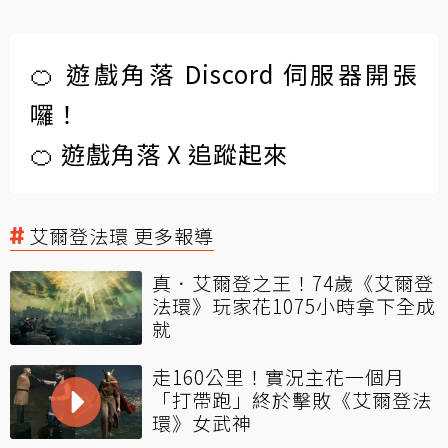
🍊 遊戲角落 Discord 伺服器開張
囉！
🍊 遊戲角落 X 追蹤起來
艾爾登法環 更多報導
真．艾爾登之王！74歲《艾爾登
法環》玩家花1075小時拿下全成
就
走160公里！實況主花一個月
「打帶跑」終於擊敗《艾爾登法
環》女武神