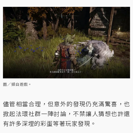
圖／擷自遊戲。
儘管相當合理，但意外的發現仍充滿驚喜，也
掀起法環社群一陣討論，不禁讓人猜想也許還
有許多深埋的彩蛋等著玩家發現。