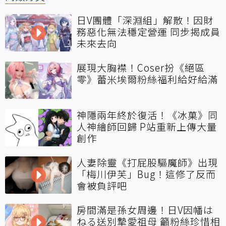
日V團體「深淵組」解散！因財
務惡化無法穩定營運 同步揭成員
未來去向
展現大胸襟！Coser扮《絕區
零》蕾米埃爾粉絲福利給好給滿
神隱兩年終於復活！《冰菓》同
人神繪師回歸 P站重新上傳大量
創作
人妻除靈《打屁股驅魔師》出現
「梅川伊芙」Bug！這修了反而
會被負評吧
房間滿是孫女周邊！日V因幡は
ねる送別摯愛祖母 籲粉絲珍惜相