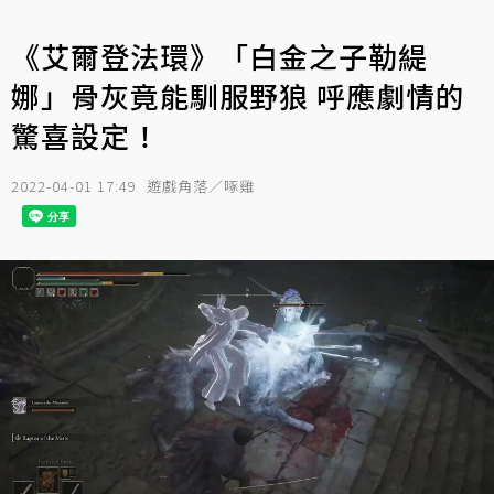
《艾爾登法環》「白金之子勒緹
娜」骨灰竟能馴服野狼 呼應劇情的
驚喜設定！
2022-04-01 17:49
遊戲角落／啄雞