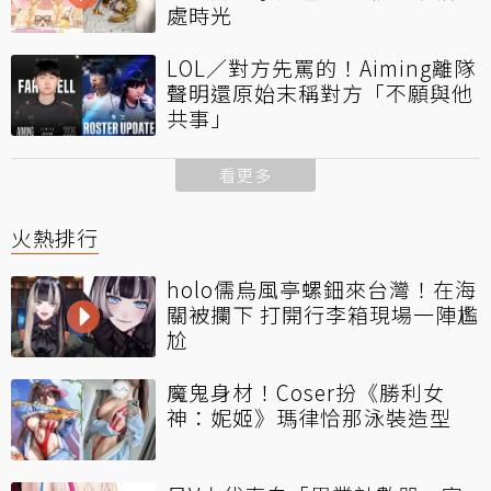
處時光
LOL／對方先罵的！Aiming離隊
聲明還原始末稱對方「不願與他
共事」
看更多
火熱排行
holo儒烏風亭螺鈿來台灣！在海
關被攔下 打開行李箱現場一陣尷
尬
魔鬼身材！Coser扮《勝利女
神：妮姬》瑪律恰那泳裝造型