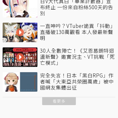
日V大代真白「畢業計數器」宣
布終止 一份來自粉絲500天的告
別
一直呻吟？VTuber詭異「抖動」
直播破130萬觀看 本人發最新聲
明
30人全數陣亡！《艾恩葛朗特迴
盪新聲》邀實況主、VT挑戰「死
亡模式」
完全失言！日本「黑白RPG」作
者喊「大東亞共榮圈萬歲」被中
國網友集體出征
看更多