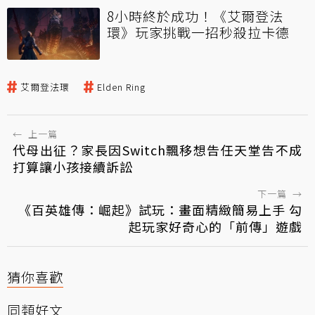
8小時終於成功！《艾爾登法
環》玩家挑戰一招秒殺拉卡德
艾爾登法環
Elden Ring
←
上一篇
代母出征？家長因Switch飄移想告任天堂告不成
打算讓小孩接續訴訟
下一篇
→
《百英雄傳：崛起》試玩：畫面精緻簡易上手 勾
起玩家好奇心的「前傳」遊戲
猜你喜歡
同類好文