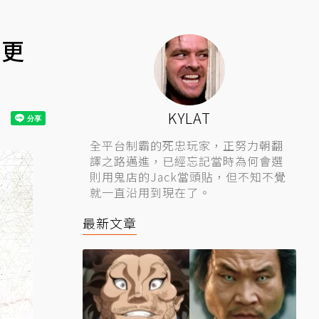
度更
KYLAT
全平台制霸的死忠玩家，正努力朝翻
譯之路邁進，已經忘記當時為何會選
則用鬼店的Jack當頭貼，但不知不覺
就一直沿用到現在了。
最新文章