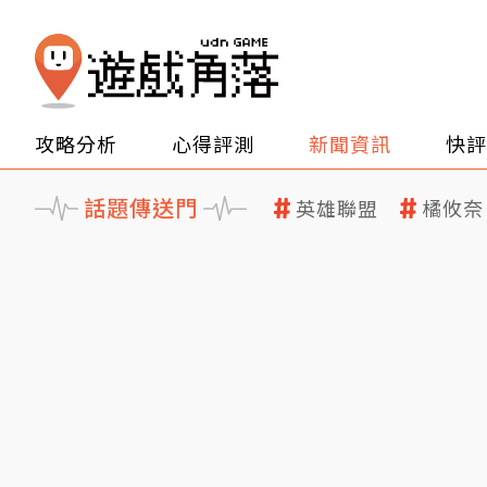
攻略分析
心得評測
新聞資訊
快評
話題傳送門
英雄聯盟
橘攸奈