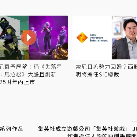
尼寄予厚望！稱《失落星
索尼日系勢力回歸？西
：馬拉松》大膽且創新
明將擔任SIE總裁
025財年內上市
下
》系列作品
集英社成立遊戲公司「集英社遊戲」 J
作者擔任人設的原創手遊開