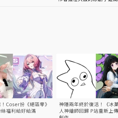
！Coser扮《絕區零》
神隱兩年終於復活！《冰
粉絲福利給好給滿
人神繪師回歸 P站重新上
創作