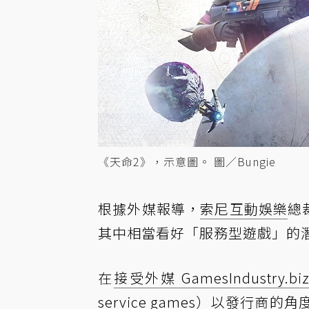
《天命2》，示意圖。 圖／Bungie
根據外媒報導，
索尼互動娛樂
總
其中相當看好「服務型遊戲」的
在
接受外媒 GamesIndustry.bi
service games）以發