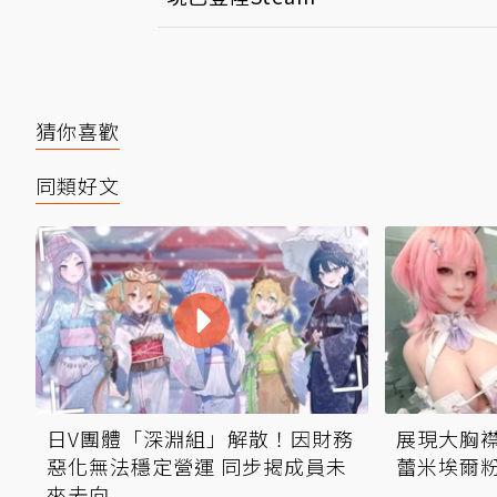
猜你喜歡
同類好文
日V團體「深淵組」解散！因財務
展現大胸襟
惡化無法穩定營運 同步揭成員未
蕾米埃爾
來去向