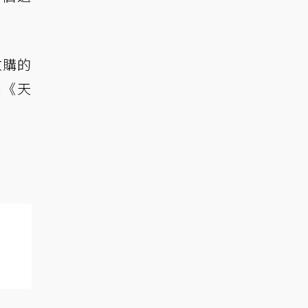
收購的
購《天