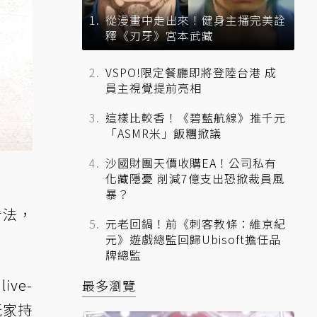
從漫畫中走出來！健身主播完美詮
釋《刃牙》宮本武藏
VSPO!限定餐廳即將登陸台港 成
員主視覺提前亮相
這樣比較香！《碧藍航線》推千元
「ASMR米」飯糰掀議
沙國財團天價收購EA！公司私有
化藏隱憂 削減7億支出恐掀裁員風
暴？
看法，
元老回鍋！前《刺客教條：維京紀
元》遊戲總監回歸Ubisoft擔任品
牌總監
ve-
最多瀏覽
玩家持