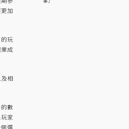
長期參
事」
要更加
月的玩
戲業成
以及相
台的數
果玩家
一個選