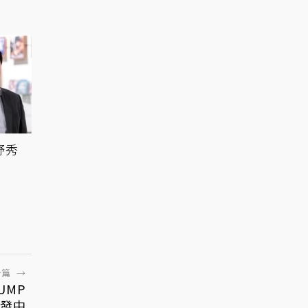
野秀
一篇
→
UMP
發中