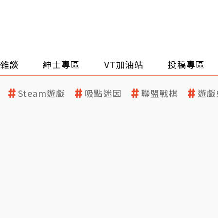
雜談
紳士專區
VT加油站
投稿專區
Steam遊戲
吸點迷因
聯盟戰棋
遊戲