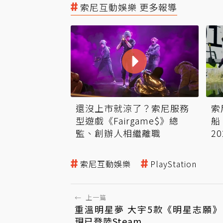
索尼互動娛樂 更多報導
還沒上市就涼了？索尼服務
索
型遊戲《Fairgame$》總
船
監、創辦人相繼離職
2
索尼互動娛樂
PlayStation
←
上一篇
重溫明星夢 大宇5款《明星志願
現已登陸Steam