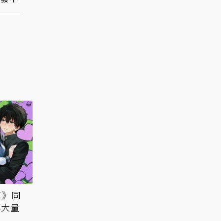
菓》同
傳大量