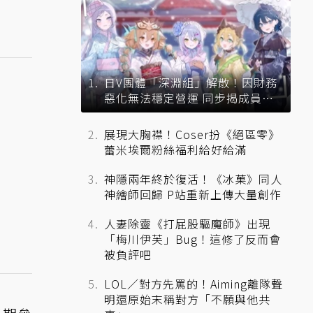
日V團體「深淵組」解散！因財務
惡化無法穩定營運 同步揭成員未
來去向
展現大胸襟！Coser扮《絕區零》
蕾米埃爾粉絲福利給好給滿
神隱兩年終於復活！《冰菓》同人
神繪師回歸 P站重新上傳大量創作
人妻除靈《打屁股驅魔師》出現
「梅川伊芙」Bug！這修了反而會
被負評吧
LOL／對方先罵的！Aiming離隊聲
明還原始末稱對方「不願與他共