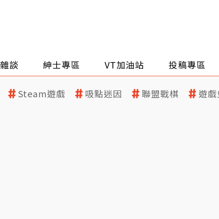
雜談
紳士專區
VT加油站
投稿專區
Steam遊戲
吸點迷因
聯盟戰棋
遊戲