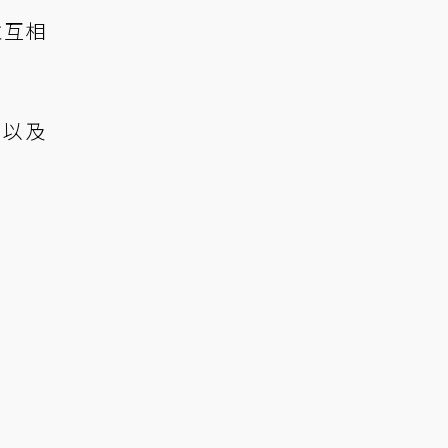
並互相
h 以及