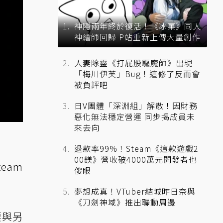
神隱兩年終於復活！《冰菓》同人
神繪師回歸 P站重新上傳大量創作
人妻除靈《打屁股驅魔師》出現
「梅川伊芙」Bug！這修了反而會
被負評吧
日V團體「深淵組」解散！因財務
惡化無法穩定營運 同步揭成員未
來去向
退款率99%！Steam《這款遊戲2
00鎂》營收破4000萬元開發者也
eam
傻眼
夢想成真！VTuber結城昨日奈與
《刀劍神域》推出聯動周邊
需要與另