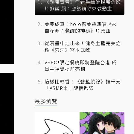
《熱舞青春》作者手繪流暢舞蹈影
片掀議 網：應該請你來做動畫
美夢成真！holo森美聲演唱《來
自深淵：覺醒的神秘》片頭曲
從漫畫中走出來！健身主播完美詮
釋《刃牙》宮本武藏
VSPO!限定餐廳即將登陸台港 成
員主視覺提前亮相
這樣比較香！《碧藍航線》推千元
「ASMR米」飯糰掀議
最多瀏覽