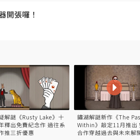
伺服器開張囉！
疑解謎《Rusty Lake》十
鏽湖解謎新作《The Pas
年釋出免費紀念作 過往系
Within》敲定11月推出
作推三折優惠
合作穿越過去與未來解