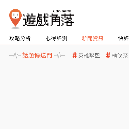
攻略分析
心得評測
新聞資訊
快評
話題傳送門
英雄聯盟
橘攸奈