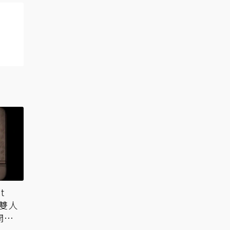
t
 雙人
開迷