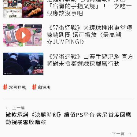
「宿儺的手指叉燒」！一次吃十
根應該沒事吧
《咒術迴戰》×環球推出東堂項
鍊鑰匙圈 還可播放〈最高潮
☆JUMPING!〉
《咒術迴戰》山寨手遊氾濫 官方
將對未授權遊戲採嚴厲行動
咒術迴戰
劇場版
←
上一篇
微軟承諾《決勝時刻》續留PS平台 索尼首度回應
動視暴雪收購案
下一篇
→