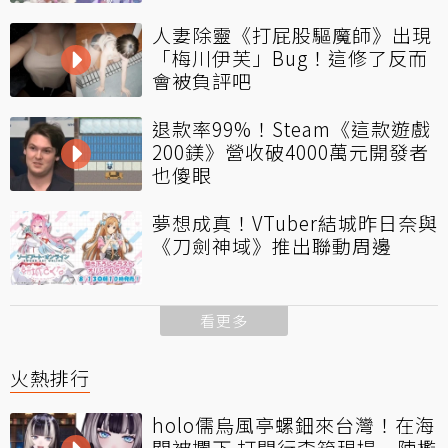
人妻除靈《打屁股驅魔師》出現
「梅川伊芙」Bug！這修了反而
會被負評吧
退款率99%！Steam《這款遊戲
200鎂》營收破4000萬元開發者
也傻眼
夢想成真！VTuber結城昨日奈與
《刀劍神域》推出聯動周邊
看更多
火熱排行
holo儒烏風亭螺鈿來台灣！在海
關被攔下 打開行李箱現場一陣尷