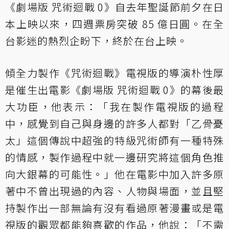
《劇場版 咒術迴戰 0》自去年聖誕節前夕在日
本上映以來，四週票房突破 85 億日圓。在全
台影迷的熱烈企盼下，終於在台上映。
傾全力製作《咒術迴戰》電視版的導演朴性厚
是催生出電影《劇場版 咒術迴戰 0》的幕後最
大功臣，他表示：「我在製作電視版的過程
中，感覺到自己與身邊的許多人都對「乙骨憂
太」這個傳說中超強的特級咒術師有一種特殊
的情感，製作過程中就一邊研究將這個角色推
向大銀幕的可能性。」他在電影中加入許多原
著中不曾出現過的內容、人物與場面，並且堅
持製作出一部無論有沒有看過原著漫畫或是電
視版的觀眾都能夠喜歡的作品，他說：「不需