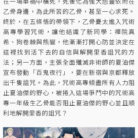
在一場車禍中橫死，死後化為強大怨靈依附在
乙骨身邊，為此所苦的乙骨，甚至一心求死。
終於，在五條悟的帶領下，乙骨憂太進入咒術
高專學習咒術，讓他結識了新同學：禪院真
希、狗卷棘與熊貓，他漸漸打開心防並決定在
這裡找到活下去的自信與解開里香詛咒的方
法；另一方面，主張全面殲滅非術師的夏油傑
宣布發動「百鬼夜行」，要在新宿與京都釋放
出千隻詛咒。為此，咒術高專傾盡所有人力阻
止夏油傑的野心，被捲入這場爭鬥中的咒術高
專一年級生乙骨能否阻止夏油傑的野心並且順
利地解開里香的詛咒？