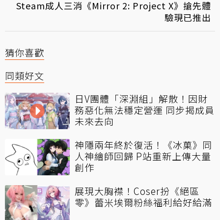
Steam成人三消《Mirror 2: Project X》搶先體
驗現已推出
猜你喜歡
同類好文
日V團體「深淵組」解散！因財
務惡化無法穩定營運 同步揭成員
未來去向
神隱兩年終於復活！《冰菓》同
人神繪師回歸 P站重新上傳大量
創作
展現大胸襟！Coser扮《絕區
零》蕾米埃爾粉絲福利給好給滿