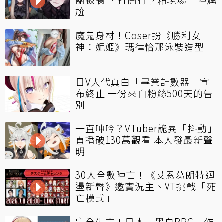
尬
魔鬼身材！Coser扮《勝利女
神：妮姬》瑪律恰那泳裝造型
日V大代真白「畢業計數器」宣
布終止 一份來自粉絲500天的告
別
一直呻吟？VTuber詭異「抖動」
直播破130萬觀看 本人發最新聲
明
30人全數陣亡！《艾恩葛朗特迴
盪新聲》邀實況主、VT挑戰「死
亡模式」
完全失言！日本「黑白RPG」作