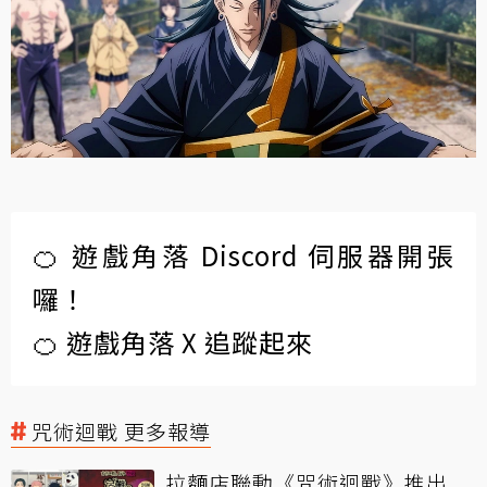
🍊 遊戲角落 Discord 伺服器開張
囉！
🍊 遊戲角落 X 追蹤起來
咒術迴戰 更多報導
拉麵店聯動《咒術迴戰》推出