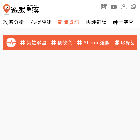
攻略分析
心得評測
新聞資訊
快評雜談
紳士專區
英雄聯盟
橘攸奈
Steam遊戲
吸點迷