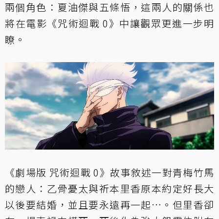
兩個角色：夏油傑與五條悟，這兩人的關係也
將在電影《咒術迴戰 0》中讓觀眾更進一步明
瞭。
《劇場版 咒術迴戰 0》故事敘述一對青梅竹馬
的戀人：乙骨憂太與祈本里香原本約定好長大
以後要結婚，並且要永遠再一起…。但里香卻