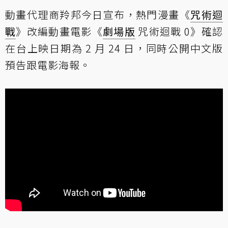
動畫代理商羚邦今日宣布，熱門漫畫《
咒術迴
戰
》改編動畫電影《
劇場版
咒術迴戰 0》確認
在台上映日期為 2 月 24 日，同時公開中文版
預告跟電影海報。