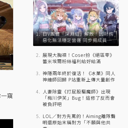
日V團體「深淵組」解散！因財務
惡化無法穩定營運 同步揭成員未
來去向
展現大胸襟！Coser扮《絕區零》
蕾米埃爾粉絲福利給好給滿
神隱兩年終於復活！《冰菓》同人
神繪師回歸 P站重新上傳大量創作
人妻除靈《打屁股驅魔師》出現
你一窺
「梅川伊芙」Bug！這修了反而會
被負評吧
LOL／對方先罵的！Aiming離隊聲
明還原始末稱對方「不願與他共