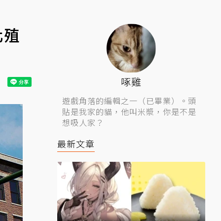
化殖
啄雞
遊戲角落的編輯之一（已畢業）。頭
貼是我家的貓，他叫米漿，你是不是
想吸人家？
最新文章