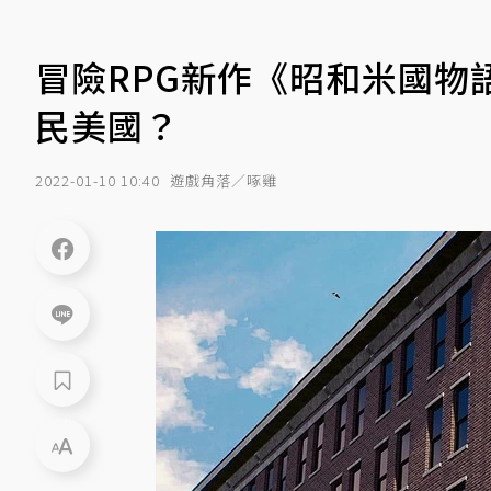
冒險RPG新作《昭和米國物
民美國？
2022-01-10 10:40
遊戲角落／啄雞