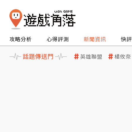
攻略分析
心得評測
新聞資訊
快評
話題傳送門
英雄聯盟
橘攸奈