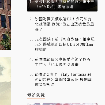
這樣比較香！《碧藍航線》推千元
「ASMR米」飯糰掀議
沙國財團天價收購EA！公司私有
化藏隱憂 削減7億支出恐掀裁員風
暴？
元老回鍋！前《刺客教條：維京紀
元》遊戲總監回歸Ubisoft擔任品
牌總監
前偶像節目分享追愛老師全過程
主持人「也太像少女漫畫」
節奏奇幻新作《Lily Fantasia 莉
莉幻想曲》拿鋼琴當武器 展開華
麗音聲對決
最多瀏覽