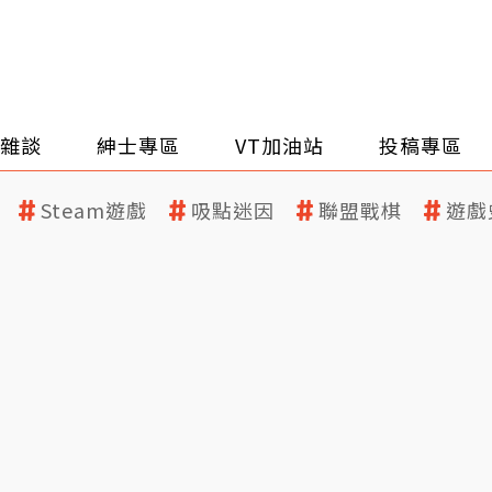
雜談
紳士專區
VT加油站
投稿專區
Steam遊戲
吸點迷因
聯盟戰棋
遊戲