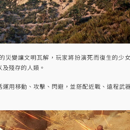
的災變讓文明瓦解，玩家將扮演死而復生的少
以及殘存的人類。
活運用移動、攻擊、閃避，並搭配近戰、遠程武