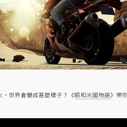
大，世界會變成甚麼樣子？《
昭和米國物語
》帶