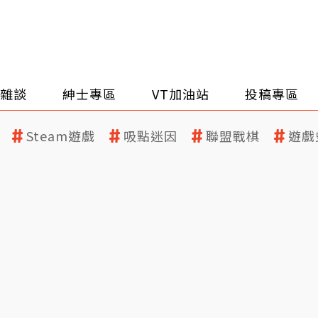
雜談
紳士專區
VT加油站
投稿專區
Steam遊戲
吸點迷因
聯盟戰棋
遊戲