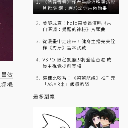
《熱舞青春》作者手繪流暢舞蹈影
片掀議 網：應該請你來做動畫
美夢成真！holo森美聲演唱《來
自深淵：覺醒的神秘》片頭曲
從漫畫中走出來！健身主播完美詮
釋《刃牙》宮本武藏
VSPO!限定餐廳即將登陸台港 成
員主視覺提前亮相
質量效
這樣比較香！《碧藍航線》推千元
把握機
「ASMR米」飯糰掀議
最多瀏覽