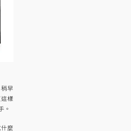
年稍早
照這樣
到手。
成什麼