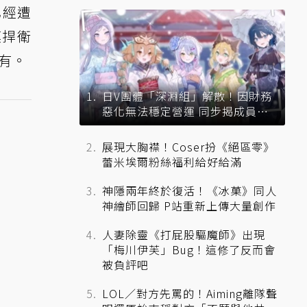
已經遭
模捍衛
所有。
日V團體「深淵組」解散！因財務
惡化無法穩定營運 同步揭成員未
來去向
展現大胸襟！Coser扮《絕區零》
蕾米埃爾粉絲福利給好給滿
神隱兩年終於復活！《冰菓》同人
神繪師回歸 P站重新上傳大量創作
人妻除靈《打屁股驅魔師》出現
「梅川伊芙」Bug！這修了反而會
被負評吧
LOL／對方先罵的！Aiming離隊聲