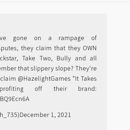
ave gone on a rampage of
putes, they claim that they OWN
ckstar, Take Two, Bully and all
mber that slippery slope? They're
o claim
@HazelightGames
"It Takes
ofiting off their brand:
3eBQ9Ecn6A
sh_735)
December 1, 2021