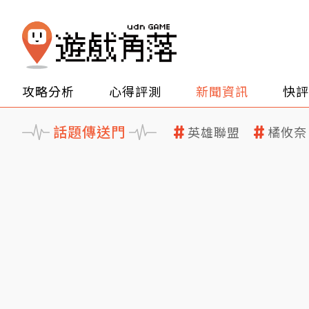
攻略分析
心得評測
新聞資訊
快評
話題傳送門
英雄聯盟
橘攸奈