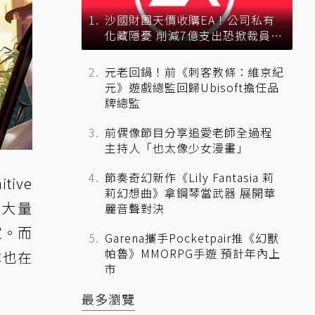
沙國財團天價收購EA！公司私有
化藏隱憂 削減7億支出恐掀裁員風
暴？
元老回鍋！前《刺客教條：維京紀
元》遊戲總監回歸Ubisoft擔任品
牌總監
前偶像節目分享追愛老師全過程
主持人「也太像少女漫畫」
節奏奇幻新作《Lily Fantasia 莉
tive
莉幻想曲》拿鋼琴當武器 展開華
大量
麗音聲對決
家。而
Garena攜手Pocketpair推《幻獸
帕魯》MMORPG手遊 預計年內上
隊也在
市
最多瀏覽