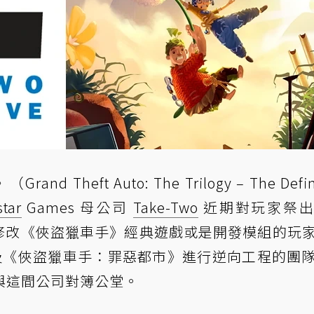
nd Theft Auto: The Trilogy – The Defini
star
Games 母公司
Take-Two
近期對玩家祭出
些修改《俠盜獵車手》經典遊戲或是開發模組的玩
及《俠盜獵車手：罪惡都市》進行逆向工程的團
與這間公司對簿公堂。