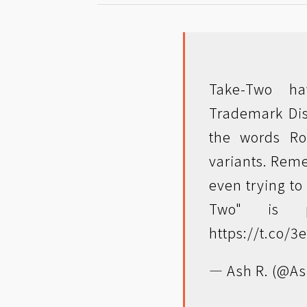
Take-Two h
Trademark Dis
the words Ro
variants. Reme
even trying t
Two" is pr
https://t.co/
— Ash R. (@A