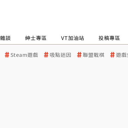
雜談
紳士專區
VT加油站
投稿專區
Steam遊戲
吸點迷因
聯盟戰棋
遊戲