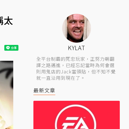
稱太
KYLAT
全平台制霸的死忠玩家，正努力朝翻
譯之路邁進，已經忘記當時為何會選
則用鬼店的Jack當頭貼，但不知不覺
就一直沿用到現在了。
最新文章