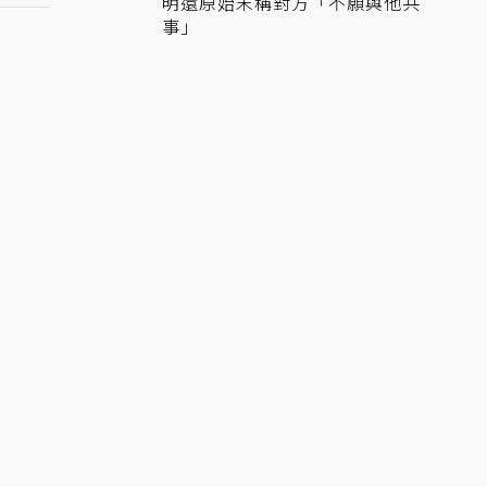
明還原始末稱對方「不願與他共
事」