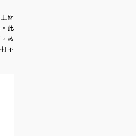
 扯上關
權。此
權。該
竿子打不