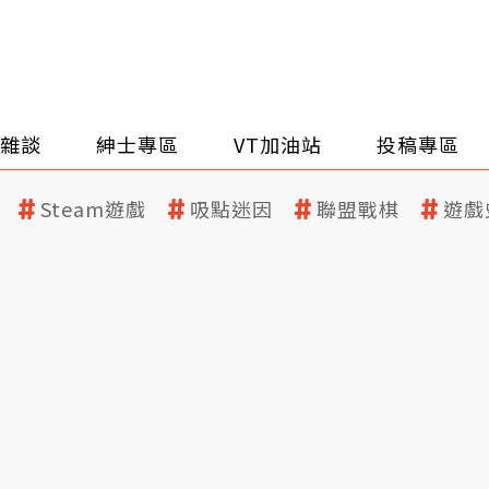
雜談
紳士專區
VT加油站
投稿專區
Steam遊戲
吸點迷因
聯盟戰棋
遊戲