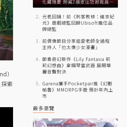
化藏隱憂 削減7億支出恐掀裁員風
暴？
元老回鍋！前《刺客教條：維京紀
元》遊戲總監回歸Ubisoft擔任品
牌總監
前偶像節目分享追愛老師全過程
主持人「也太像少女漫畫」
節奏奇幻新作《Lily Fantasia 莉
莉幻想曲》拿鋼琴當武器 展開華
麗音聲對決
and）
及探索
Garena攜手Pocketpair推《幻獸
帕魯》MMORPG手遊 預計年內上
市
最多瀏覽