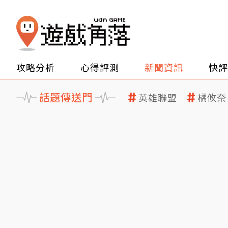
攻略分析
心得評測
新聞資訊
快評
話題傳送門
英雄聯盟
橘攸奈