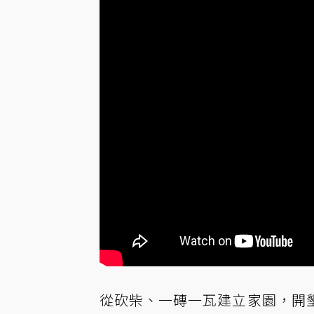
從砍柴、一磚一瓦建立家園，開