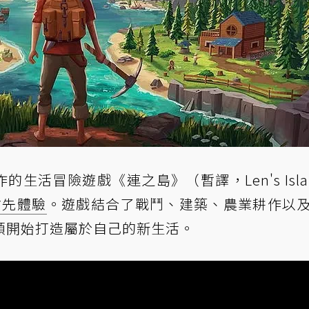
o 製作的生活冒險遊戲《連之島》（暫譯，Len's Isl
搶先體驗
。遊戲結合了戰鬥、建築、農業耕作以
頭開始打造屬於自己的新生活。