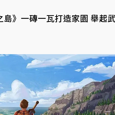
連之島》一磚一瓦打造家園 舉起