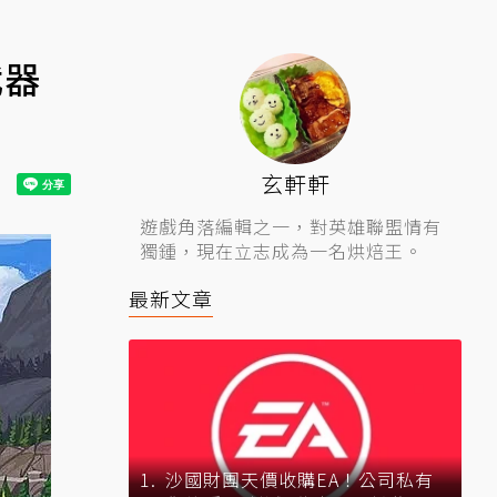
武器
玄軒軒
遊戲角落編輯之一，對英雄聯盟情有
獨鍾，現在立志成為一名烘焙王。
最新文章
沙國財團天價收購EA！公司私有