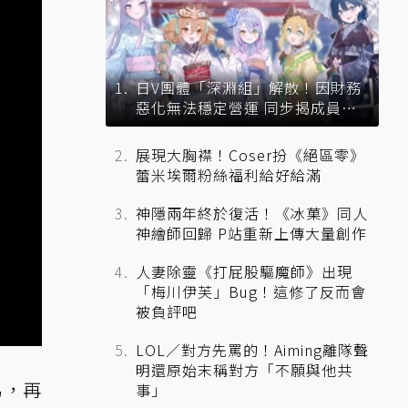
日V團體「深淵組」解散！因財務
惡化無法穩定營運 同步揭成員未
來去向
展現大胸襟！Coser扮《絕區零》
蕾米埃爾粉絲福利給好給滿
神隱兩年終於復活！《冰菓》同人
神繪師回歸 P站重新上傳大量創作
人妻除靈《打屁股驅魔師》出現
「梅川伊芙」Bug！這修了反而會
被負評吧
LOL／對方先罵的！Aiming離隊聲
明還原始末稱對方「不願與他共
易，再
事」