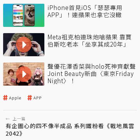
iPhone首見iOS「瑟瑟專用
APP」！連蘋果也拿它沒轍
Meta祖克柏連珠炮嗆蘋果 靠賈
伯斯吃老本「坐享其成20年」
聲優花澤香菜與holo死神齊獻聲
Joint Beauty新曲〈東京Friday
Night〉！
Apple
APP
←
上一篇
有企圖心的四不像半成品 系列鐵粉看《戰地風雲
2042》