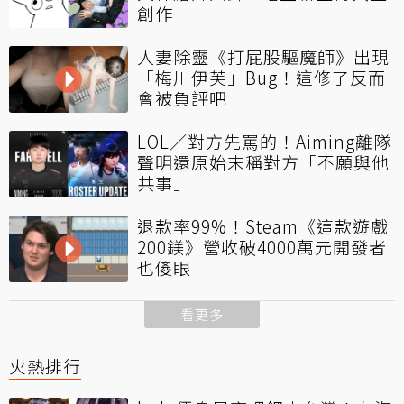
創作
人妻除靈《打屁股驅魔師》出現
「梅川伊芙」Bug！這修了反而
會被負評吧
LOL／對方先罵的！Aiming離隊
聲明還原始末稱對方「不願與他
共事」
退款率99%！Steam《這款遊戲
200鎂》營收破4000萬元開發者
也傻眼
看更多
火熱排行