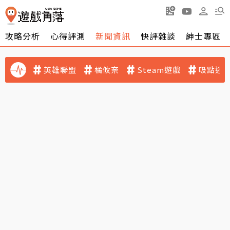
攻略分析
心得評測
新聞資訊
快評雜談
紳士專區
英雄聯盟
橘攸奈
Steam遊戲
吸點迷