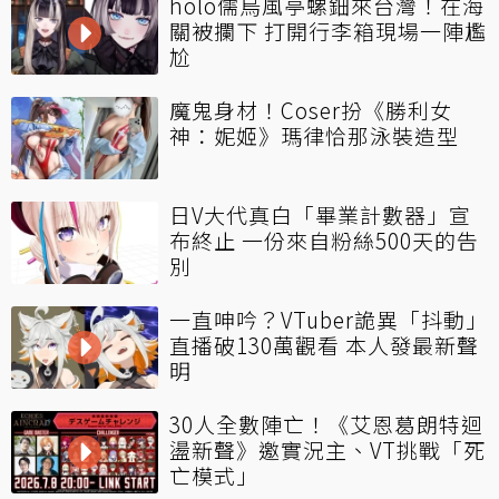
holo儒烏風亭螺鈿來台灣！在海
關被攔下 打開行李箱現場一陣尷
尬
魔鬼身材！Coser扮《勝利女
神：妮姬》瑪律恰那泳裝造型
日V大代真白「畢業計數器」宣
布終止 一份來自粉絲500天的告
別
一直呻吟？VTuber詭異「抖動」
直播破130萬觀看 本人發最新聲
明
30人全數陣亡！《艾恩葛朗特迴
盪新聲》邀實況主、VT挑戰「死
亡模式」