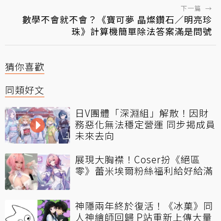
下一篇
→
數學不會就不會？《寶可夢 晶燦鑽石／明亮珍
珠》計算機簡單除法答案滿是問號
猜你喜歡
同類好文
日V團體「深淵組」解散！因財
務惡化無法穩定營運 同步揭成員
未來去向
展現大胸襟！Coser扮《絕區
零》蕾米埃爾粉絲福利給好給滿
神隱兩年終於復活！《冰菓》同
人神繪師回歸 P站重新上傳大量