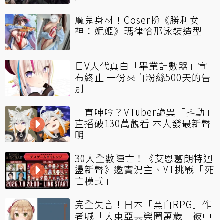
魔鬼身材！Coser扮《勝利女
神：妮姬》瑪律恰那泳裝造型
日V大代真白「畢業計數器」宣
布終止 一份來自粉絲500天的告
別
一直呻吟？VTuber詭異「抖動」
直播破130萬觀看 本人發最新聲
明
30人全數陣亡！《艾恩葛朗特迴
盪新聲》邀實況主、VT挑戰「死
亡模式」
完全失言！日本「黑白RPG」作
者喊「大東亞共榮圈萬歲」被中