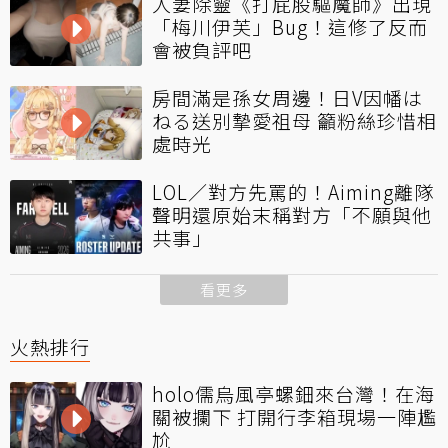
人妻除靈《打屁股驅魔師》出現
「梅川伊芙」Bug！這修了反而
會被負評吧
房間滿是孫女周邊！日V因幡は
ねる送別摯愛祖母 籲粉絲珍惜相
處時光
LOL／對方先罵的！Aiming離隊
聲明還原始末稱對方「不願與他
共事」
看更多
火熱排行
holo儒烏風亭螺鈿來台灣！在海
關被攔下 打開行李箱現場一陣尷
尬