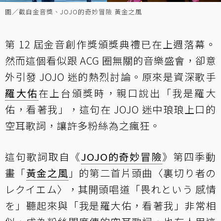
圖／截自金音獎、JOJO的奇妙冒險 黃金之風
第 12 屆金音創作獎頒獎典禮已在上週落幕。
然而這個看似跟 ACG 圈無關的音樂盛會，卻意
外引發 JOJO 迷的熱烈討論。原來是資深歌手
羅大佑
在上台頒獎時，親口說出「我是羅大
佑，看著我」，這句在 JOJO 迷中琅琅上口的
空耳歌詞，讓許多粉絲為之瘋狂。
這句歌詞取自《
JOJO的奇妙冒險
》第四季動
畫「
黃金之風
」的第二首片頭曲〈裏切り者の
レクイエム〉，其開頭唱道「畏れという 感情
を」聽起來與「我是羅大佑，看著我」非常相