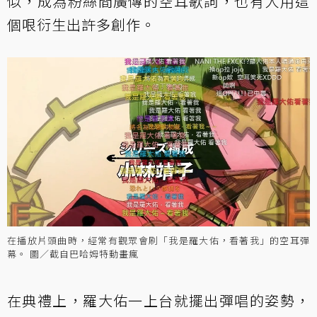
似，成為粉絲間廣傳的空耳歌詞，也有人用這
個哏衍生出許多創作。
在播放片頭曲時，經常有觀眾會刷「我是羅大佑，看著我」的空耳彈
幕。 圖／截自巴哈姆特動畫瘋
在典禮上，羅大佑一上台就擺出彈唱的姿勢，