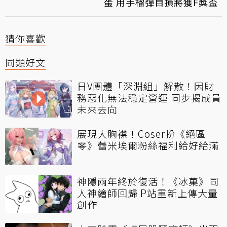
蛋 用手榴彈自損將獲F獎盃
猜你喜歡
同類好文
日V團體「深淵組」解散！因財
務惡化無法穩定營運 同步揭成員
未來去向
展現大胸襟！Coser扮《絕區
零》蕾米埃爾粉絲福利給好給滿
神隱兩年終於復活！《冰菓》同
人神繪師回歸 P站重新上傳大量
創作