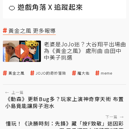
🍊 遊戲角落 X 追蹤起來
黃金之風 更多報導
老婆是JoJo迷？大谷翔平出場曲
為《黃金之風》 處刑曲 由田中
中美子挑選
黃金之風
JOJO的奇妙冒險
羅大佑
meme
←
上一篇
《動森》更新Bug多？玩家上演神奇穿天術 布置
小島竟能讓房子泡水
下一篇
→
懂玩！《決勝時刻：先鋒》藏「按F致敬」迷因彩