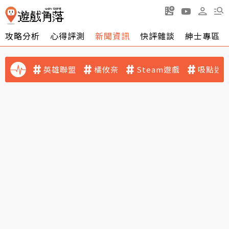
攻略分析
心得評測
新聞資訊
快評雜談
紳士專區
英雄聯盟
橘攸奈
Steam遊戲
吸點迷