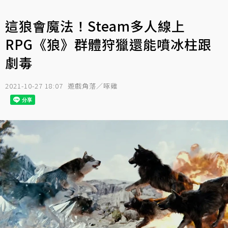
這狼會魔法！Steam多人線上
RPG《狼》群體狩獵還能噴冰柱跟
劇毒
2021-10-27 18:07
遊戲角落／啄雞