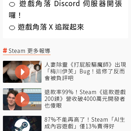
🍊 遊戲角落 Discord 伺服器開張
囉！
🍊 遊戲角落 X 追蹤起來
Steam 更多報導
人妻除靈《打屁股驅魔師》出現
「梅川伊芙」Bug！這修了反而
會被負評吧
退款率99%！Steam《這款遊戲
200鎂》營收破4000萬元開發者
也傻眼
87%不能再高了！Steam「AI生
成內容遊戲」僅13%賣得好