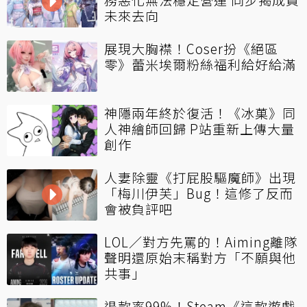
未來去向
展現大胸襟！Coser扮《絕區
零》蕾米埃爾粉絲福利給好給滿
神隱兩年終於復活！《冰菓》同
人神繪師回歸 P站重新上傳大量
創作
人妻除靈《打屁股驅魔師》出現
「梅川伊芙」Bug！這修了反而
會被負評吧
LOL／對方先罵的！Aiming離隊
聲明還原始末稱對方「不願與他
共事」
退款率99%！Steam《這款遊戲