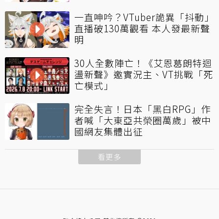
一直呻吟？VTuber詭異「抖動」
直播破130萬觀看 本人發最新聲
明
30人全數陣亡！《艾恩葛朗特迴
盪新聲》邀實況主、VT挑戰「死
亡模式」
完全失言！日本「黑白RPG」作
者喊「大東亞共榮圈萬歲」被中
國網友集體出征
看更多