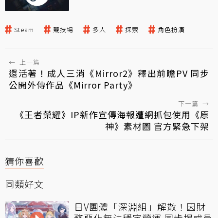
Steam
競技場
多人
探索
角色扮演
←
上一篇
還活著！成人三消《Mirror2》釋出前瞻PV 同步
公開外傳作品《Mirror Party》
下一篇
→
《王者榮耀》IP新作宣傳海報遭網抓包使用《原
神》素材圖 官方緊急下架
猜你喜歡
同類好文
日V團體「深淵組」解散！因財
務惡化無法穩定營運 同步揭成員