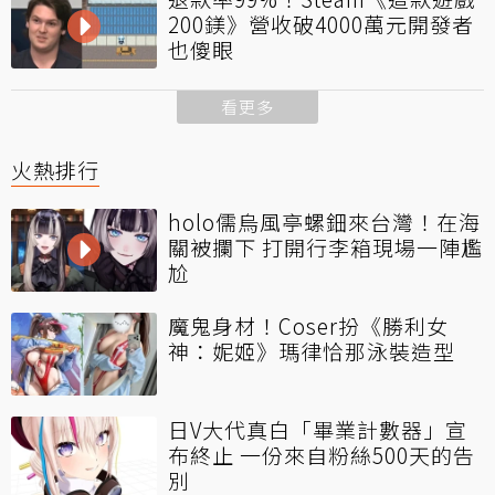
200鎂》營收破4000萬元開發者
也傻眼
看更多
火熱排行
holo儒烏風亭螺鈿來台灣！在海
關被攔下 打開行李箱現場一陣尷
尬
魔鬼身材！Coser扮《勝利女
神：妮姬》瑪律恰那泳裝造型
日V大代真白「畢業計數器」宣
布終止 一份來自粉絲500天的告
別