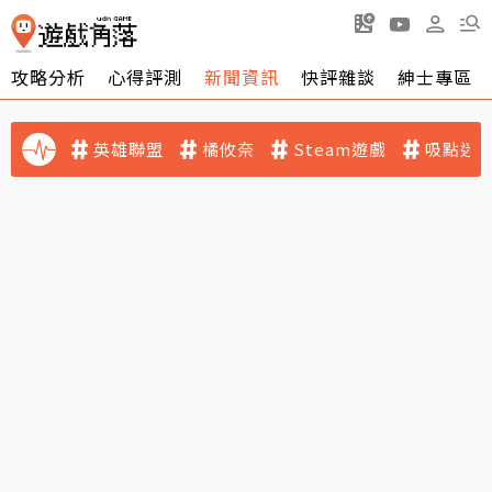
攻略分析
心得評測
新聞資訊
快評雜談
紳士專區
英雄聯盟
橘攸奈
Steam遊戲
吸點迷