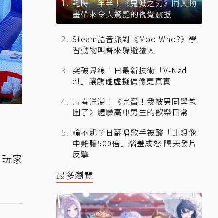
耗時一年半！《鬼滅之刃》同人動
畫帶來令人驚艷的視覺震撼
Steam語音派對《Moo Who?》學
習動物叫聲來躲避獵人
突破界線！日最新技術「V-Nad
e!」讓觸碰虛擬偶像更真實
青春洋溢！《完蛋！我被男同學包
圍了》體驗高中男生的歡樂日常
輸不起？日翻唱歌手被酸「比想像
中難聽500倍」惱羞成怒 隔天發片
反擊
。玩家
最多瀏覽