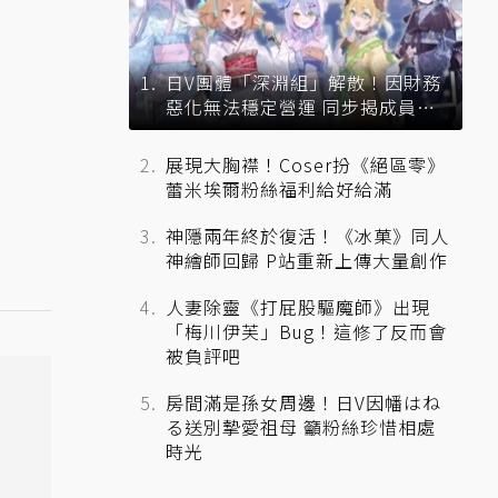
日V團體「深淵組」解散！因財務
惡化無法穩定營運 同步揭成員未
來去向
展現大胸襟！Coser扮《絕區零》
蕾米埃爾粉絲福利給好給滿
神隱兩年終於復活！《冰菓》同人
神繪師回歸 P站重新上傳大量創作
人妻除靈《打屁股驅魔師》出現
「梅川伊芙」Bug！這修了反而會
被負評吧
房間滿是孫女周邊！日V因幡はね
る送別摯愛祖母 籲粉絲珍惜相處
時光