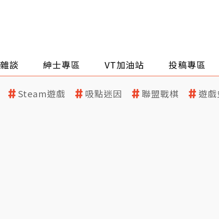
雜談
紳士專區
VT加油站
投稿專區
Steam遊戲
吸點迷因
聯盟戰棋
遊戲