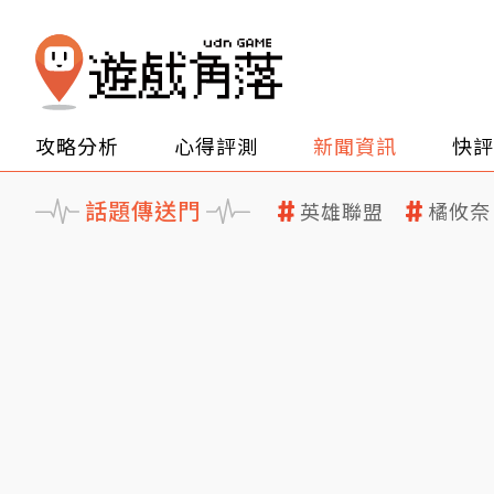
攻略分析
心得評測
新聞資訊
快評
話題傳送門
英雄聯盟
橘攸奈