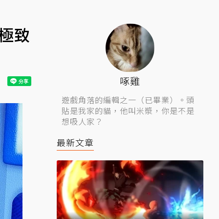
的極致
啄雞
遊戲角落的編輯之一（已畢業）。頭
貼是我家的貓，他叫米漿，你是不是
想吸人家？
最新文章