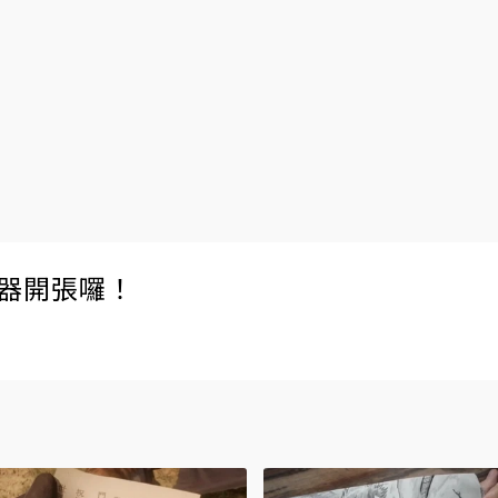
伺服器開張囉！