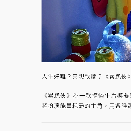
人生好難？只想軟爛？《累趴俠》（E
《累趴俠》為一款搞怪生活模擬遊戲，
將扮演能量耗盡的主角，用各種