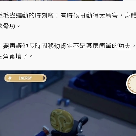
毛毛蟲蠕動的時刻啦！有時候扭動得太厲害，身
軟骨功。
，要再讓他長時間移動肯定不是甚麼簡單的
功夫
主角累壞了。