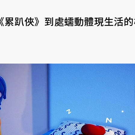
擬《累趴俠》到處蠕動體現生活