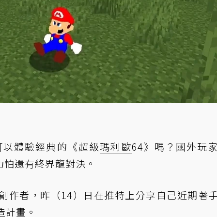
可以體驗經典的《超級
瑪利歐
64》嗎？國外玩
力怕還有終界龍對決。
創作者，昨（14）日在推特上分享自己近期著
造計畫。