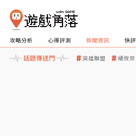
攻略分析
心得評測
新聞資訊
快評
話題傳送門
英雄聯盟
橘攸奈