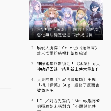
日V團體「深淵組」解散！因財務
惡化無法穩定營運 同步揭成員未
來去向
展現大胸襟！Coser扮《絕區零》
蕾米埃爾粉絲福利給好給滿
神隱兩年終於復活！《冰菓》同人
神繪師回歸 P站重新上傳大量創作
人妻除靈《打屁股驅魔師》出現
「梅川伊芙」Bug！這修了反而會
被負評吧
LOL／對方先罵的！Aiming離隊聲
明還原始末稱對方「不願與他共