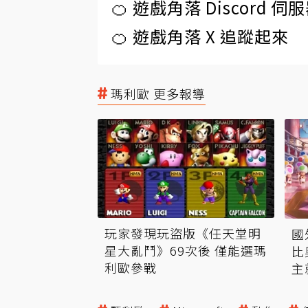
🍊 遊戲角落 Discord 
🍊 遊戲角落 X 追蹤起來
瑪利歐 更多報導
玩家發現玩盜版《任天堂明
國
星大亂鬥》69次後 僅能選瑪
比
利歐參戰
主