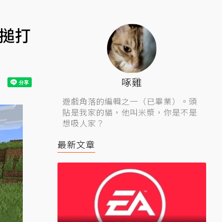
工搥打
啄雞
遊戲角落的編輯之一（已畢業）。頭
貼是我家的貓，他叫米漿，你是不是
想吸人家？
最新文章