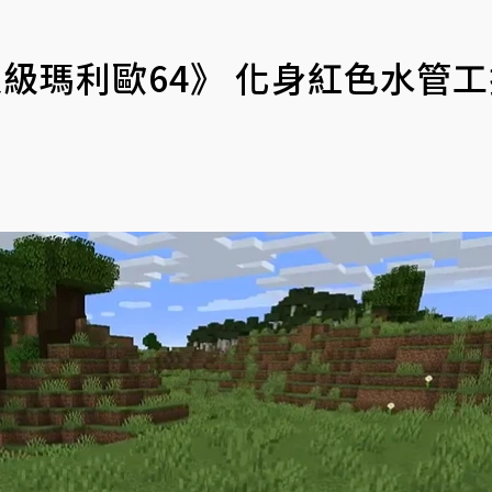
《超級瑪利歐64》 化身紅色水管