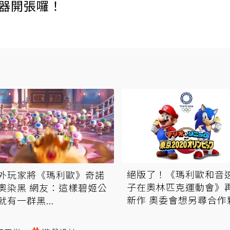
伺服器開張囉！
絕版了！《瑪利歐和音
外玩家將《瑪利歐》奇諾
子在奧林匹克運動會》
奧染黑 網友：這樣碧姬公
新作 奧委會想另尋合作
就有一群黑...