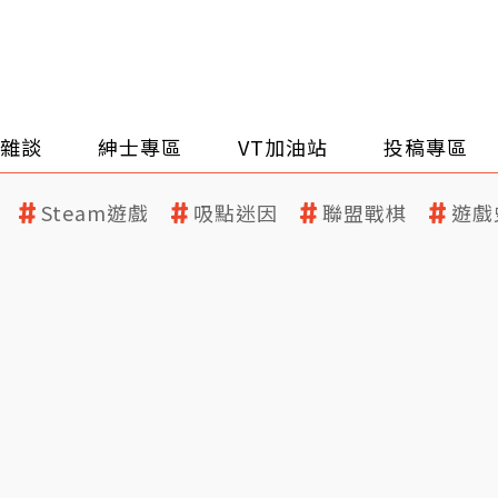
雜談
紳士專區
VT加油站
投稿專區
Steam遊戲
吸點迷因
聯盟戰棋
遊戲