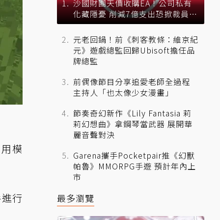
沙國財團天價收購EA！公司私有
化藏隱憂 削減7億支出恐掀裁員風
暴？
元老回鍋！前《刺客教條：維京紀
元》遊戲總監回歸Ubisoft擔任品
牌總監
前偶像節目分享追愛老師全過程
主持人「也太像少女漫畫」
節奏奇幻新作《Lily Fantasia 莉
莉幻想曲》拿鋼琴當武器 展開華
麗音聲對決
家用模
Garena攜手Pocketpair推《幻獸
帕魯》MMORPG手遊 預計年內上
市
手進行
最多瀏覽