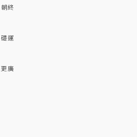
，朝終
基礎運
是更廣