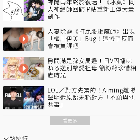
神隱兩年終於復活！《冰菓》同
人神繪師回歸 P站重新上傳大量
創作
人妻除靈《打屁股驅魔師》出現
「梅川伊芙」Bug！這修了反而
會被負評吧
房間滿是孫女周邊！日V因幡は
ねる送別摯愛祖母 籲粉絲珍惜相
處時光
LOL／對方先罵的！Aiming離隊
聲明還原始末稱對方「不願與他
共事」
看更多
火熱排行