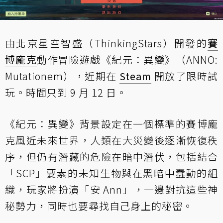
由北京星空智盛（ThinkingStars）開發的
賽
博龐克
動作冒險遊戲《紀元：異變》（ANNO:
Mutationem），近期在
Steam
開放了限時試
玩。時間只到 9 月 12 日。
《紀元：異變》背景設定在一個標準的賽博龐
克風近未來世界，人類在大災變後逐漸恢復秩
序，但仍有潛藏的危險在暗中潛伏，包括結合
「SCP」要素的未知生物與在黑暗中蠢動的組
織，玩家將扮演「安 Ann」，一邊對抗這些神
秘勢力，同時也要尋找自己身上的秘密。