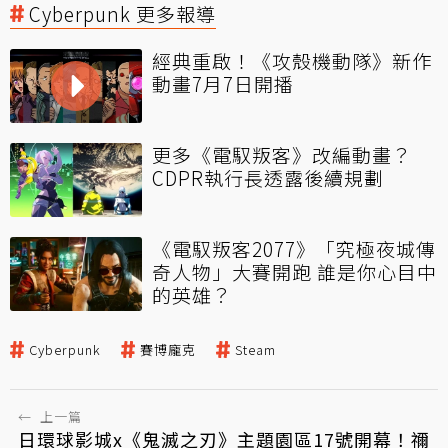
Cyberpunk 更多報導
經典重啟！《攻殼機動隊》新作
動畫7月7日開播
更多《電馭叛客》改編動畫？
CDPR執行長透露後續規劃
《電馭叛客2077》「究極夜城傳
奇人物」大賽開跑 誰是你心目中
的英雄？
Cyberpunk
賽博龐克
Steam
←
上一篇
日環球影城x《鬼滅之刃》主題園區17號開幕！禰