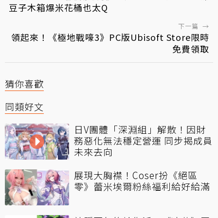
豆子木箱爆米花桶也太Q
下一篇
→
領起來！《極地戰嚎3》PC版Ubisoft Store限時
免費領取
猜你喜歡
同類好文
日V團體「深淵組」解散！因財
務惡化無法穩定營運 同步揭成員
未來去向
展現大胸襟！Coser扮《絕區
零》蕾米埃爾粉絲福利給好給滿