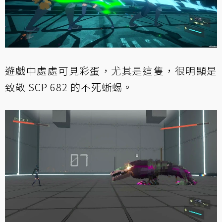
遊戲中處處可見彩蛋，尤其是這隻，很明顯是
致敬 SCP 682 的不死蜥蜴。