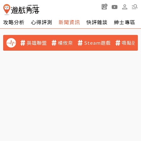
攻略分析
心得評測
新聞資訊
快評雜談
紳士專區
英雄聯盟
橘攸奈
Steam遊戲
吸點迷