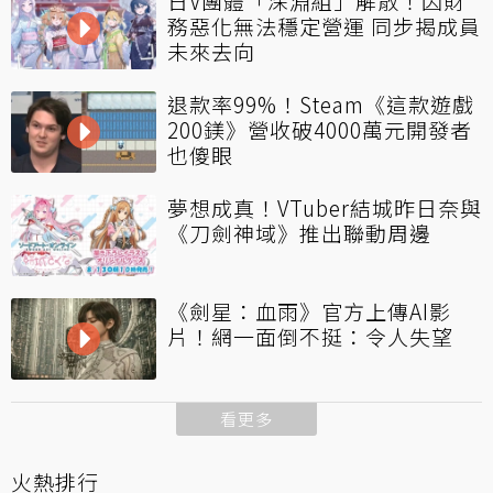
日V團體「深淵組」解散！因財
務惡化無法穩定營運 同步揭成員
未來去向
退款率99%！Steam《這款遊戲
200鎂》營收破4000萬元開發者
也傻眼
夢想成真！VTuber結城昨日奈與
《刀劍神域》推出聯動周邊
《劍星：血雨》官方上傳AI影
片！網一面倒不挺：令人失望
看更多
火熱排行