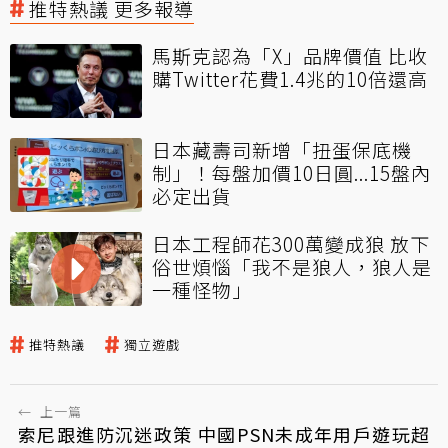
推特熱議 更多報導
馬斯克認為「X」品牌價值 比收
購Twitter花費1.4兆的10倍還高
日本藏壽司新增「扭蛋保底機
制」！每盤加價10日圓...15盤內
必定出貨
日本工程師花300萬變成狼 放下
俗世煩惱「我不是狼人，狼人是
一種怪物」
推特熱議
獨立遊戲
←
上一篇
索尼跟進防沉迷政策 中國PSN未成年用戶遊玩超