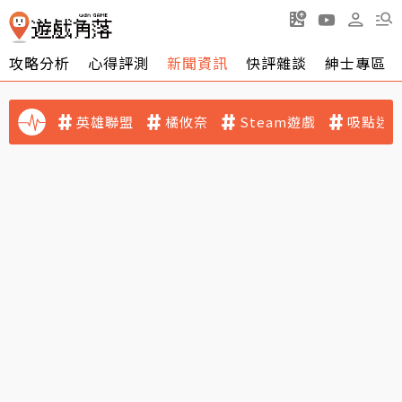
攻略分析
心得評測
新聞資訊
快評雜談
紳士專區
英雄聯盟
橘攸奈
Steam遊戲
吸點迷