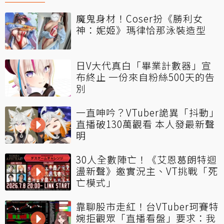
魔鬼身材！Coser扮《勝利女
神：妮姬》瑪律恰那泳裝造型
日V大代真白「畢業計數器」宣
布終止 一份來自粉絲500天的告
別
一直呻吟？VTuber詭異「抖動」
直播破130萬觀看 本人發最新聲
明
30人全數陣亡！《艾恩葛朗特迴
盪新聲》邀實況主、VT挑戰「死
亡模式」
靠聊股市走紅！台VTuber珂賽特
婉拒觀眾「直播看盤」要求：我