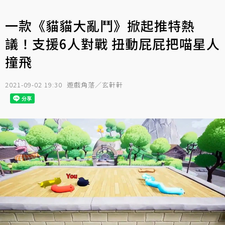
一款《貓貓大亂鬥》掀起推特熱
議！支援6人對戰 扭動屁屁把喵星人
撞飛
2021-09-02 19:30
遊戲角落／玄軒軒