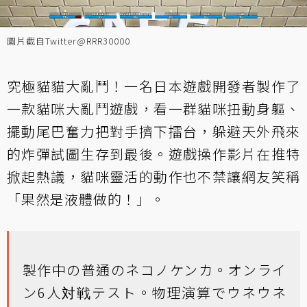
圖片截自Twitter@RRR30000
究極貓貓大亂鬥！一名日本遊戲開發者製作了
一款貓咪大亂鬥遊戲，看一群貓咪扭動身軀、
擺動尾巴奮力把對手擠下擂台，躲避天外飛來
的炸彈試圖生存到最後。遊戲操作影片在推特
掀起熱議，貓咪靈活的動作也不禁讓網友笑稱
「果然是液體做的！」。
製作中の普通のネコノケンカ。オンライ
ン6人対戦テスト。物理演算でウネウネ