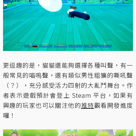
更逗趣的是，貓貓還能夠選擇各種叫聲，有一
般常見的喵嗚聲，還有類似男性粗獷的嘶吼聲
（？），充分感受活力四射的大亂鬥舞台。作
者表示遊戲預計會登上 Steam 平台，如果有
興趣的玩家也可以關注他的
推特
觀看開發進度
囉！