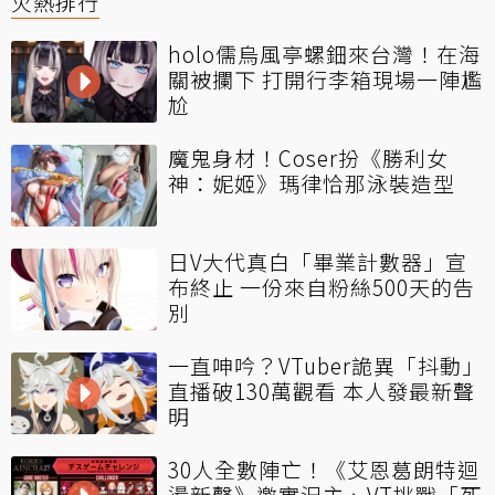
火熱排行
holo儒烏風亭螺鈿來台灣！在海
關被攔下 打開行李箱現場一陣尷
尬
魔鬼身材！Coser扮《勝利女
神：妮姬》瑪律恰那泳裝造型
日V大代真白「畢業計數器」宣
布終止 一份來自粉絲500天的告
別
一直呻吟？VTuber詭異「抖動」
直播破130萬觀看 本人發最新聲
明
30人全數陣亡！《艾恩葛朗特迴
盪新聲》邀實況主、VT挑戰「死