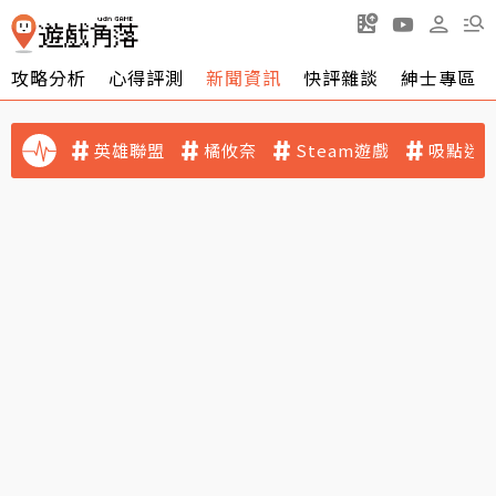
攻略分析
心得評測
新聞資訊
快評雜談
紳士專區
英雄聯盟
橘攸奈
Steam遊戲
吸點迷