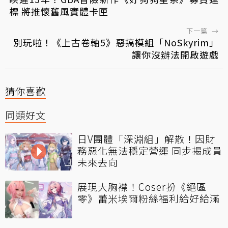
標 將推懷舊風實體卡匣
下一篇
→
別玩啦！《上古卷軸5》惡搞模組「NoSkyrim」
讓你沒辦法開啟遊戲
猜你喜歡
同類好文
日V團體「深淵組」解散！因財
務惡化無法穩定營運 同步揭成員
未來去向
展現大胸襟！Coser扮《絕區
零》蕾米埃爾粉絲福利給好給滿