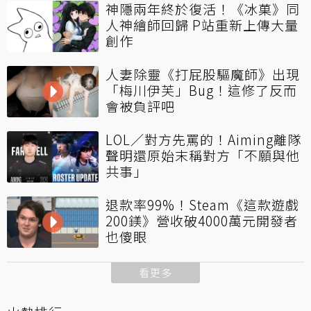
神隱兩年終於復活！《冰菓》同
人神繪師回歸 P站重新上傳大量
創作
人妻除靈《打屁股驅魔師》出現
「梅川伊芙」Bug！這修了反而
會被負評吧
LOL／對方先罵的！Aiming離隊
聲明還原始末稱對方「不願與他
共事」
退款率99%！Steam《這款遊戲
200鎂》營收破4000萬元開發者
也傻眼
看更多