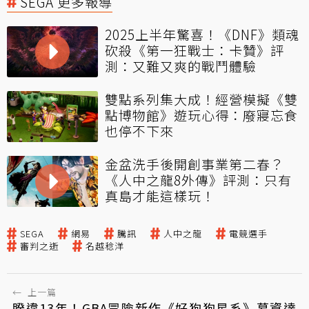
SEGA 更多報導
2025上半年驚喜！《DNF》類魂
砍殺《第一狂戰士：卡贊》評
測：又難又爽的戰鬥體驗
雙點系列集大成！經營模擬《雙
點博物館》遊玩心得：廢寢忘食
也停不下來
金盆洗手後開創事業第二春？
《人中之龍8外傳》評測：只有
真島才能這樣玩！
SEGA
網易
騰訊
人中之龍
電競選手
審判之逝
名越稔洋
←
上一篇
睽違13年！GBA冒險新作《好狗狗星系》募資達