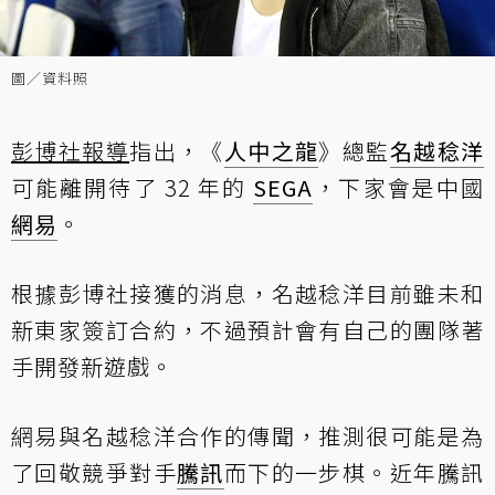
圖／資料照
彭博社報導
指出，《
人中之龍
》總監
名越稔洋
可能離開待了 32 年的
SEGA
，下家會是中國
網易
。
根據彭博社接獲的消息，名越稔洋目前雖未和
新東家簽訂合約，不過預計會有自己的團隊著
手開發新遊戲。
網易與名越稔洋合作的傳聞，推測很可能是為
了回敬競爭對手
騰訊
而下的一步棋。近年騰訊