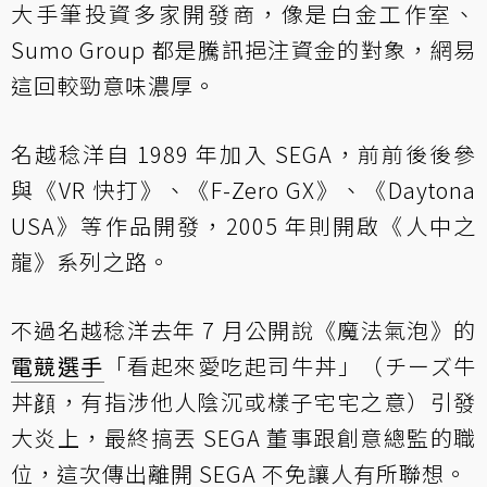
大手筆投資多家開發商，像是白金工作室、
Sumo Group 都是騰訊挹注資金的對象，網易
這回較勁意味濃厚。
名越稔洋自 1989 年加入 SEGA，前前後後參
與《VR 快打》、《F-Zero GX》、《Daytona
USA》等作品開發，2005 年則開啟《人中之
龍》系列之路。
不過名越稔洋去年 7 月公開說《魔法氣泡》的
電競選手
「看起來愛吃起司牛丼」（チーズ牛
丼顔，有指涉他人陰沉或樣子宅宅之意）引發
大炎上，最終搞丟 SEGA 董事跟創意總監的職
位，這次傳出離開 SEGA 不免讓人有所聯想。