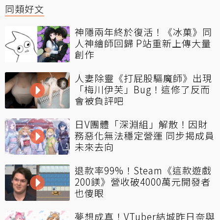
同類好文
神隱兩年終於復活！《冰菓》同
人神繪師回歸 P站重新上傳大量
創作
人妻除靈《打屁股驅魔師》出現
「梅川伊芙」Bug！這修了反而
會被負評吧
日V團體「深淵組」解散！因財
務惡化無法穩定營運 同步揭成員
未來去向
退款率99%！Steam《這款遊戲
200鎂》營收破4000萬元開發者
也傻眼
夢想成真！VTuber結城昨日奈與