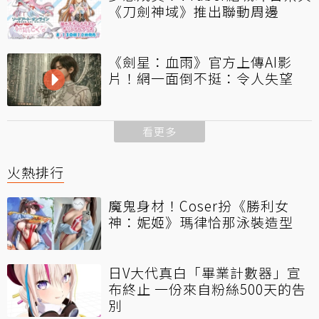
《刀劍神域》推出聯動周邊
《劍星：血雨》官方上傳AI影
片！網一面倒不挺：令人失望
看更多
火熱排行
魔鬼身材！Coser扮《勝利女
神：妮姬》瑪律恰那泳裝造型
日V大代真白「畢業計數器」宣
布終止 一份來自粉絲500天的告
別