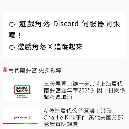
🍊 遊戲角落 Discord 伺服器開張
囉！
🍊 遊戲角落 X 追蹤起來
萬代南夢宮 更多報導
三天展覽只辦一天...《上海萬代
南夢宮嘉年華2025》因中日關係
緊張遭取消
AI偽造萬代公仔惹議！涉及
Charlie Kirk事件 萬代美國分部
急發聲明譴責