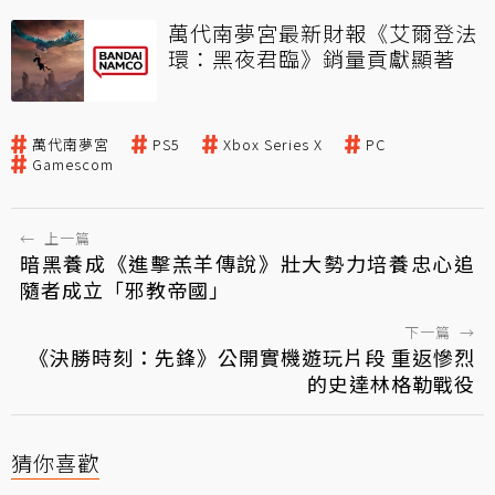
萬代南夢宮最新財報《艾爾登法
環：黑夜君臨》銷量貢獻顯著
萬代南夢宮
PS5
Xbox Series X
PC
Gamescom
←
上一篇
暗黑養成《進擊羔羊傳說》壯大勢力培養忠心追
隨者成立「邪教帝國」
下一篇
→
《決勝時刻：先鋒》公開實機遊玩片段 重返慘烈
的史達林格勒戰役
猜你喜歡