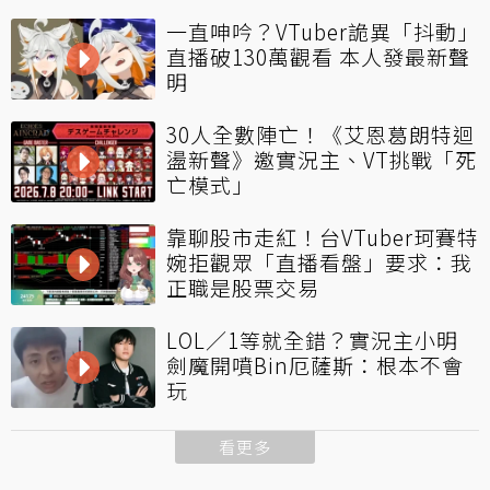
一直呻吟？VTuber詭異「抖動」
直播破130萬觀看 本人發最新聲
明
30人全數陣亡！《艾恩葛朗特迴
盪新聲》邀實況主、VT挑戰「死
亡模式」
靠聊股市走紅！台VTuber珂賽特
婉拒觀眾「直播看盤」要求：我
正職是股票交易
LOL／1等就全錯？實況主小明
劍魔開噴Bin厄薩斯：根本不會
玩
看更多