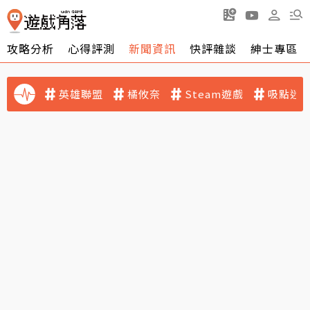
攻略分析
心得評測
新聞資訊
快評雜談
紳士專區
英雄聯盟
橘攸奈
Steam遊戲
吸點迷