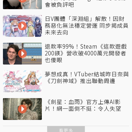
會被負評吧
日V團體「深淵組」解散！因財
務惡化無法穩定營運 同步揭成員
未來去向
退款率99%！Steam《這款遊戲
200鎂》營收破4000萬元開發者
也傻眼
夢想成真！VTuber結城昨日奈與
《刀劍神域》推出聯動周邊
《劍星：血雨》官方上傳AI影
片！網一面倒不挺：令人失望
看更多