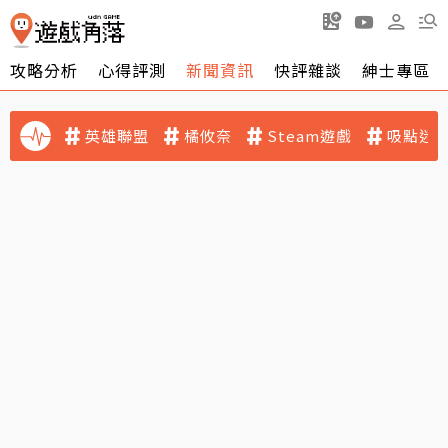
攻略分析
心得評測
新聞資訊
快評雜談
紳士專區
英雄聯盟
橘攸奈
Steam遊戲
吸點迷