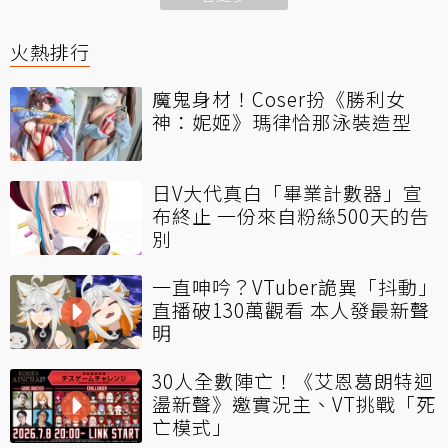
火熱排行
魔鬼身材！Coser扮《勝利女
神：妮姬》瑪律恰那泳裝造型
日V大代真白「畢業計數器」宣
布終止 一份來自粉絲500天的告
別
一直呻吟？VTuber詭異「抖動」
直播破130萬觀看 本人發最新聲
明
30人全數陣亡！《艾恩葛朗特迴
盪新聲》邀實況主、VT挑戰「死
亡模式」