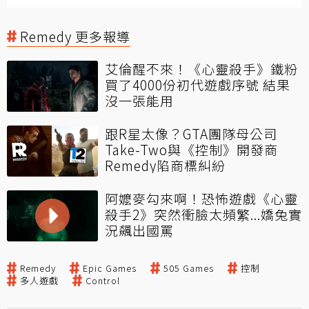
Remedy 更多報導
艾倫醒不來！《心靈殺手》鐵粉
買了4000份初代遊戲序號 結果
沒一張能用
跟R星太像？GTA團隊母公司
Take-Two與《控制》開發商
Remedy陷商標糾紛
阿嬤麥勾來啊！恐怖遊戲《心靈
殺手2》突然衝臉太頻繁...嬌兔實
況飆出國罵
Remedy
Epic Games
505 Games
控制
多人遊戲
Control