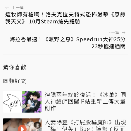
←
上一篇
這牧師有槍啊！洛夫克拉夫特式恐怖射擊《原諒
我天父》 10月Steam搶先體驗
下一篇
→
海拉魯最速！《曠野之息》Speedrun大神25分
23秒極速通關
猜你喜歡
同類好文
神隱兩年終於復活！《冰菓》同
人神繪師回歸 P站重新上傳大量
創作
人妻除靈《打屁股驅魔師》出現
「梅川伊芙」Bug！這修了反而