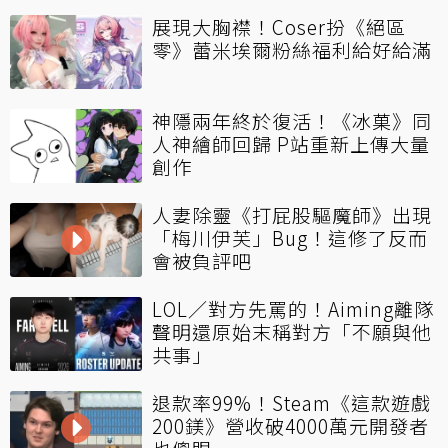
展現大胸襟！Coser扮《絕區
零》蕾米埃爾粉絲福利給好給滿
神隱兩年終於復活！《冰菓》同
人神繪師回歸 P站重新上傳大量
創作
人妻除靈《打屁股驅魔師》出現
「梅川伊芙」Bug！這修了反而
會被負評吧
LOL／對方先罵的！Aiming離隊
聲明還原始末稱對方「不願與他
共事」
退款率99%！Steam《這款遊戲
200鎂》營收破4000萬元開發者