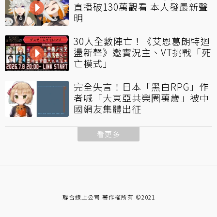
直播破130萬觀看 本人發最新聲
明
30人全數陣亡！《艾恩葛朗特迴
盪新聲》邀實況主、VT挑戰「死
亡模式」
完全失言！日本「黑白RPG」作
者喊「大東亞共榮圈萬歲」被中
國網友集體出征
看更多
聯合線上公司 著作權所有 ©2021