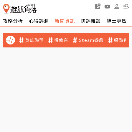
攻略分析
心得評測
新聞資訊
快評雜談
紳士專區
英雄聯盟
橘攸奈
Steam遊戲
吸點迷