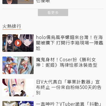
也傻眼
看更多
火熱排行
holo儒烏風亭螺鈿來台灣！在海
關被攔下 打開行李箱現場一陣尷
尬
魔鬼身材！Coser扮《勝利女
神：妮姬》瑪律恰那泳裝造型
日V大代真白「畢業計數器」宣
布終止 一份來自粉絲500天的告
別
一直呻吟？VTuber詭異「抖動」