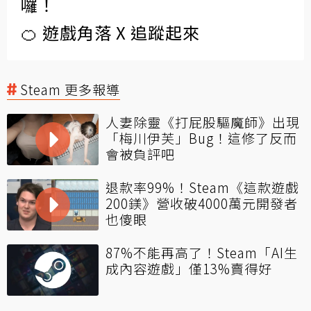
囉！
🍊 遊戲角落 X 追蹤起來
Steam 更多報導
人妻除靈《打屁股驅魔師》出現
「梅川伊芙」Bug！這修了反而
會被負評吧
退款率99%！Steam《這款遊戲
200鎂》營收破4000萬元開發者
也傻眼
87%不能再高了！Steam「AI生
成內容遊戲」僅13%賣得好