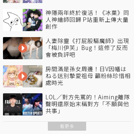
神隱兩年終於復活！《冰菓》同
人神繪師回歸 P站重新上傳大量
創作
人妻除靈《打屁股驅魔師》出現
「梅川伊芙」Bug！這修了反而
會被負評吧
房間滿是孫女周邊！日V因幡は
ねる送別摯愛祖母 籲粉絲珍惜相
處時光
LOL／對方先罵的！Aiming離隊
聲明還原始末稱對方「不願與他
共事」
看更多