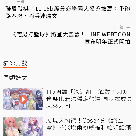
←
上一篇
聯盟戰棋／11.15b爬分必學兩大體系推薦：重砲
路西恩、哨兵達瑞文
下一篇
→
《宅男打籃球》將登大螢幕！ LINE WEBTOON
宣布明年正式開拍
猜你喜歡
同類好文
日V團體「深淵組」解散！因財
務惡化無法穩定營運 同步揭成員
未來去向
展現大胸襟！Coser扮《絕區
零》蕾米埃爾粉絲福利給好給滿