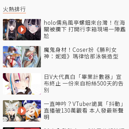
火熱排行
holo儒烏風亭螺鈿來台灣！在海
關被攔下 打開行李箱現場一陣尷
尬
魔鬼身材！Coser扮《勝利女
神：妮姬》瑪律恰那泳裝造型
日V大代真白「畢業計數器」宣
布終止 一份來自粉絲500天的告
別
一直呻吟？VTuber詭異「抖動」
直播破130萬觀看 本人發最新聲
明