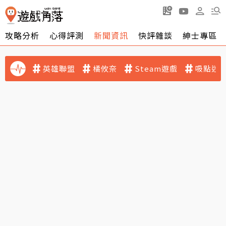
攻略分析
心得評測
新聞資訊
快評雜談
紳士專區
英雄聯盟
橘攸奈
Steam遊戲
吸點迷