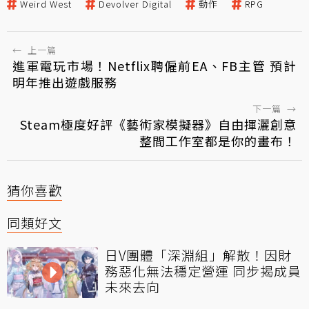
Weird West
Devolver Digital
動作
RPG
←
上一篇
進軍電玩市場！Netflix聘僱前EA、FB主管 預計
明年推出遊戲服務
下一篇
→
Steam極度好評《藝術家模擬器》自由揮灑創意
整間工作室都是你的畫布！
猜你喜歡
同類好文
日V團體「深淵組」解散！因財
務惡化無法穩定營運 同步揭成員
未來去向