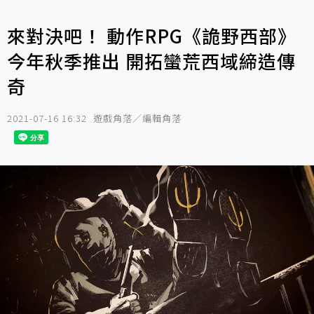
來對決吧！ 動作RPG《詭野西部》
今年秋季推出 開拓蠻荒西域締造傳
奇
2021-07-16 16:32
遊戲角落／編輯角落