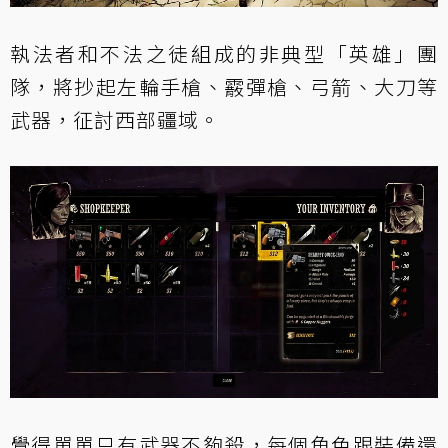
執法者和不法之徒組成的非典型「英雄」團
隊，將抄起左輪手槍、霰彈槍、弓箭、大刀等
武器，征討西部疆域。
覺得單單只有武器不夠殺，每個角色跟裝備還