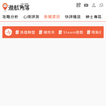
攻略分析
心得評測
新聞資訊
快評雜談
紳士專區
英雄聯盟
橘攸奈
Steam遊戲
吸點迷