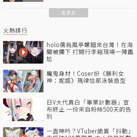
看更多
火熱排行
holo儒烏風亭螺鈿來台灣！在海
關被攔下 打開行李箱現場一陣尷
尬
魔鬼身材！Coser扮《勝利女
神：妮姬》瑪律恰那泳裝造型
日V大代真白「畢業計數器」宣
布終止 一份來自粉絲500天的告
別
一直呻吟？VTuber詭異「抖動」