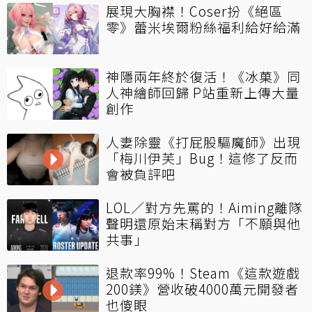
展現大胸襟！Coser扮《絕區
零》蕾米埃爾粉絲福利給好給滿
神隱兩年終於復活！《冰菓》同
人神繪師回歸 P站重新上傳大量
創作
人妻除靈《打屁股驅魔師》出現
「梅川伊芙」Bug！這修了反而
會被負評吧
LOL／對方先罵的！Aiming離隊
聲明還原始末稱對方「不願與他
共事」
退款率99%！Steam《這款遊戲
200鎂》營收破4000萬元開發者
也傻眼