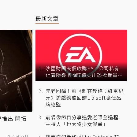
最新文章
沙國財團天價收購EA！公司私有
化藏隱憂 削減7億支出恐掀裁員風
暴？
元老回鍋！前《刺客教條：維京紀
元》遊戲總監回歸Ubisoft擔任品
牌總監
前偶像節目分享追愛老師全過程
季推出 開拓
主持人「也太像少女漫畫」
2021-07-16
節奏奇幻新作《Lily Fantasia 莉