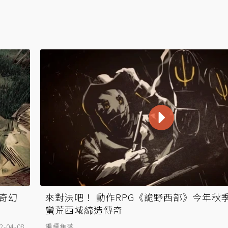
奇幻
來對決吧！ 動作RPG《詭野西部》今年秋
蠻荒西域締造傳奇
2-04-08
編橘角落