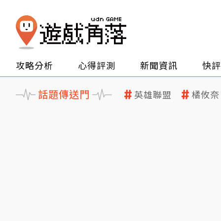
攻略分析
心得評測
新聞資訊
快評
話題傳送門
英雄聯盟
橘攸奈