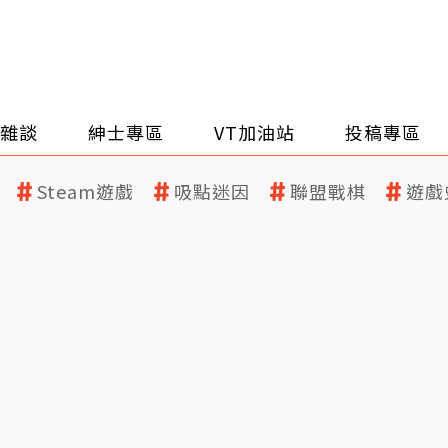
雜談
紳士專區
VT加油站
投稿專區
Steam遊戲
吸點迷因
聯盟戰棋
遊戲