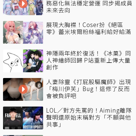
務惡化無法穩定營運 同步揭成員
未來去向
展現大胸襟！Coser扮《絕區
零》蕾米埃爾粉絲福利給好給滿
神隱兩年終於復活！《冰菓》同
人神繪師回歸 P站重新上傳大量
創作
人妻除靈《打屁股驅魔師》出現
「梅川伊芙」Bug！這修了反而
會被負評吧
LOL／對方先罵的！Aiming離隊
聲明還原始末稱對方「不願與他
共事」