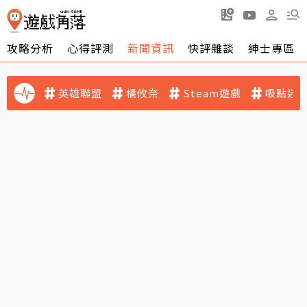
攻略分析
心得評測
新聞資訊
快評雜談
紳士專區
英雄聯盟
橘攸奈
Steam遊戲
吸點迷