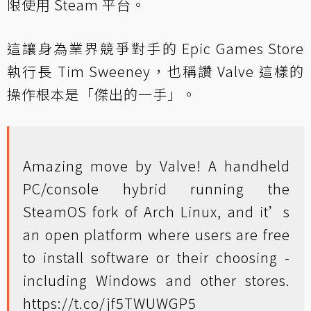
限使用 Steam 平台。
這讓身為業界競爭對手的 Epic Games Store
執行長 Tim Sweeney，也稱讚 Valve 這樣的
操作根本是「傑出的一手」。
Amazing move by Valve! A handheld
PC/console hybrid running the
SteamOS fork of Arch Linux, and it’s
an open platform where users are free
to install software or their choosing -
including Windows and other stores.
https://t.co/jf5TWUWGP5