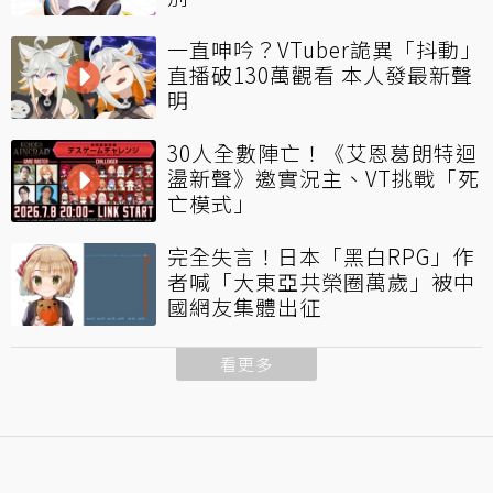
一直呻吟？VTuber詭異「抖動」
直播破130萬觀看 本人發最新聲
明
30人全數陣亡！《艾恩葛朗特迴
盪新聲》邀實況主、VT挑戰「死
亡模式」
完全失言！日本「黑白RPG」作
者喊「大東亞共榮圈萬歲」被中
國網友集體出征
看更多