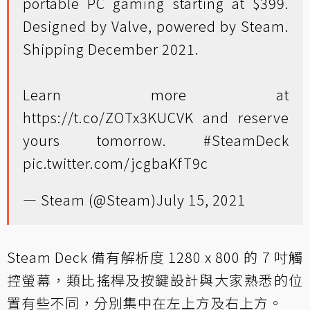
portable PC gaming starting at $399.
Designed by Valve, powered by Steam.
Shipping December 2021.
Learn more at
https://t.co/ZOTx3KUCVK
and reserve
yours tomorrow.
#SteamDeck
pic.twitter.com/jcgbaKfT9c
— Steam (@Steam)
July 15, 2021
Steam Deck 備有解析度 1280 x 800 的 7 吋觸
控螢幕，類比搖桿及按鍵設計與大家熟悉的位
置有些不同，分別集中在左上方及右上方。