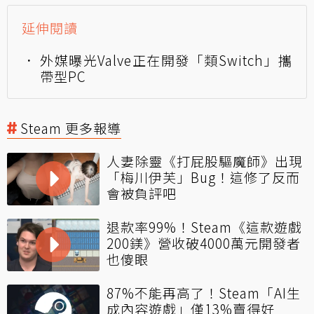
延伸閱讀
外媒曝光Valve正在開發「類Switch」攜
帶型PC
Steam 更多報導
人妻除靈《打屁股驅魔師》出現
「梅川伊芙」Bug！這修了反而
會被負評吧
退款率99%！Steam《這款遊戲
200鎂》營收破4000萬元開發者
也傻眼
87%不能再高了！Steam「AI生
成內容遊戲」僅13%賣得好