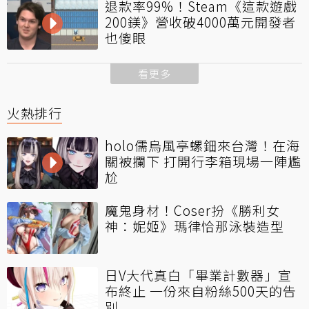
退款率99%！Steam《這款遊戲
200鎂》營收破4000萬元開發者
也傻眼
看更多
火熱排行
holo儒烏風亭螺鈿來台灣！在海
關被攔下 打開行李箱現場一陣尷
尬
魔鬼身材！Coser扮《勝利女
神：妮姬》瑪律恰那泳裝造型
日V大代真白「畢業計數器」宣
布終止 一份來自粉絲500天的告
別