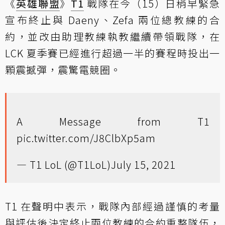
《
英雄聯盟
》
T1
戰隊在今（15）日稍早緊急
宣布終止與 Daeny、Zefa 兩位總教練的合
約，並改由助理教練執教繼續帶領戰隊，在
LCK 夏季賽已經進行超過一半的賽程時投出一
顆震撼彈，震驚電競圈。
A Message from T1
pic.twitter.com/J8ClbXp5am
— T1 LoL (@T1LoL)
July 15, 2021
T1 在聲明中表示，戰隊內部經過謹慎的考量
與評估後決定終止兩位教練的合約重整隊伍，