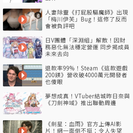
人妻除靈《打屁股驅魔師》出現
「梅川伊芙」Bug！這修了反而
會被負評吧
日V團體「深淵組」解散！因財
務惡化無法穩定營運 同步揭成員
未來去向
退款率99%！Steam《這款遊戲
200鎂》營收破4000萬元開發者
也傻眼
夢想成真！VTuber結城昨日奈與
《刀劍神域》推出聯動周邊
《劍星：血雨》官方上傳AI影
片！網一面倒不挺：令人失望