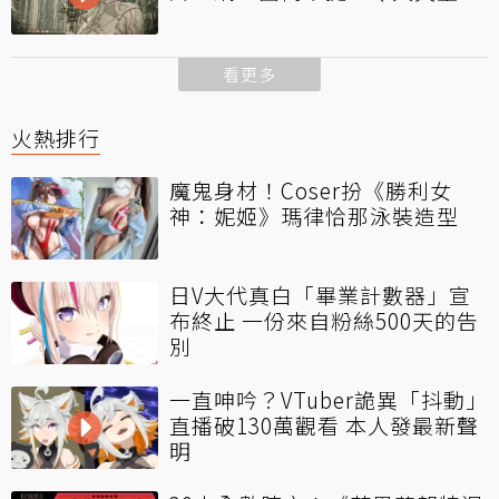
看更多
火熱排行
魔鬼身材！Coser扮《勝利女
神：妮姬》瑪律恰那泳裝造型
日V大代真白「畢業計數器」宣
布終止 一份來自粉絲500天的告
別
一直呻吟？VTuber詭異「抖動」
直播破130萬觀看 本人發最新聲
明