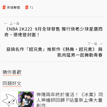
英雄聯盟
T1
←
上一篇
《NBA 2K22》9月全球發售 獨行俠老少球星唐西
奇、德佬登封面！
下一篇
→
惡搞名作「超兄貴」推新作《熱舞・超兄貴》 與
肌肉猛男一起舞動青春
猜你喜歡
同類好文
神隱兩年終於復活！《冰菓》同
人神繪師回歸 P站重新上傳大量
創作