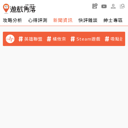
攻略分析
心得評測
新聞資訊
快評雜談
紳士專區
英雄聯盟
橘攸奈
Steam遊戲
吸點迷