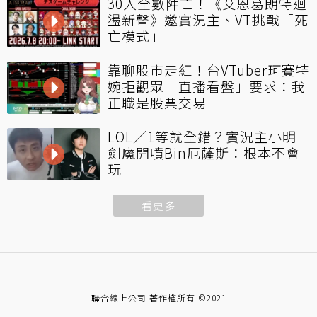
30人全數陣亡！《艾恩葛朗特迴
盪新聲》邀實況主、VT挑戰「死
亡模式」
靠聊股市走紅！台VTuber珂賽特
婉拒觀眾「直播看盤」要求：我
正職是股票交易
LOL／1等就全錯？實況主小明
劍魔開噴Bin厄薩斯：根本不會
玩
看更多
聯合線上公司 著作權所有 ©2021