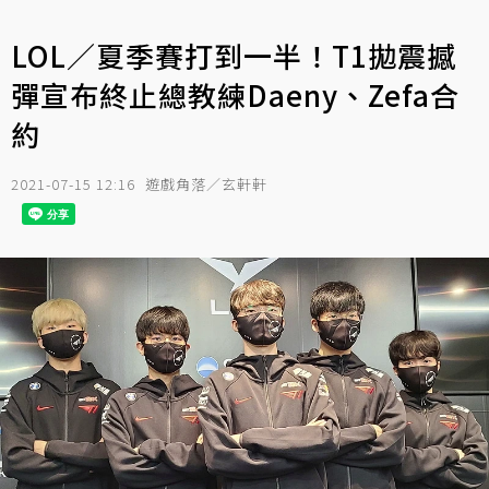
LOL／夏季賽打到一半！T1拋震撼
彈宣布終止總教練Daeny、Zefa合
約
2021-07-15 12:16
遊戲角落／玄軒軒