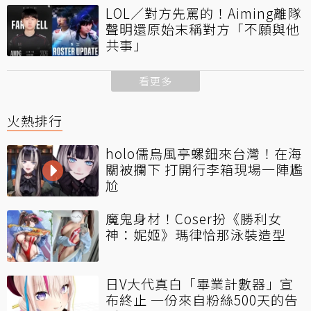
LOL／對方先罵的！Aiming離隊
聲明還原始末稱對方「不願與他
共事」
看更多
火熱排行
holo儒烏風亭螺鈿來台灣！在海
關被攔下 打開行李箱現場一陣尷
尬
魔鬼身材！Coser扮《勝利女
神：妮姬》瑪律恰那泳裝造型
日V大代真白「畢業計數器」宣
布終止 一份來自粉絲500天的告