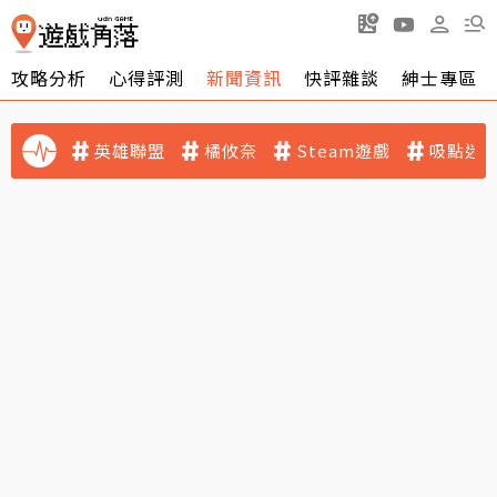
攻略分析
心得評測
新聞資訊
快評雜談
紳士專區
英雄聯盟
橘攸奈
Steam遊戲
吸點迷