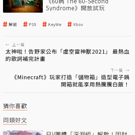
《60病 The 60-Second
Syndrome》開放試玩
解謎
PS5
KeyWe
Xbox
←
上一篇
太神啦！告野家公布「虛空雷神獸2021」 最熱血
的歌詞補完計畫
下一篇
→
《Minecraft》玩家打造「儲物箱」造型電子鍋
開箱就能享用熱騰騰白飯！
猜你喜歡
同類好文
日V團體「深淵組」解散！因財