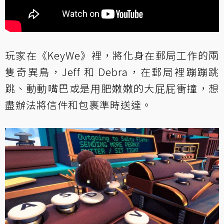
玩家在《KeyWe》裡，將化身在郵局工作的兩
隻奇異鳥，Jeff 和 Debra，在郵局裡蹦蹦跳
跳、動動嘴巴或是用肥嫩嫩的大屁屁衝撞，想
盡辦法將信件和包裹準時送達。