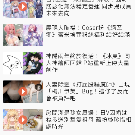
務惡化無法穩定營運 同步揭成員
未來去向
展現大胸襟！Coser扮《絕區
零》蕾米埃爾粉絲福利給好給滿
神隱兩年終於復活！《冰菓》同
人神繪師回歸 P站重新上傳大量
創作
人妻除靈《打屁股驅魔師》出現
「梅川伊芙」Bug！這修了反而
會被負評吧
房間滿是孫女周邊！日V因幡は
ねる送別摯愛祖母 籲粉絲珍惜相
處時光