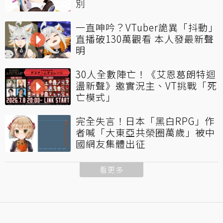
別
一直呻吟？VTuber詭異「抖動」
直播破130萬觀看 本人發最新聲
明
30人全數陣亡！《艾恩葛朗特迴
盪新聲》邀實況主、VT挑戰「死
亡模式」
完全失言！日本「黑白RPG」作
者喊「大東亞共榮圈萬歲」被中
國網友集體出征
看更多