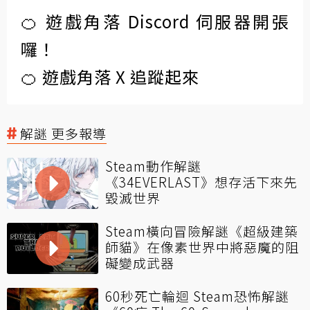
🍊 遊戲角落 Discord 伺服器開張
囉！
🍊 遊戲角落 X 追蹤起來
解謎 更多報導
Steam動作解謎
《34EVERLAST》想存活下來先
毀滅世界
Steam橫向冒險解謎《超級建築
師貓》在像素世界中將惡魔的阻
礙變成武器
60秒死亡輪迴 Steam恐怖解謎