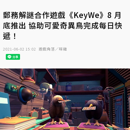
郵務解謎合作遊戲《KeyWe》8 月
底推出 協助可愛奇異鳥完成每日快
遞！
2021-06-02 15:02
遊戲角落／啄雞