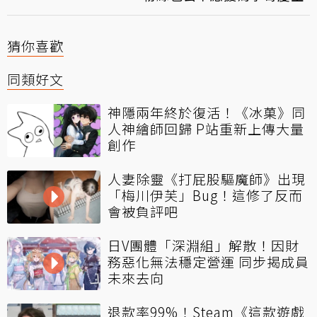
猜你喜歡
同類好文
神隱兩年終於復活！《冰菓》同
人神繪師回歸 P站重新上傳大量
創作
人妻除靈《打屁股驅魔師》出現
「梅川伊芙」Bug！這修了反而
會被負評吧
日V團體「深淵組」解散！因財
務惡化無法穩定營運 同步揭成員
未來去向
退款率99%！Steam《這款遊戲