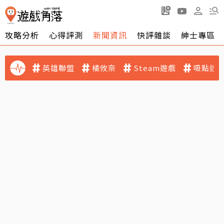
攻略分析
心得評測
新聞資訊
快評雜談
紳士專區
英雄聯盟
橘攸奈
Steam遊戲
吸點迷