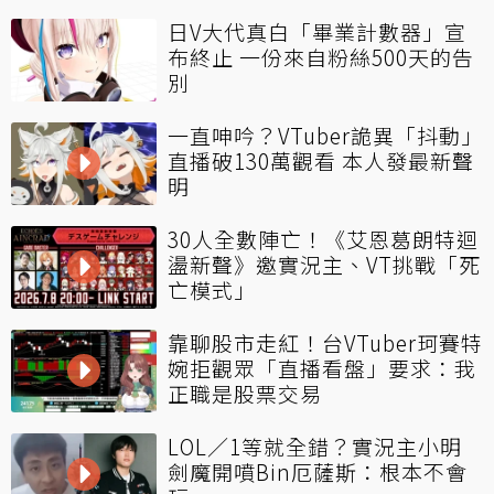
日V大代真白「畢業計數器」宣
布終止 一份來自粉絲500天的告
別
一直呻吟？VTuber詭異「抖動」
直播破130萬觀看 本人發最新聲
明
30人全數陣亡！《艾恩葛朗特迴
盪新聲》邀實況主、VT挑戰「死
亡模式」
靠聊股市走紅！台VTuber珂賽特
婉拒觀眾「直播看盤」要求：我
正職是股票交易
LOL／1等就全錯？實況主小明
劍魔開噴Bin厄薩斯：根本不會