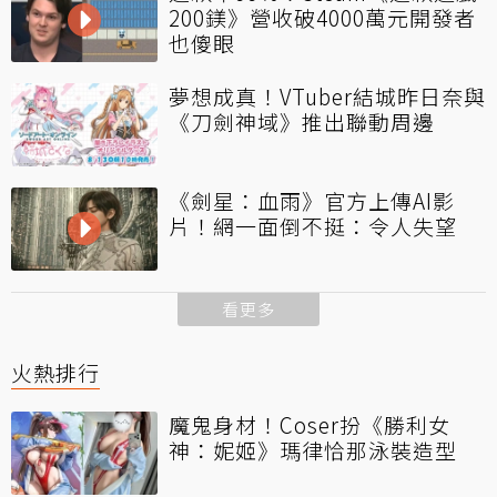
200鎂》營收破4000萬元開發者
也傻眼
夢想成真！VTuber結城昨日奈與
《刀劍神域》推出聯動周邊
《劍星：血雨》官方上傳AI影
片！網一面倒不挺：令人失望
看更多
火熱排行
魔鬼身材！Coser扮《勝利女
神：妮姬》瑪律恰那泳裝造型