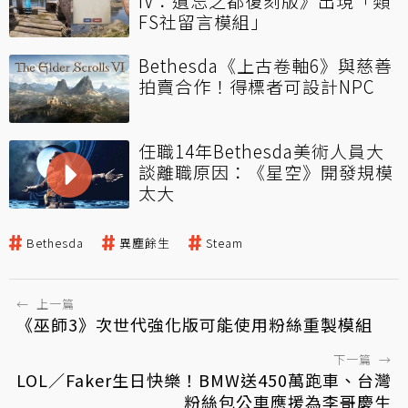
IV：遺忘之都復刻版》出現「類
FS社留言模組」
Bethesda《上古卷軸6》與慈善
拍賣合作！得標者可設計NPC
任職14年Bethesda美術人員大
談離職原因：《星空》開發規模
太大
Bethesda
異塵餘生
Steam
←
上一篇
《巫師3》次世代強化版可能使用粉絲重製模組
下一篇
→
LOL／Faker生日快樂！BMW送450萬跑車、台灣
粉絲包公車應援為李哥慶生