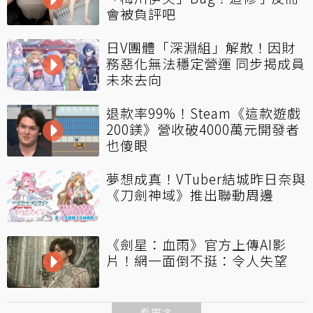
會被負評吧
日V團體「深淵組」解散！因財
務惡化無法穩定營運 同步揭成員
未來去向
退款率99%！Steam《這款遊戲
200鎂》營收破4000萬元開發者
也傻眼
夢想成真！VTuber結城昨日奈與
《刀劍神域》推出聯動周邊
《劍星：血雨》官方上傳AI影
片！網一面倒不挺：令人失望
看更多