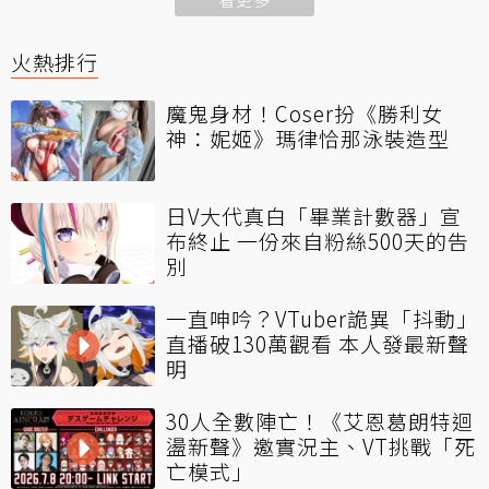
火熱排行
魔鬼身材！Coser扮《勝利女
神：妮姬》瑪律恰那泳裝造型
日V大代真白「畢業計數器」宣
布終止 一份來自粉絲500天的告
別
一直呻吟？VTuber詭異「抖動」
直播破130萬觀看 本人發最新聲
明
30人全數陣亡！《艾恩葛朗特迴
盪新聲》邀實況主、VT挑戰「死
亡模式」