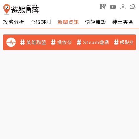
攻略分析
心得評測
新聞資訊
快評雜談
紳士專區
英雄聯盟
橘攸奈
Steam遊戲
吸點迷