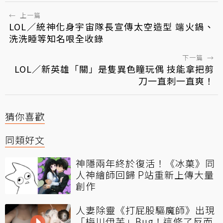
←
上一篇
LOL／統神化身宇宙隊長宣傳太空造型 端火鍋、
洗洗睡等知名哏全收錄
下一篇
→
LOL／新英雄「關」是隻異色瞳玩偶 技能拿把剪
刀一直刺一直爽！
猜你喜歡
同類好文
神隱兩年終於復活！《冰菓》同
人神繪師回歸 P站重新上傳大量
創作
人妻除靈《打屁股驅魔師》出現
「梅川伊芙」Bug！這修了反而