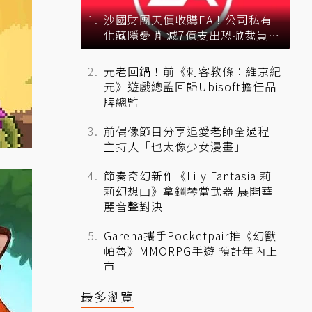
沙國財團天價收購EA！公司私有
化藏隱憂 削減7億支出恐掀裁員風
暴？
元老回鍋！前《刺客教條：維京紀
元》遊戲總監回歸Ubisoft擔任品
牌總監
前偶像節目分享追愛老師全過程
主持人「也太像少女漫畫」
節奏奇幻新作《Lily Fantasia 莉
莉幻想曲》拿鋼琴當武器 展開華
麗音聲對決
Garena攜手Pocketpair推《幻獸
帕魯》MMORPG手遊 預計年內上
市
最多瀏覽