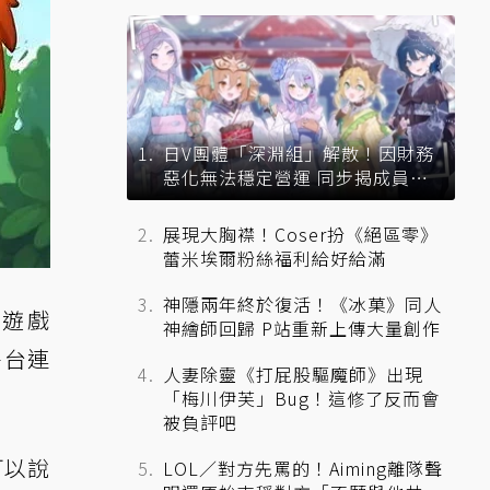
日V團體「深淵組」解散！因財務
惡化無法穩定營運 同步揭成員未
來去向
展現大胸襟！Coser扮《絕區零》
蕾米埃爾粉絲福利給好給滿
神隱兩年終於復活！《冰菓》同人
的遊戲
神繪師回歸 P站重新上傳大量創作
跨平台連
人妻除靈《打屁股驅魔師》出現
「梅川伊芙」Bug！這修了反而會
被負評吧
可以說
LOL／對方先罵的！Aiming離隊聲