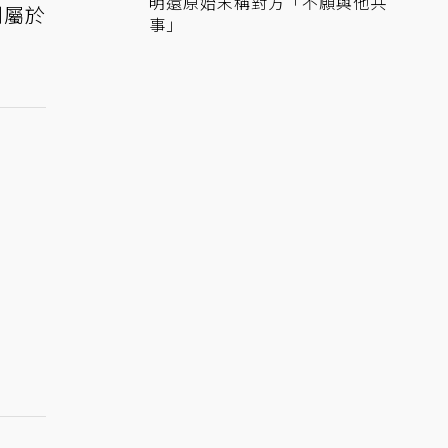
明還原始末稱對方「不願與他共
到屬於
事」