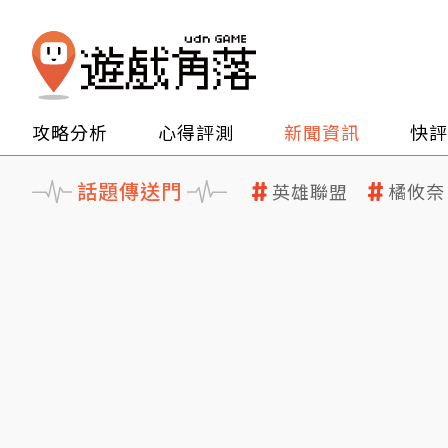
攻略分析
心得評測
新聞資訊
快評
話題傳送門
英雄聯盟
橘攸奈