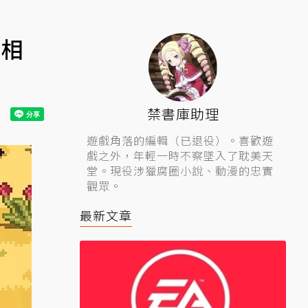
互相
禁書庫助理
遊戲角落的編輯（已退役）。喜歡遊
戲之外，年輕一時不察墜入了耽美天
堂。現役涉獵腐圈小說、動漫的忠實
觀眾。
最新文章