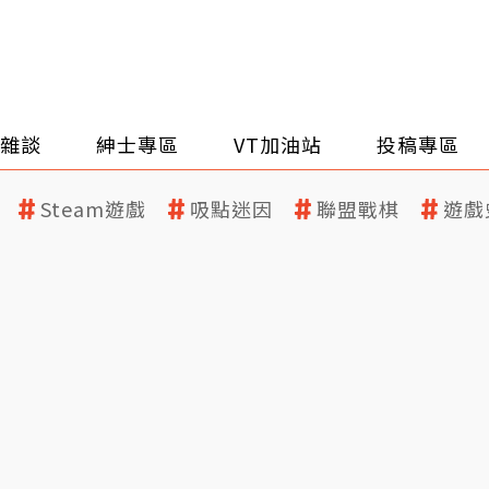
雜談
紳士專區
VT加油站
投稿專區
Steam遊戲
吸點迷因
聯盟戰棋
遊戲