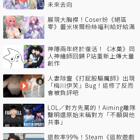
未來去向
展現大胸襟！Coser扮《絕區
零》蕾米埃爾粉絲福利給好給滿
神隱兩年終於復活！《冰菓》同
人神繪師回歸 P站重新上傳大量
創作
人妻除靈《打屁股驅魔師》出現
「梅川伊芙」Bug！這修了反而
會被負評吧
LOL／對方先罵的！Aiming離隊
聲明還原始末稱對方「不願與他
共事」
退款率99%！Steam《這款遊戲