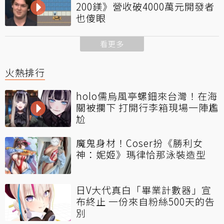
200鎂》營收破4000萬元開發者
也傻眼
看更多
火熱排行
holo儒烏風亭螺鈿來台灣！在海
關被攔下 打開行李箱現場一陣尷
尬
魔鬼身材！Coser扮《勝利女
神：妮姬》瑪律恰那泳裝造型
日V大代真白「畢業計數器」宣
布終止 一份來自粉絲500天的告
別