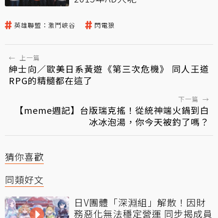
英雄聯盟：激鬥峽谷
閃電狼
←
上一篇
紳士向／歐美日系黃遊《第三次危機》 同人王道
RPG的精髓都在這了
下一篇
→
【meme週記】台版瑞克搖！從統神端火鍋到白
冰冰泡湯，你今天被釣了嗎？
猜你喜歡
同類好文
日V團體「深淵組」解散！因財
務惡化無法穩定營運 同步揭成員