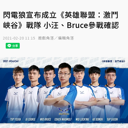
閃電狼宣布成立《英雄聯盟：激鬥
峽谷》戰隊 小汪、Bruce參戰確認
2021-02-20 11:15
遊戲角落／編輯角落