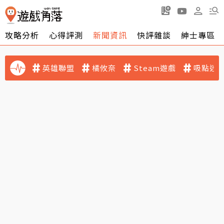
攻略分析
心得評測
新聞資訊
快評雜談
紳士專區
英雄聯盟
橘攸奈
Steam遊戲
吸點迷