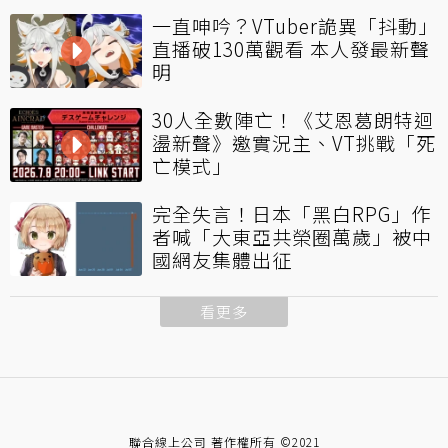
一直呻吟？VTuber詭異「抖動」
直播破130萬觀看 本人發最新聲
明
30人全數陣亡！《艾恩葛朗特迴
盪新聲》邀實況主、VT挑戰「死
亡模式」
完全失言！日本「黑白RPG」作
者喊「大東亞共榮圈萬歲」被中
國網友集體出征
看更多
聯合線上公司 著作權所有 ©2021