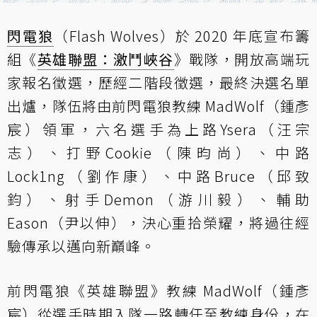
閃電狼
（Flash Wolves）於 2020 年底宣布籌
組《
英雄聯盟：激鬥峽谷
》戰隊，開放高端玩
家報名徵選，歷經二階段徵選，最終決選名單
出爐，隊伍將由前閃電狼教練 MadWolf（鍾彥
宸）領軍，六名選手為上路Ysera（汪宗
志）、打野Cookie（陳昀尚）、中路
Lock1ng（劉作康）、中路Bruce（邱致
鈞）、射手Demon（游川毅）、輔助
Eason（尹以伸），決心重拾榮耀，將過往經
驗傳承以邁向新巔峰。
前閃電狼《英雄聯盟》教練 MadWolf（鍾彥
宸）從選手時期入隊一路轉任至教練身份，在