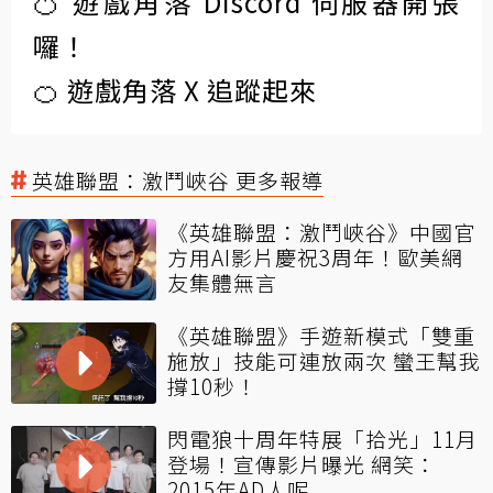
🍊 遊戲角落 Discord 伺服器開張
囉！
🍊 遊戲角落 X 追蹤起來
英雄聯盟：激鬥峽谷 更多報導
《英雄聯盟：激鬥峽谷》中國官
方用AI影片慶祝3周年！歐美網
友集體無言
《英雄聯盟》手遊新模式「雙重
施放」技能可連放兩次 蠻王幫我
撐10秒！
閃電狼十周年特展「拾光」11月
登場！宣傳影片曝光 網笑：
2015年AD人呢