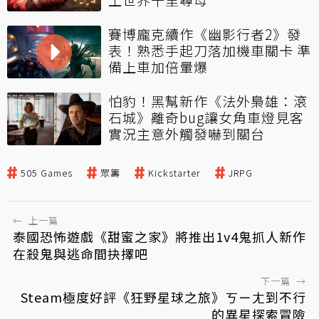
賽博龐克續作《幽影行者2》發
表！熟悉手起刀落加機車關卡 準
備上車加倍暈爆
怕豹！黑幫新作《法外梟雄：滾
石城》離奇bug讓女角車燈見客
實況主意外觸發嚇到關台
505 Games
眾籌
Kickstarter
JRPG
←
上一篇
泰國恐怖遊戲《甜蜜之家》將推出1v4鬼抓人新作
在殺鬼與逃命間抉擇吧
下一篇
→
Steam極度好評《狂野星球之旅》ㄎㄧㄤ到不行
的異星探索冒險