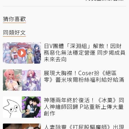
猜你喜歡
同類好文
日V團體「深淵組」解散！因財
務惡化無法穩定營運 同步揭成員
未來去向
展現大胸襟！Coser扮《絕區
零》蕾米埃爾粉絲福利給好給滿
神隱兩年終於復活！《冰菓》同
人神繪師回歸 P站重新上傳大量
創作
人妻除靈《打屁股驅魔師》出現