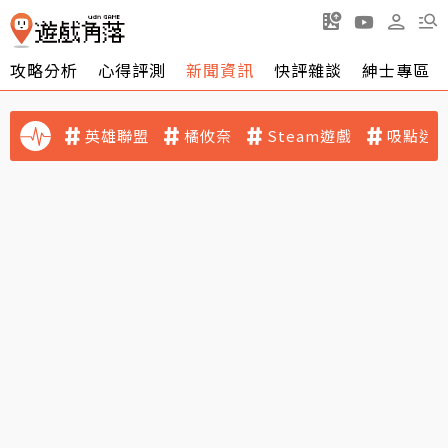
攻略分析
心得評測
新聞資訊
快評雜談
紳士專區
英雄聯盟
橘攸奈
Steam遊戲
吸點迷