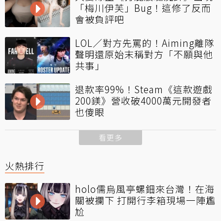
「梅川伊芙」Bug！這修了反而
會被負評吧
LOL／對方先罵的！Aiming離隊
聲明還原始末稱對方「不願與他
共事」
退款率99%！Steam《這款遊戲
200鎂》營收破4000萬元開發者
也傻眼
看更多
火熱排行
holo儒烏風亭螺鈿來台灣！在海
關被攔下 打開行李箱現場一陣尷
尬