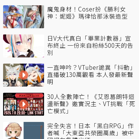
魔鬼身材！Coser扮《勝利女
神：妮姬》瑪律恰那泳裝造型
日V大代真白「畢業計數器」宣
布終止 一份來自粉絲500天的告
別
一直呻吟？VTuber詭異「抖動」
直播破130萬觀看 本人發最新聲
明
30人全數陣亡！《艾恩葛朗特迴
盪新聲》邀實況主、VT挑戰「死
亡模式」
完全失言！日本「黑白RPG」作
者喊「大東亞共榮圈萬歲」被中