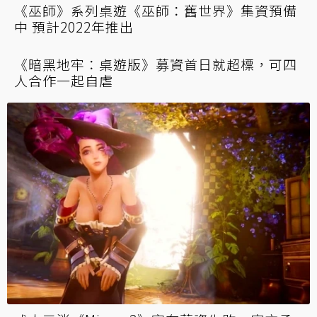
戀愛地城冒險《男友地下城》內容涉情緒勒索
警告提示不清惹玩家抱怨