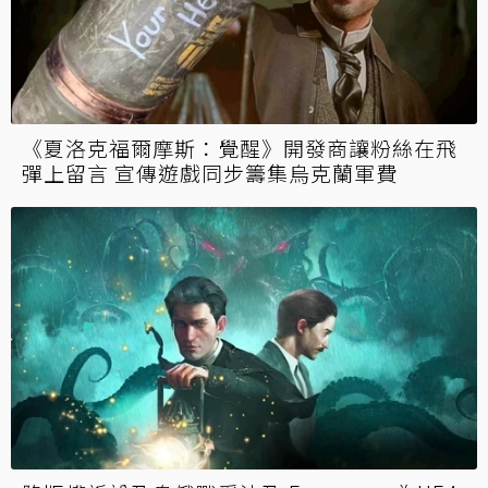
《夏洛克福爾摩斯：覺醒》開發商讓粉絲在飛
彈上留言 宣傳遊戲同步籌集烏克蘭軍費