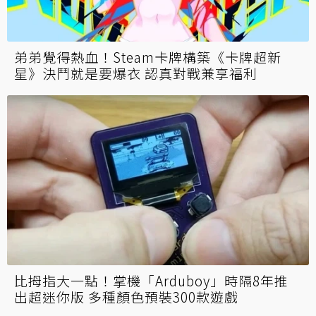
弟弟覺得熱血！Steam卡牌構築《卡牌超新
星》決鬥就是要爆衣 認真對戰兼享福利
比拇指大一點！掌機「Arduboy」時隔8年推
出超迷你版 多種顏色預裝300款遊戲