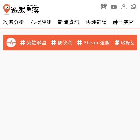
攻略分析
心得評測
新聞資訊
快評雜談
紳士專區
英雄聯盟
橘攸奈
Steam遊戲
吸點迷