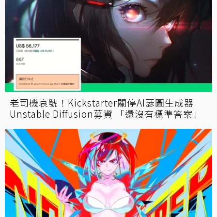
老司機哀號！Kickstarter關停AI瑟圖生成器
Unstable Diffusion募資 「還沒有標準答案」