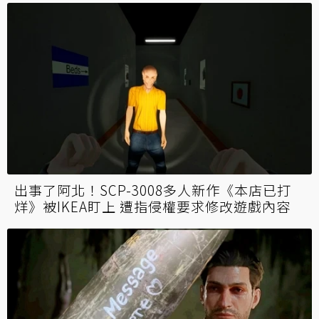
出事了阿北！SCP-3008多人新作《本店已打
烊》被IKEA盯上 遭指侵權要求修改遊戲內容