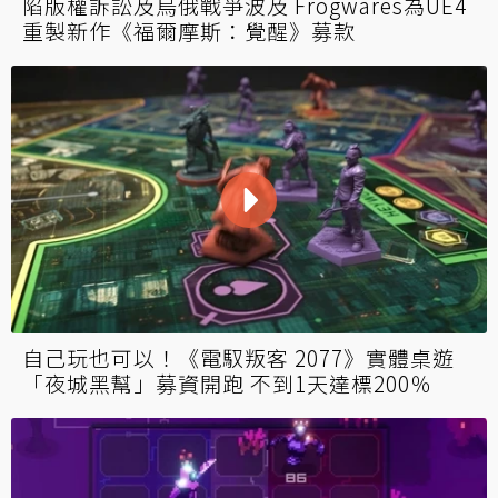
陷版權訴訟及烏俄戰爭波及 Frogwares為UE4
重製新作《福爾摩斯：覺醒》募款
自己玩也可以！《電馭叛客 2077》實體桌遊
「夜城黑幫」募資開跑 不到1天達標200％