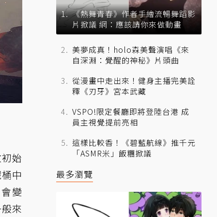
《熱舞青春》作者手繪流暢舞蹈影
片掀議 網：應該請你來做動畫
美夢成真！holo森美聲演唱《來
自深淵：覺醒的神秘》片頭曲
從漫畫中走出來！健身主播完美詮
釋《刃牙》宮本武藏
VSPO!限定餐廳即將登陸台港 成
員主視覺提前亮相
這樣比較香！《碧藍航線》推千元
「ASMR米」飯糰掀議
敗初始
鐵桶中
最多瀏覽
就會變
一般來