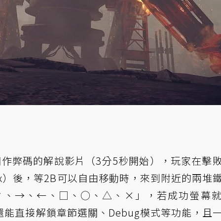
新了使用作弊碼的解說影片（3分5秒開始），玩家在擊
rx）後，等2B可以自由移動時，來到附近的兩堆
↑、→、←、□、○、△、×」，若成功螢幕
能直接解鎖章節選關、Debug模式等功能，且