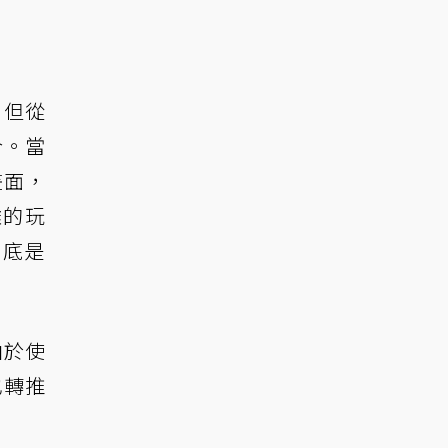
，但從
合。當
畫面，
難的玩
到底是
由於使
也轉推