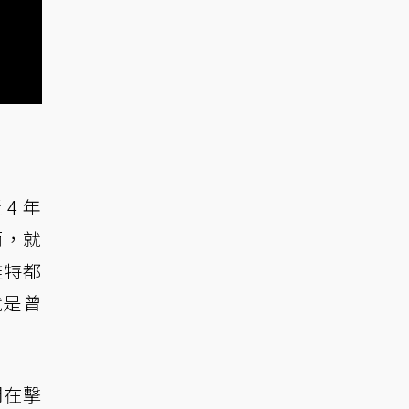
4 年
而，就
推特都
就是曾
們在擊