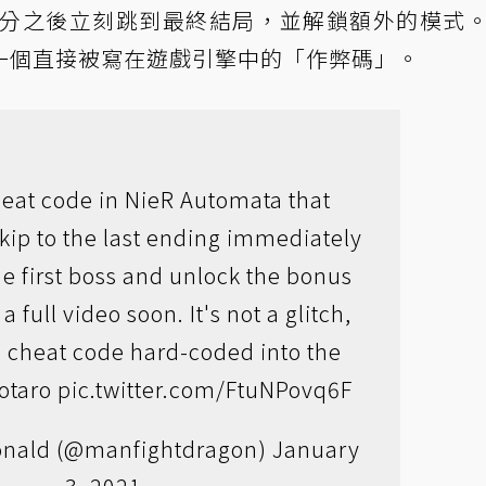
關部分之後立刻跳到最終結局，並解鎖額外的模式
一個直接被寫在遊戲引擎中的「作弊碼」。
heat code in NieR Automata that
skip to the last ending immediately
the first boss and unlock the bonus
a full video soon. It's not a glitch,
al cheat code hard-coded into the
otaro
pic.twitter.com/FtuNPovq6F
nald (@manfightdragon)
January