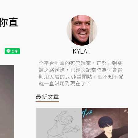
你直
KYLAT
全平台制霸的死忠玩家，正努力朝翻
譯之路邁進，已經忘記當時為何會選
則用鬼店的Jack當頭貼，但不知不覺
就一直沿用到現在了。
最新文章