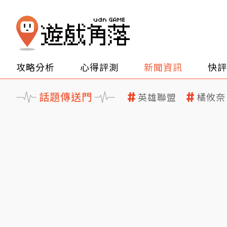
攻略分析
心得評測
新聞資訊
快評
話題傳送門
英雄聯盟
橘攸奈