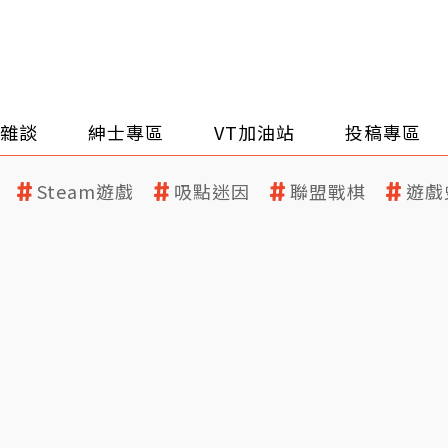
雜談
紳士專區
VT加油站
投稿專區
Steam遊戲
吸點迷因
聯盟戰棋
遊戲