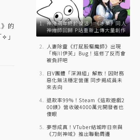
神隱兩年終於復活！《冰菓》同人
2》的
神繪師回歸 P站重新上傳大量創作
「✧」
人妻除靈《打屁股驅魔師》出現
「梅川伊芙」Bug！這修了反而會
被負評吧
日V團體「深淵組」解散！因財務
惡化無法穩定營運 同步揭成員未
來去向
退款率99%！Steam《這款遊戲2
00鎂》營收破4000萬元開發者也
傻眼
夢想成真！VTuber結城昨日奈與
《刀劍神域》推出聯動周邊