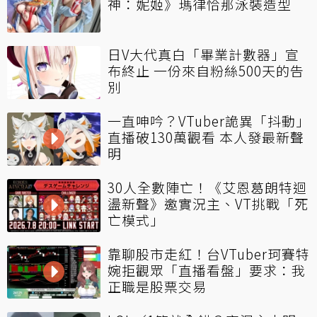
神：妮姬》瑪律恰那泳裝造型
日V大代真白「畢業計數器」宣
布終止 一份來自粉絲500天的告
別
一直呻吟？VTuber詭異「抖動」
直播破130萬觀看 本人發最新聲
明
30人全數陣亡！《艾恩葛朗特迴
盪新聲》邀實況主、VT挑戰「死
亡模式」
靠聊股市走紅！台VTuber珂賽特
婉拒觀眾「直播看盤」要求：我
正職是股票交易