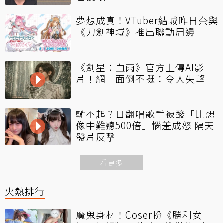
夢想成真！VTuber結城昨日奈與
《刀劍神域》推出聯動周邊
《劍星：血雨》官方上傳AI影
片！網一面倒不挺：令人失望
輸不起？日翻唱歌手被酸「比想
像中難聽500倍」惱羞成怒 隔天
發片反擊
看更多
火熱排行
魔鬼身材！Coser扮《勝利女