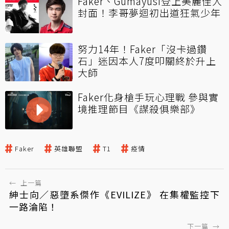
Faker、Gumayusi登上美麗佳人
封面！李哥夢迴初出道狂氣少年
努力14年！Faker「沒卡過鑽
石」迷因本人7度叩關終於升上
大師
Faker化身槍手玩心理戰 參與實
境推理節目《謀殺俱樂部》
Faker
英雄聯盟
T1
疫情
←
上一篇
紳士向／惡墮系傑作《EVILIZE》 在集權監控下
一路淪陷！
下一篇
→