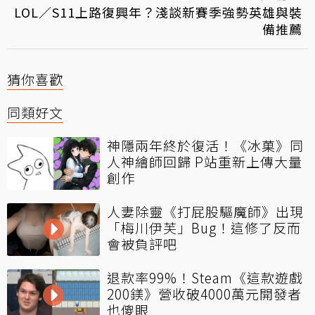
LOL／S11上路復興年？淺談新賽季強勢英雄與裝
備推薦
猜你喜歡
同類好文
神隱兩年終於復活！《冰菓》同
人神繪師回歸 P站重新上傳大量
創作
人妻除靈《打屁股驅魔師》出現
「梅川伊芙」Bug！這修了反而
會被負評吧
退款率99%！Steam《這款遊戲
200鎂》營收破4000萬元開發者
也傻眼