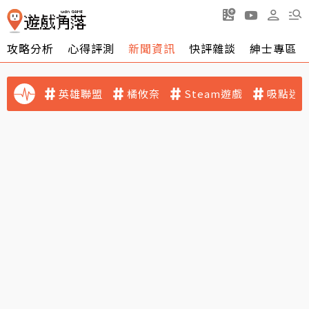
攻略分析
心得評測
新聞資訊
快評雜談
紳士專區
英雄聯盟
橘攸奈
Steam遊戲
吸點迷