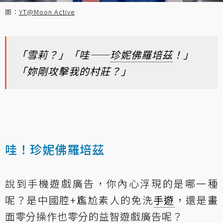
圖：
YT@Moon Active
「雪莉？」「哇——
珍妮佛羅培茲
！」
「妳剛攻擊我的村莊？」
哇！珍妮佛羅培茲
說到手機遊戲廣告，你內心浮現的是哪一種
呢？是中國腔+尷尬素人的免洗
手遊
，還是畫
面零分操作也零分的益智遊戲廣告呢？