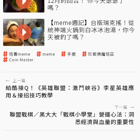
12月的回合！ 你今天瑟瑟了
嗎？
【meme週記】台版瑞克搖！從
統神端火鍋到白冰冰泡湯，你今
天被釣了嗎？
培養meme
meme
手遊
珍妮佛羅培茲
Coin Master
←
上一篇
給酷接Q！《英雄聯盟：激鬥峽谷》李星英雄應
用＆接招技巧教學
下一篇
→
聯盟戰棋／黑大大「戰棋小學堂」營運心法：洞
悉經濟與血量的重要性