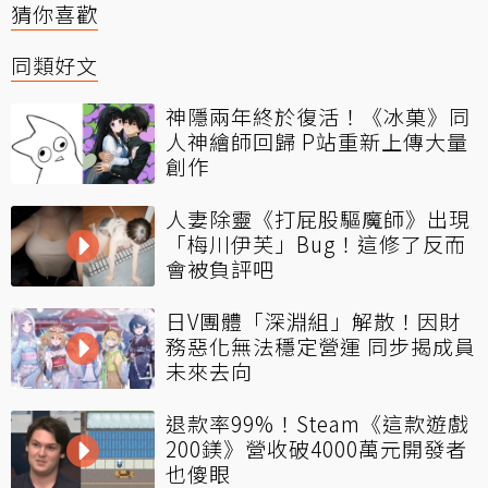
猜你喜歡
同類好文
神隱兩年終於復活！《冰菓》同
人神繪師回歸 P站重新上傳大量
創作
人妻除靈《打屁股驅魔師》出現
「梅川伊芙」Bug！這修了反而
會被負評吧
日V團體「深淵組」解散！因財
務惡化無法穩定營運 同步揭成員
未來去向
退款率99%！Steam《這款遊戲
200鎂》營收破4000萬元開發者
也傻眼