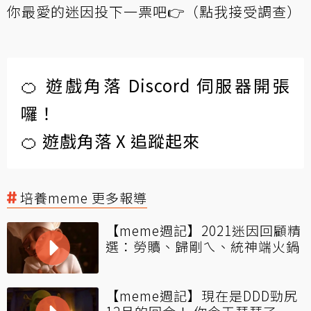
你最愛的迷因投下一票吧👉（
點我接受調查
）
🍊 遊戲角落 Discord 伺服器開張
囉！
🍊 遊戲角落 X 追蹤起來
培養meme 更多報導
【meme週記】2021迷因回顧精
選：勞贖、歸剛ㄟ、統神端火鍋
【meme週記】現在是DDD勁尻