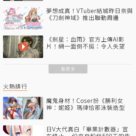
夢想成真！VTuber結城昨日奈與
《刀劍神域》推出聯動周邊
《劍星：血雨》官方上傳AI影
片！網一面倒不挺：令人失望
看更多
火熱排行
魔鬼身材！Coser扮《勝利女
神：妮姬》瑪律恰那泳裝造型
日V大代真白「畢業計數器」宣
布終止 一份來自粉絲500天的告