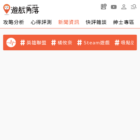
攻略分析
心得評測
新聞資訊
快評雜談
紳士專區
英雄聯盟
橘攸奈
Steam遊戲
吸點迷