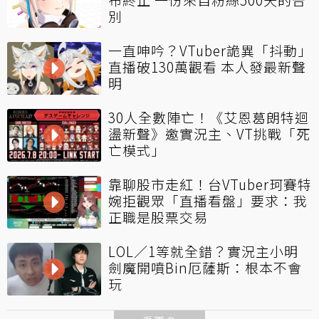
別
一直呻吟？VTuber詭異「抖動」
直播破130萬觀看 本人發最新聲
明
30人全數陣亡！《艾恩葛朗特迴
盪新聲》邀實況主、VT挑戰「死
亡模式」
靠聊股市走紅！台VTuber珂賽特
婉拒觀眾「直播看盤」要求：我
正職是股票交易
LOL／1等就全錯？實況主小明
劍魔開噴Bin厄薩斯：根本不會
玩