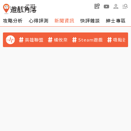
攻略分析
心得評測
新聞資訊
快評雜談
紳士專區
英雄聯盟
橘攸奈
Steam遊戲
吸點迷