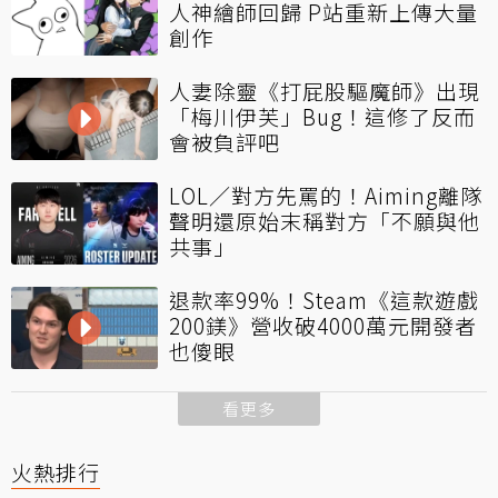
人神繪師回歸 P站重新上傳大量
創作
人妻除靈《打屁股驅魔師》出現
「梅川伊芙」Bug！這修了反而
會被負評吧
LOL／對方先罵的！Aiming離隊
聲明還原始末稱對方「不願與他
共事」
退款率99%！Steam《這款遊戲
200鎂》營收破4000萬元開發者
也傻眼
看更多
火熱排行