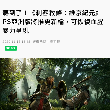
聽到了！《刺客教條：維京紀元》
PS亞洲版將推更新檔，可恢復血腥
暴力呈現
2020-11-19 13:45
遊戲角落／雀司特