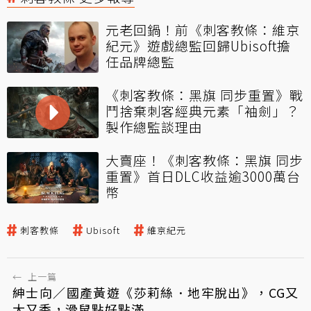
元老回鍋！前《刺客教條：維京
紀元》遊戲總監回歸Ubisoft擔
任品牌總監
《刺客教條：黑旗 同步重置》戰
鬥捨棄刺客經典元素「袖劍」？
製作總監談理由
大賣座！《刺客教條：黑旗 同步
重置》首日DLC收益逾3000萬台
幣
刺客教條
Ubisoft
維京紀元
←
上一篇
紳士向／國產黃遊《莎莉絲．地牢脫出》，CG又
大又香，滑鼠點好點滿