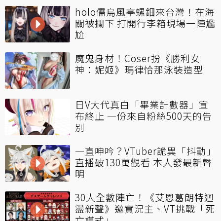
holo儒烏風亭螺鈿來台灣！在海
關被攔下 打開行李箱現場一陣尷
尬
魔鬼身材！Coser扮《勝利女
神：妮姬》瑪律恰那泳裝造型
日V大代真白「畢業計數器」宣
布終止 一份來自粉絲500天的告
別
一直呻吟？VTuber詭異「抖動」
直播破130萬觀看 本人發最新聲
明
30人全數陣亡！《艾恩葛朗特迴
盪新聲》邀實況主、VT挑戰「死
亡模式」