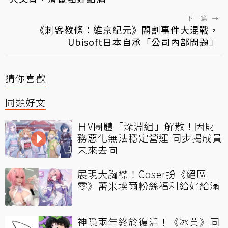
下一篇
→
《刺客教條：維京紀元》閹割事件大混戰，
Ubisoft日本自承「公司內部問題」
猜你喜歡
同類好文
日V團體「深淵組」解散！因財
務惡化無法穩定營運 同步揭成員
未來去向
展現大胸襟！Coser扮《絕區
零》蕾米埃爾粉絲福利給好給滿
神隱兩年終於復活！《冰菓》同