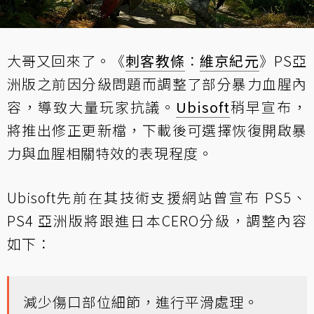
大哥又回來了。《
刺客教條
：
維京紀元
》PS亞
洲版之前因分級問題而
調整了部分暴力血腥內
容
，導致大量玩家抗議。
Ubisoft
稍早宣布，
將推出修正更新檔，下載後可選擇恢復開啟暴
力與血腥相關特效的表現程度。
Ubisoft先前在其技術支援網站曾宣布 PS5、
PS4 亞洲版將跟進日本CERO分級，調整內容
如下：
減少傷口部位細節，進行平滑處理。