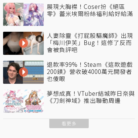
展現大胸襟！Coser扮《絕區
零》蕾米埃爾粉絲福利給好給滿
人妻除靈《打屁股驅魔師》出現
「梅川伊芙」Bug！這修了反而
會被負評吧
退款率99%！Steam《這款遊戲
200鎂》營收破4000萬元開發者
也傻眼
夢想成真！VTuber結城昨日奈與
《刀劍神域》推出聯動周邊
看更多