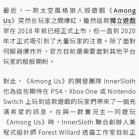
最近，一款太空風格狼人殺遊戲《
Among
Us
》突然在玩家之間爆紅，雖然這款
獨立遊戲
早在 2018 年就已經正式上市，但一直到 2020
年才正式吸引到了大量玩家的注意。除了面對
伺服器爆炸外，官方目前還需要面對其他平台
玩家的殷殷期盼。
對此，《Among Us》的開發團隊 InnerSloth
也為這些期待在 PS4、Xbox One 或 Nintendo
Switch 上玩到這款遊戲的玩家們帶來了一個充
滿希望的訊息。在與一群實況主一同遊玩
《Among Us》時，InnerSloth 聯合創辦人兼
程式設計師 Forest Willard 透露工作室目前正