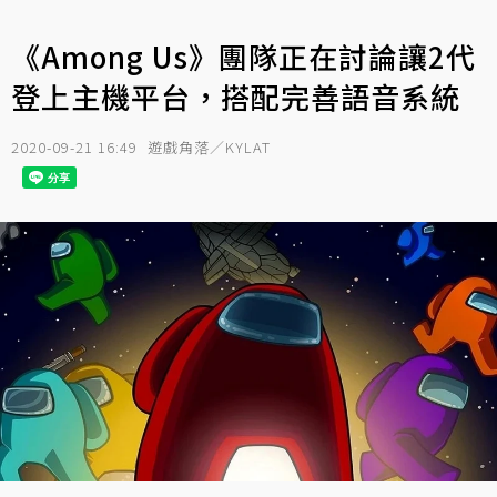
《Among Us》團隊正在討論讓2代
登上主機平台，搭配完善語音系統
2020-09-21 16:49
遊戲角落／KYLAT