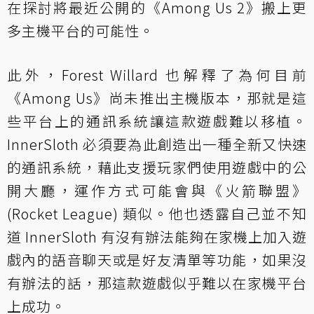
在探討將最近公開的《Among Us 2》搬上更
多主機平台的可能性。
此外，Forest Willard 也解釋了為何目前
《Among Us》尚未推出主機版本，那就是這
些平台上的通訊系統讓這款遊戲難以移植。
InnerSloth 必須要為此創造出一種全新又快速
的通訊系統，藉此支援玩家們使用遊戲中的公
開大廳，運作方式可能會與《火箭聯盟》
(Rocket League) 類似。他也透露自己並不知
道 InnerSloth 有沒有辦法能夠在家機上加入遊
戲內的語音聊天或是好友清單等功能，如果沒
有辦法的話，那這款遊戲似乎難以在家機平台
上成功。