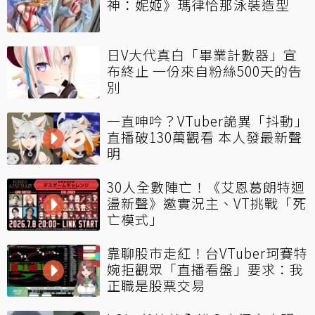
神：妮姬》瑪律恰那泳裝造型
日V大代真白「畢業計數器」宣
布終止 一份來自粉絲500天的告
別
一直呻吟？VTuber詭異「抖動」
直播破130萬觀看 本人發最新聲
明
30人全數陣亡！《艾恩葛朗特迴
盪新聲》邀實況主、VT挑戰「死
亡模式」
靠聊股市走紅！台VTuber珂賽特
婉拒觀眾「直播看盤」要求：我
正職是股票交易