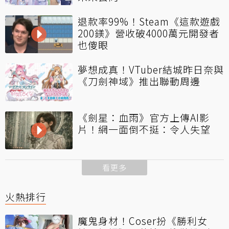
退款率99%！Steam《這款遊戲
200鎂》營收破4000萬元開發者
也傻眼
夢想成真！VTuber結城昨日奈與
《刀劍神域》推出聯動周邊
《劍星：血雨》官方上傳AI影
片！網一面倒不挺：令人失望
看更多
火熱排行
魔鬼身材！Coser扮《勝利女