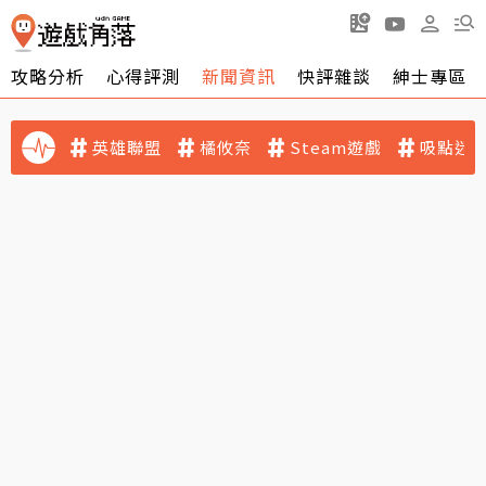
攻略分析
心得評測
新聞資訊
快評雜談
紳士專區
英雄聯盟
橘攸奈
Steam遊戲
吸點迷