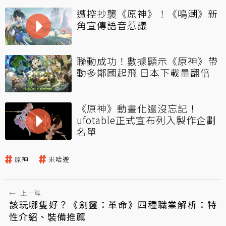
遭控抄襲《原神》！《鳴潮》新
角宣傳語音惹議
聯動成功！數據顯示《原神》帶
動多鄰國起飛 日本下載量翻倍
《原神》動畫化還沒忘記！
ufotable正式宣布列入製作企劃
名單
原神
米哈遊
←
上一篇
該玩哪隻好？《劍靈：革命》四種職業解析：特
性介紹、裝備推薦