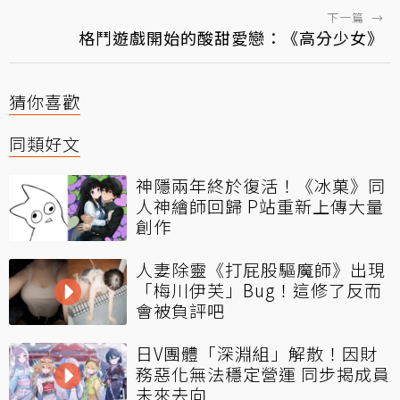
下一篇
→
格鬥遊戲開始的酸甜愛戀：《高分少女》
猜你喜歡
同類好文
神隱兩年終於復活！《冰菓》同
人神繪師回歸 P站重新上傳大量
創作
人妻除靈《打屁股驅魔師》出現
「梅川伊芙」Bug！這修了反而
會被負評吧
日V團體「深淵組」解散！因財
務惡化無法穩定營運 同步揭成員
未來去向