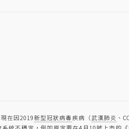
在因2019
新型冠狀病毒
疾病（
武漢肺炎
、CO
系統不穩定，例如原定要在4月10號上市的《Fi