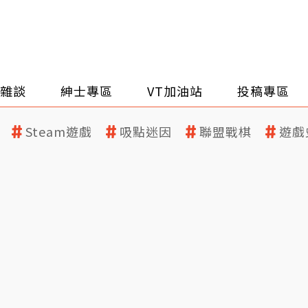
雜談
紳士專區
VT加油站
投稿專區
Steam遊戲
吸點迷因
聯盟戰棋
遊戲