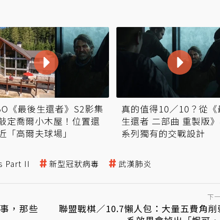
BO《最後生還者》S2影集
真的值得10／10？從《
敲定喬爾小木屋！位置還
生還者 二部曲 重製版
近「高爾夫球場」
系列獨有的交戰設計
 Part II
新型冠狀病毒
武漢肺炎
下
事，那些
聯盟戰棋／10.7懶人包：大量五費角削