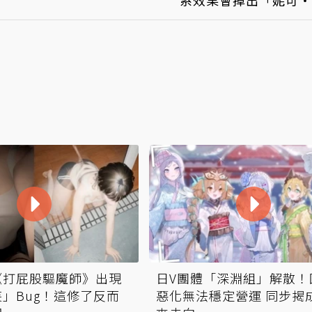
系效果會掉出「妮可‧
《打屁股驅魔師》出現
日V團體「深淵組」解散！
」Bug！這修了反而
惡化無法穩定營運 同步揭