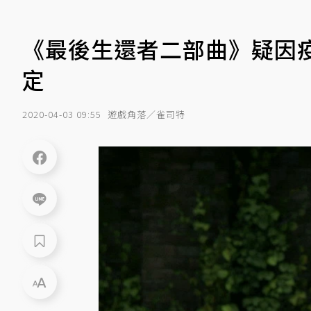
《最後生還者二部曲》疑因
定
2020-04-03 09:55
遊戲角落／雀司特