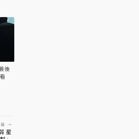
最後
》看
一篇
→
弱 星