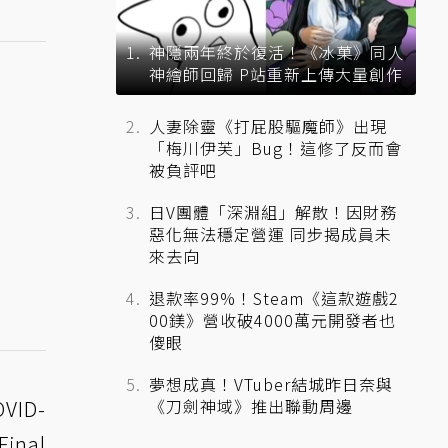
神隱兩年終於復活！《冰菓》同人
神繪師回歸 P站重新上傳大量創作
人妻除靈《打屁股驅魔師》出現
「梅川伊芙」Bug！這修了反而會
被負評吧
日V團體「深淵組」解散！因財務
惡化無法穩定營運 同步揭成員未
來去向
退款率99%！Steam《這款遊戲2
00鎂》營收破4000萬元開發者也
傻眼
夢想成真！VTuber結城昨日奈與
VID-
《刀劍神域》推出聯動周邊
nal