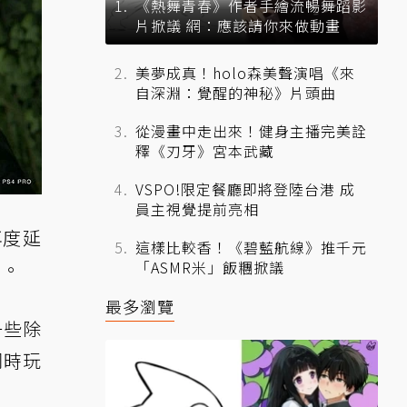
《熱舞青春》作者手繪流暢舞蹈影
片掀議 網：應該請你來做動畫
美夢成真！holo森美聲演唱《來
自深淵：覺醒的神秘》片頭曲
從漫畫中走出來！健身主播完美詮
釋《刃牙》宮本武藏
VSPO!限定餐廳即將登陸台港 成
員主視覺提前亮相
再度延
這樣比較香！《碧藍航線》推千元
間。
「ASMR米」飯糰掀議
最多瀏覽
一些除
同時玩