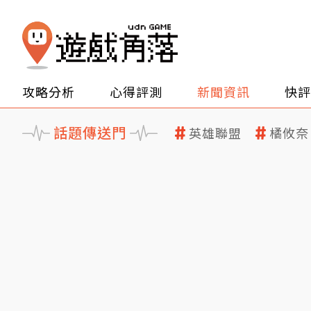
攻略分析
心得評測
新聞資訊
快評
話題傳送門
英雄聯盟
橘攸奈