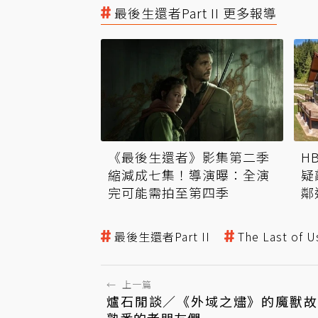
最後生還者Part II 更多報導
《最後生還者》影集第二季
H
縮減成七集！導演曝：全演
疑
完可能需拍至第四季
鄰
最後生還者Part II
The Last of Us
←
上一篇
爐石閒談／《外域之燼》的魔獸故