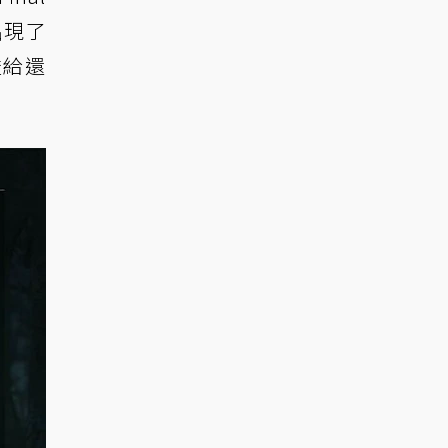
出現了
透給還