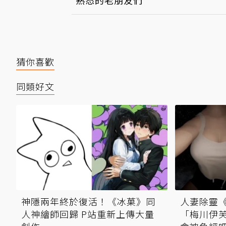
熟悉的老朋友們
猜你喜歡
同類好文
神隱兩年終於復活！《冰菓》同
人妻除靈
人神繪師回歸 P站重新上傳大量
「梅川伊芙