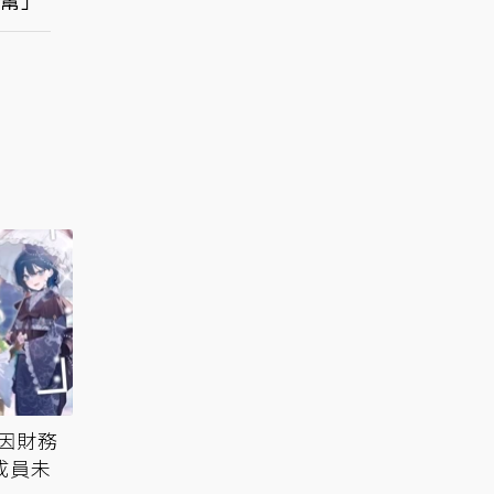
幫」
因財務
成員未