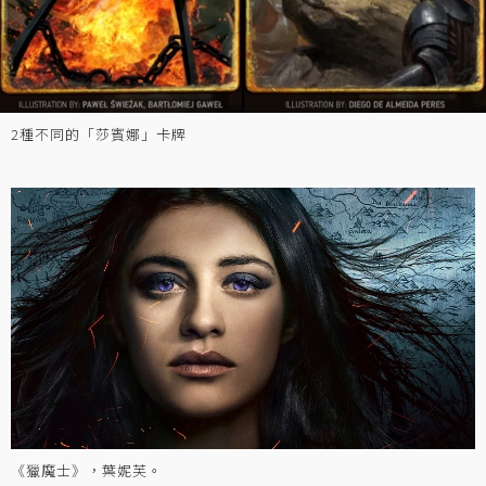
2種不同的「莎賓娜」卡牌
《獵魔士》，葉妮芙。