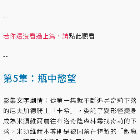
--
若你還沒看過上篇，請
點此觀看
--
第5集：瓶中慾望
影集文字劇情
：從第一集就不斷追尋奇莉下落
的尼夫加德騎士「卡希」，委託了變形怪變身
成為米須維爾前往布洛奇隆森林尋找奇莉的下
落，米須維爾本尊則是被囚禁在特製的「敵魔