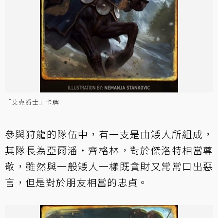
「艾克爵士」卡牌
參與狩龍的隊伍中，有一支是由矮人所組成，
其隊長為亞爾潘‧齊格林，對於傑洛特相當尊
敬，雖然與一般矮人一樣既貪財又常常口出惡
言，但是對於朋友相當的忠貞。