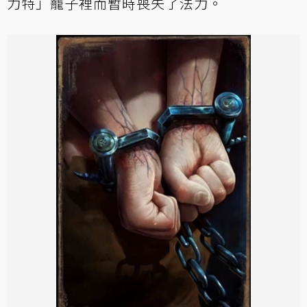
力特」籠子裡而暫時喪失了法力。