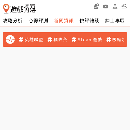
攻略分析
心得評測
新聞資訊
快評雜談
紳士專區
英雄聯盟
橘攸奈
Steam遊戲
吸點迷