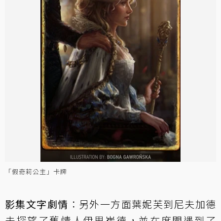
「假奇莉公主」卡牌
影集文字劇情
：另外一方面葉妮芙到尼夫加德
去探望了舊情人伊思崔德，並在席間遇到了