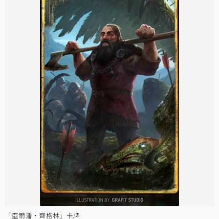
「亞爾潘‧齊格林」卡牌