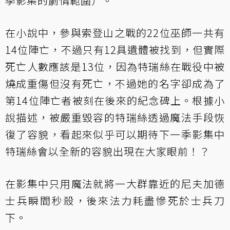
季影集的劇情範圍）。
在小說中，參與索登山之戰的22位巫師一共有
14位陣亡，不過只有12具遺體被找到，但實際
死亡人數應該是13位，因為特瑞絲在戰役中被
燒成重傷但沒有死亡，不過她的名字卻成為了
第14位陣亡者被刻在後來的紀念碑上。根據小
說描述，被嚴重毀容的特瑞絲透過魔法手段恢
復了容貌，看起來似乎可以期待下一季影集中
特瑞絲會以全新的容貌出現在大家眼前！？
在影集中只用魔法就將一大群靠近的尼夫加德
士兵瞬間秒殺，後來法力耗盡慘死於士兵刀
下。