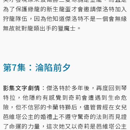
為了保護綠龍的新生龍蛋才會邀請傑洛特加入
狩龍隊伍，因為他知道傑洛特不是一個會無緣
無故就對龍類出手的獵魔士。
第7集：淪陷前夕
影集文字劇情
：傑洛特於多年後，再度回到琴
特拉，他隱約有感覺到奇莉會遭遇到生命危
險，但不信邪的卡蘭特獅后，儘管曾經在女兒
芭維塔公主的婚禮上不遵守驚奇的法則而見證
了命運的力量，這次她又以奇莉是芭維塔公主