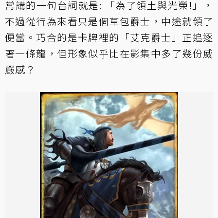
常講的一句台詞就是: 「為了領土與光榮!」，
不過從行為來看只是個草包爵士，中途就領了
便當。巧合的是卡牌裡的「艾克爵士」正追逐
著一條龍，但形象似乎比在影集中多了幾份威
嚴感？