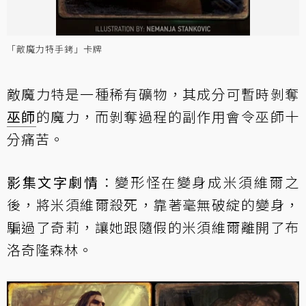
「敵魔力特手銬」卡牌
敵魔力特是一種稀有礦物，其成分可暫時剝奪
巫師
的魔力，而剝奪過程的副作用會令巫師十
分痛苦。
影集文字劇情
：變形怪在變身成米須維爾之
後，將米須維爾殺死，靠著毫無破綻的變身，
騙過了奇莉，讓她跟隨假的米須維爾離開了布
洛奇隆森林。