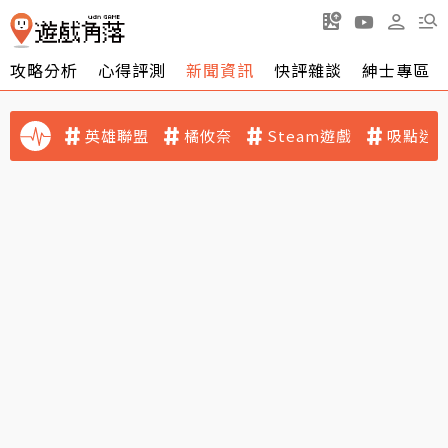
攻略分析
心得評測
新聞資訊
快評雜談
紳士專區
英雄聯盟
橘攸奈
Steam遊戲
吸點迷