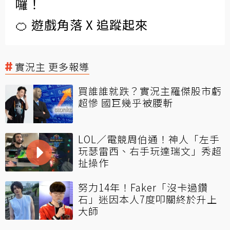
囉！
🍊 遊戲角落 X 追蹤起來
實況主 更多報導
買誰誰就跌？實況主羅傑股市虧
超慘 國巨幾乎被腰斬
LOL／電競周伯通！神人「左手
玩瑟雷西、右手玩達瑞文」秀超
扯操作
努力14年！Faker「沒卡過鑽
石」迷因本人7度叩關終於升上
大師