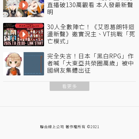
直播破130萬觀看 本人發最新聲
明
30人全數陣亡！《艾恩葛朗特迴
盪新聲》邀實況主、VT挑戰「死
亡模式」
完全失言！日本「黑白RPG」作
者喊「大東亞共榮圈萬歲」被中
國網友集體出征
看更多
聯合線上公司 著作權所有 ©2021