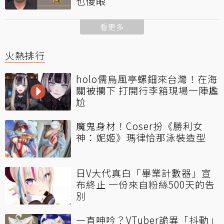
也傻眼
看更多
火熱排行
holo儒烏風亭螺鈿來台灣！在海
關被攔下 打開行李箱現場一陣尷
尬
魔鬼身材！Coser扮《勝利女
神：妮姬》瑪律恰那泳裝造型
日V大代真白「畢業計數器」宣
布終止 一份來自粉絲500天的告
別
一直呻吟？VTuber詭異「抖動」