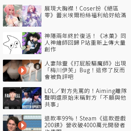
展現大胸襟！Coser扮《絕區
零》蕾米埃爾粉絲福利給好給滿
神隱兩年終於復活！《冰菓》同
人神繪師回歸 P站重新上傳大量
創作
人妻除靈《打屁股驅魔師》出現
「梅川伊芙」Bug！這修了反而
會被負評吧
LOL／對方先罵的！Aiming離隊
聲明還原始末稱對方「不願與他
共事」
退款率99%！Steam《這款遊戲
200鎂》營收破4000萬元開發者