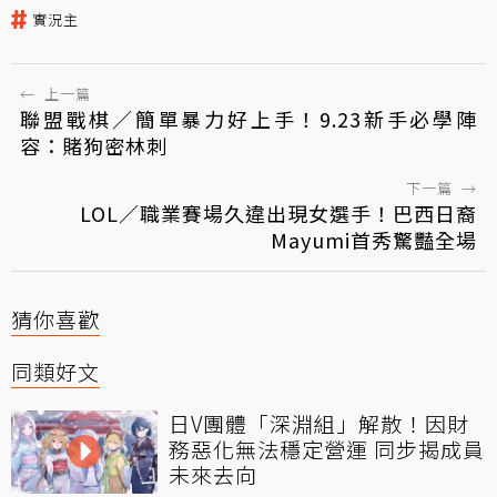
實況主
←
上一篇
聯盟戰棋／簡單暴力好上手！9.23新手必學陣
容：賭狗密林刺
下一篇
→
LOL／職業賽場久違出現女選手！巴西日裔
Mayumi首秀驚豔全場
猜你喜歡
同類好文
日V團體「深淵組」解散！因財
務惡化無法穩定營運 同步揭成員
未來去向