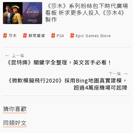
《莎木》系列粉絲包下時代廣場
看板 祈求更多人投入《莎木4》
製作
莎木
群眾募資
PS4
Epic Games Store
←
上一篇
《昆特牌》關鍵字全整理，英文苦手必看！
下一篇
→
《微軟模擬飛行2020》採用Bing地圖真實建模，
超過4萬座機場可起降
猜你喜歡
同類好文