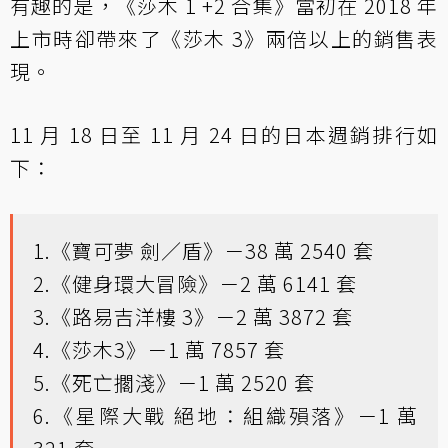
有趣的是，《莎木 1 +2 合集》當初在 2018 年
上市時卻帶來了《莎木 3》兩倍以上的銷售表
現。
11 月 18 日至 11 月 24 日的日本週銷排行如
下：
1.《寶可夢 劍／盾》－38 萬 2540 套
2.《健身環大冒險》－2 萬 6141 套
3.《路易吉洋樓 3》－2 萬 3872 套
4.《莎木3》－1 萬 7857 套
5.《死亡擱淺》－1 萬 2520 套
6.《星際大戰 絕地：組織殞落》－1 萬