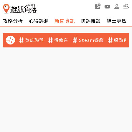
攻略分析
心得評測
新聞資訊
快評雜談
紳士專區
英雄聯盟
橘攸奈
Steam遊戲
吸點迷