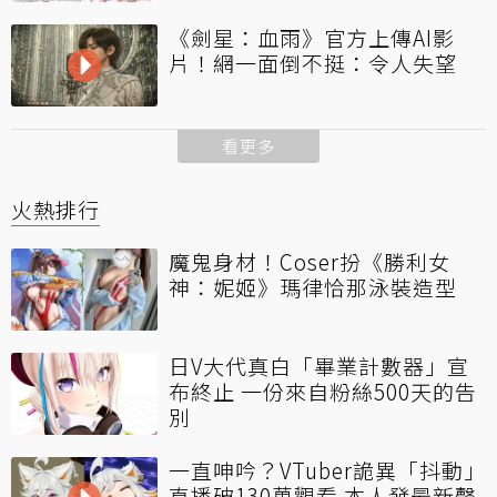
《劍星：血雨》官方上傳AI影
片！網一面倒不挺：令人失望
看更多
火熱排行
魔鬼身材！Coser扮《勝利女
神：妮姬》瑪律恰那泳裝造型
日V大代真白「畢業計數器」宣
布終止 一份來自粉絲500天的告
別
一直呻吟？VTuber詭異「抖動」
直播破130萬觀看 本人發最新聲