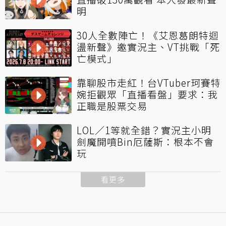
明
30人全數陣亡！《艾恩葛朗特迴
盪新聲》邀實況主、VT挑戰「死
亡模式」
靠聊股市走紅！台VTuber珂賽特
婉拒觀眾「直播看盤」要求：我
正職是股票交易
LOL／1等就全錯？實況主小明
劍魔開噴Bin厄薩斯：根本不會
玩
看更多