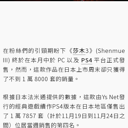
在粉絲們的引頸期盼下《
莎木
3》(Shenmue
III) 終於在本月中於 PC 以及
PS4
平台正式發
售，然而，這款作品在日本上市周末卻只獲得
了不到 1 萬 8000 套的銷量。
根據日本
法米通
提供的數據，這款由Ys Net發
行的經典遊戲續作PS4版本在日本地區僅售出
了 1 萬 7857 套（計於11月19日到11月24日之
間）位居當週銷售的第四名。