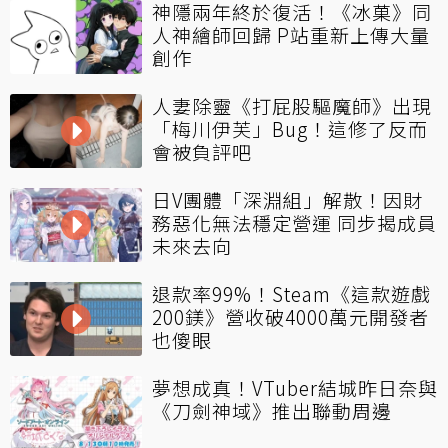
神隱兩年終於復活！《冰菓》同
人神繪師回歸 P站重新上傳大量
創作
人妻除靈《打屁股驅魔師》出現
「梅川伊芙」Bug！這修了反而
會被負評吧
日V團體「深淵組」解散！因財
務惡化無法穩定營運 同步揭成員
未來去向
退款率99%！Steam《這款遊戲
200鎂》營收破4000萬元開發者
也傻眼
夢想成真！VTuber結城昨日奈與
《刀劍神域》推出聯動周邊