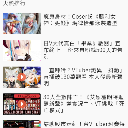
火熱排行
魔鬼身材！Coser扮《勝利女
神：妮姬》瑪律恰那泳裝造型
日V大代真白「畢業計數器」宣
布終止 一份來自粉絲500天的告
別
一直呻吟？VTuber詭異「抖動」
直播破130萬觀看 本人發最新聲
明
30人全數陣亡！《艾恩葛朗特迴
盪新聲》邀實況主、VT挑戰「死
亡模式」
靠聊股市走紅！台VTuber珂賽特