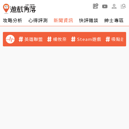
攻略分析
心得評測
新聞資訊
快評雜談
紳士專區
英雄聯盟
橘攸奈
Steam遊戲
吸點迷