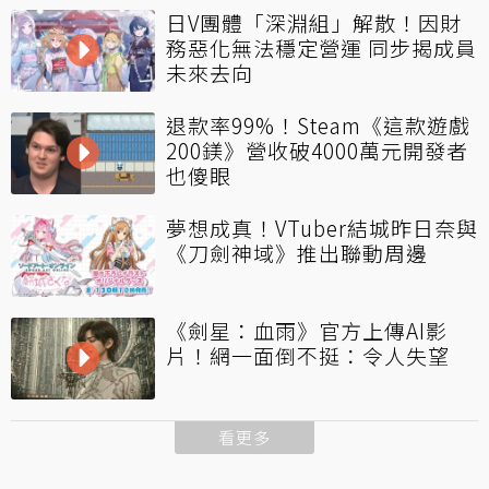
日V團體「深淵組」解散！因財
務惡化無法穩定營運 同步揭成員
未來去向
退款率99%！Steam《這款遊戲
200鎂》營收破4000萬元開發者
也傻眼
夢想成真！VTuber結城昨日奈與
《刀劍神域》推出聯動周邊
《劍星：血雨》官方上傳AI影
片！網一面倒不挺：令人失望
看更多