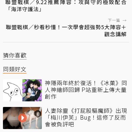
聯盟戰棋／9.22推薦陣容：攻與守的極致配合
「海洋守護法」
下一篇
→
聯盟戰棋／秒看秒懂！一次學會超強勢5大陣容＋
觀念講解
猜你喜歡
同類好文
神隱兩年終於復活！《冰菓》同
人神繪師回歸 P站重新上傳大量
創作
人妻除靈《打屁股驅魔師》出現
「梅川伊芙」Bug！這修了反而
會被負評吧