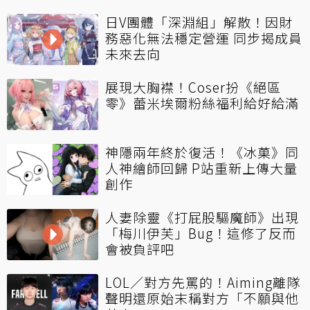
日V團體「深淵組」解散！因財
務惡化無法穩定營運 同步揭成員
未來去向
展現大胸襟！Coser扮《絕區
零》蕾米埃爾粉絲福利給好給滿
神隱兩年終於復活！《冰菓》同
人神繪師回歸 P站重新上傳大量
創作
人妻除靈《打屁股驅魔師》出現
「梅川伊芙」Bug！這修了反而
會被負評吧
LOL／對方先罵的！Aiming離隊
聲明還原始末稱對方「不願與他