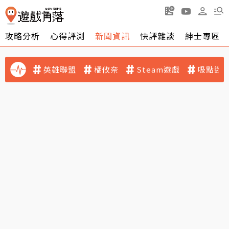
攻略分析
心得評測
新聞資訊
快評雜談
紳士專區
英雄聯盟
橘攸奈
Steam遊戲
吸點迷