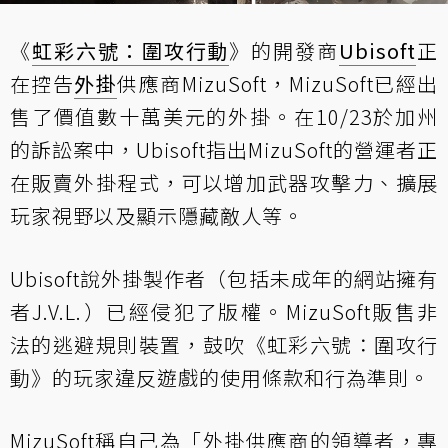
《
虹彩六號：圍攻行動
》的開發商
Ubisoft
正
在控告
外掛
供應商MizuSoft，MizuSoft已經出
售了價值數十萬美元的外掛。在10/23於加州
的訴訟案中，Ubisoft指出MizuSoft的營運者正
在販賣外掛程式，可以增加武器攻擊力、擴展
玩家視野以及顯示隱藏敵人等。
Ubisoft說外掛製作者（包括未成年的網站擁有
者J.V.L.）已經侵犯了版權。MizuSoft販售非
法的逃避規則裝置，鼓吹《虹彩六號：圍攻行
動》的玩家違反遊戲的使用條款和行為準則。
MizuSoft稱自己為「外掛供應商的領導者，專