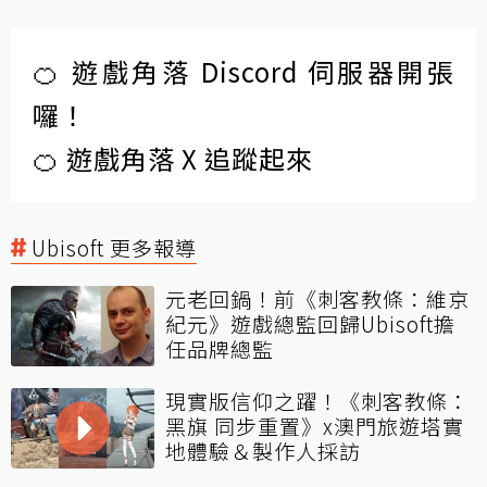
🍊 遊戲角落 Discord 伺服器開張
囉！
🍊 遊戲角落 X 追蹤起來
Ubisoft 更多報導
元老回鍋！前《刺客教條：維京
紀元》遊戲總監回歸Ubisoft擔
任品牌總監
現實版信仰之躍！《刺客教條：
黑旗 同步重置》x澳門旅遊塔實
地體驗＆製作人採訪