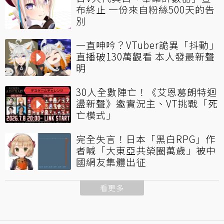
布終止 一份來自粉絲500天的告
別
一直呻吟？VTuber詭異「抖動」
直播破130萬觀看 本人發最新聲
明
30人全數陣亡！《艾恩葛朗特迴
盪新聲》邀實況主、VT挑戰「死
亡模式」
完全失言！日本「黑白RPG」作
者喊「大東亞共榮圈萬歲」被中
國網友集體出征
看更多