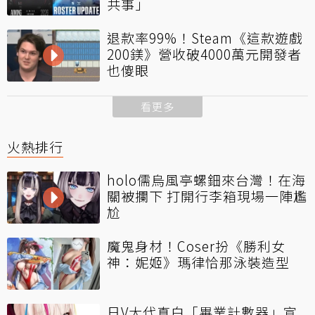
共事」
退款率99%！Steam《這款遊戲
200鎂》營收破4000萬元開發者
也傻眼
看更多
火熱排行
holo儒烏風亭螺鈿來台灣！在海
關被攔下 打開行李箱現場一陣尷
尬
魔鬼身材！Coser扮《勝利女
神：妮姬》瑪律恰那泳裝造型
日V大代真白「畢業計數器」宣